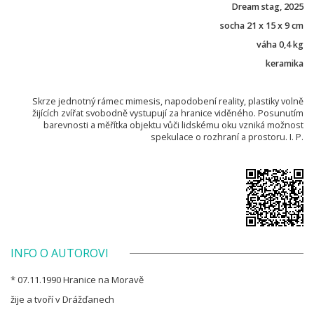
Dream stag, 2025
socha 21 x 15 x 9 cm
váha 0,4 kg
keramika
Skrze jednotný rámec mimesis, napodobení reality, plastiky volně
žijících zvířat svobodně vystupují za hranice viděného. Posunutím
barevnosti a měřítka objektu vůči lidskému oku vzniká možnost
spekulace o rozhraní a prostoru. I. P.
INFO O AUTOROVI
* 07.11.1990 Hranice na Moravě
žije a tvoří v Drážďanech