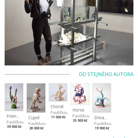
OD STEJNÉHO AUTORA
Chorál
Horse
Pavlíčková Ivana
Friendship
Pavlíčková Ivana
Cupid
Dream stag
11 000 Kč
35 000 Kč
Pavlíčková Ivana
Pavlíčková Ivana
Pavlíčková Ivana
39 000 Kč
28 000 Kč
19 900 Kč