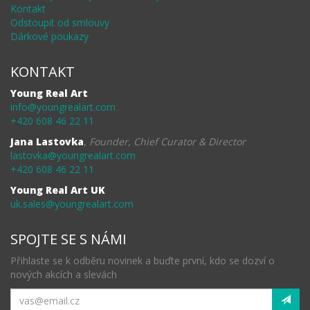
Kontakt
Odstoupit od smlouvy
Dárkové poukazy
KONTAKT
Young Real Art
info@youngrealart.com
+420 608 46 22 11
Jana Lastovka
,
Founder, Chief Curator & Director
lastovka@youngrealart.com
+420 608 46 22 11
Young Real Art UK
uk.sales@youngrealart.com
SPOJTE SE S NÁMI
Přihlaste se k odběru novinek a buďte první, kdo se dozví o
nových akcích a slevách