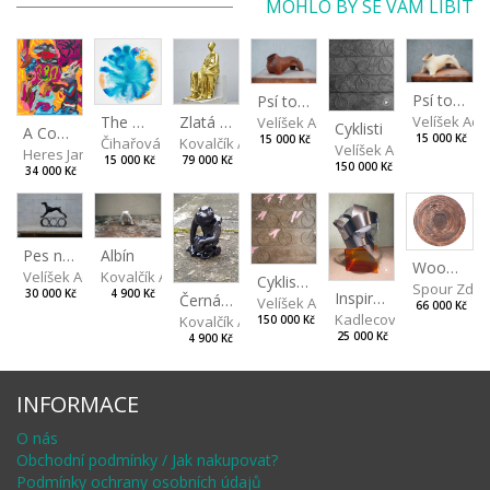
MOHLO BY SE VÁM LÍBIT
Psí torzo
Psí torzo
Velíšek Ad
The Daydreamer
Zlatá máma
Velíšek Adam
Cyklisti
A Confusing Dream
15 000 Kč
15 000 Kč
Čihařová Linda
Kovalčík Adam
Velíšek Adam
Heres Jan
15 000 Kč
79 000 Kč
150 000 Kč
34 000 Kč
Albín
Pes na kolech
Wood V
Kovalčík Adam
Velíšek Adam
Cyklisti Color
Spour Zde
4 900 Kč
30 000 Kč
Inspiration by Marqués de Riscal
Černá opice
Velíšek Adam
66 000 Kč
Kadlecová Jaroslava
Kovalčík Adam
150 000 Kč
25 000 Kč
4 900 Kč
INFORMACE
O nás
Obchodní podmínky / Jak nakupovat?
Podmínky ochrany osobních údajů