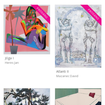
PRODÁNO
PRODÁNO
Jóga I
Heres Jan
Atlanti II
Mazanec David