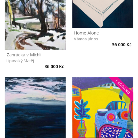
Home Alone
Vámos János
36 000 Kč
Zahrádka v Michli
Lipavský Matěj
36 000 Kč
PRODÁNO