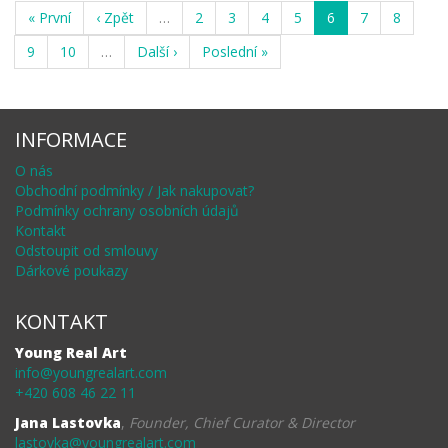
« První
‹ Zpět
…
2
3
4
5
6
7
8
9
10
…
Další ›
Poslední »
INFORMACE
O nás
Obchodní podmínky / Jak nakupovat?
Podmínky ochrany osobních údajů
Kontakt
Odstoupit od smlouvy
Dárkové poukazy
KONTAKT
Young Real Art
info@youngrealart.com
+420 608 46 22 11
Jana Lastovka
,
Founder, Chief Curator & Director
lastovka@youngrealart.com