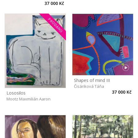
37 000 Kč
PRODÁNO
Shapes of mind III
Čisáriková Táňa
37 000 Kč
Lososilos
Mootz Maxmilián Aaron