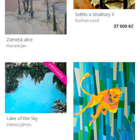
Světlo a struktury II
Suchan Leoš
37 000 Kč
Zametá ulice
Harant Jan
PRODÁNO
Lake of the Sky
Vámos János