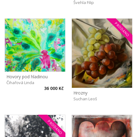
Švehla Filip
PRODÁNO
Hovory pod hladinou
Čihařová Linda
36 000 Kč
Hrozny
Suchan Leoš
PRODÁNO