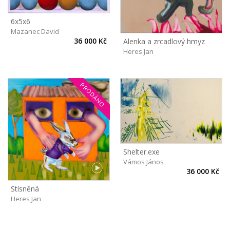
6x5x6
Mazanec David
36 000 Kč
Alenka a zrcadlový hmyz
Heres Jan
PRODÁNO
Shelter.exe
Vámos János
36 000 Kč
Stísněná
Heres Jan