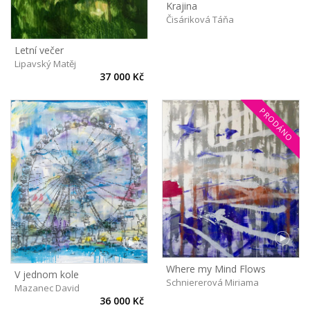
Krajina
Čisáriková Táňa
Letní večer
Lipavský Matěj
37 000 Kč
PRODÁNO
Where my Mind Flows
V jednom kole
Schniererová Miriama
Mazanec David
36 000 Kč