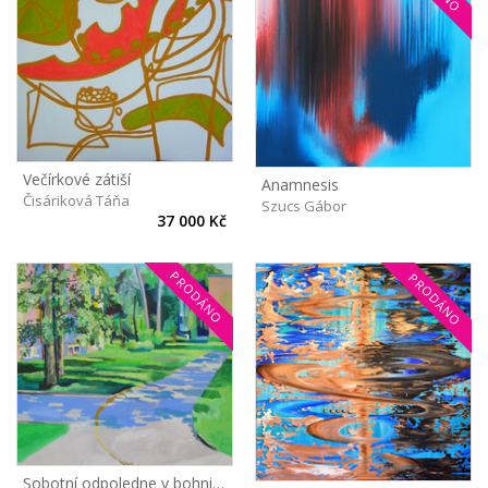
Večírkové zátiší
Anamnesis
Čisáriková Táňa
Szucs Gábor
37 000 Kč
PRODÁNO
PRODÁNO
Sobotní odpoledne v bohnickém parku