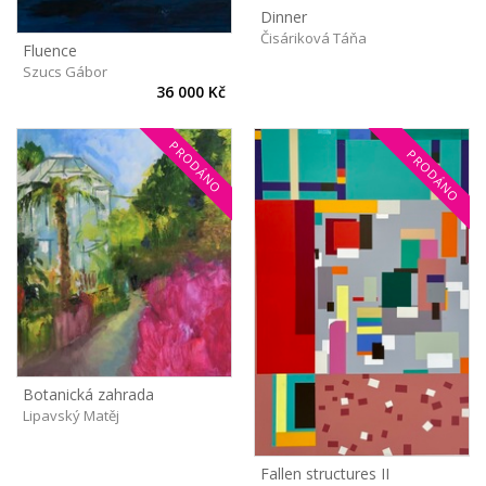
Dinner
Čisáriková Táňa
Fluence
Szucs Gábor
36 000 Kč
PRODÁNO
PRODÁNO
Botanická zahrada
Lipavský Matěj
Fallen structures II