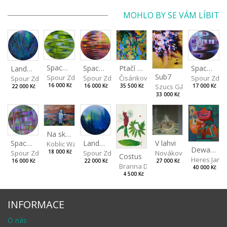
MOHLO BY SE VÁM LÍBIT
Spaces I
Spaces IV
Spaces II
Ptačí perspektiva
Landscape III
Sub7
Spour Zdeněk
Spour Zde
Spour Zdeněk
Čisáriková Táňa
Spour Zdeněk
Szucs Gábor
16 000 Kč
17 000 Kč
16 000 Kč
35 500 Kč
22 000 Kč
33 000 Kč
Na skalách
Landscape II
V lahvi
Spaces III
Koblic Walterová Martina
Dewa pagan
Spour Zdeněk
Nováková Blanka
18 000 Kč
Spour Zdeněk
Costus
Heres Jan
22 000 Kč
27 000 Kč
16 000 Kč
Branna Dorota
40 000 Kč
4 500 Kč
INFORMACE
O nás