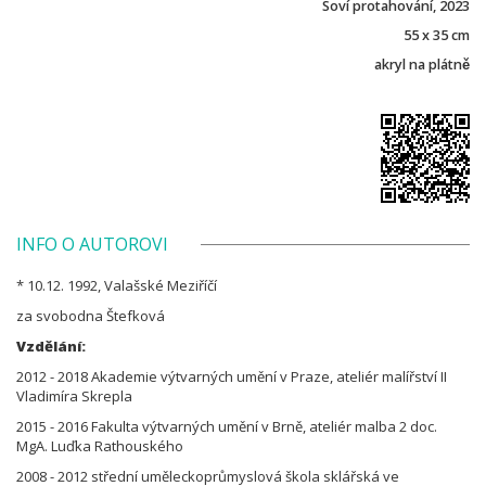
Soví protahování, 2023
55 x 35 cm
akryl na plátně
INFO O AUTOROVI
* 10.12. 1992, Valašské Meziříčí
za svobodna Štefková
Vzdělání:
2012 - 2018 Akademie výtvarných umění v Praze, ateliér malířství II
Vladimíra Skrepla
2015 - 2016 Fakulta výtvarných umění v Brně, ateliér malba 2 doc.
MgA. Luďka Rathouského
2008 - 2012 střední uměleckoprůmyslová škola sklářská ve