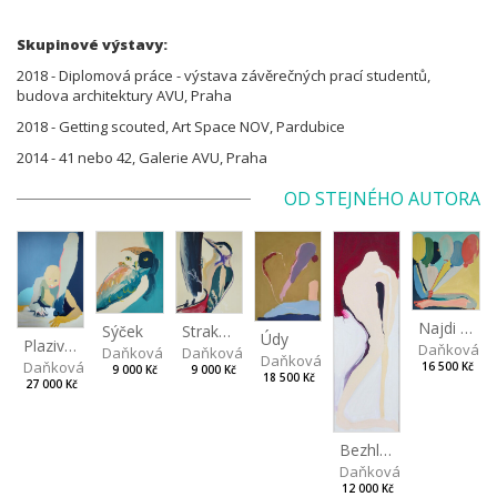
Skupinové výstavy:
2018 - Diplomová práce - výstava závěrečných prací studentů,
budova architektury AVU, Praha
2018 - Getting scouted, Art Space NOV, Pardubice
2014 - 41 nebo 42, Galerie AVU, Praha
OD STEJNÉHO AUTORA
Najdi mě
Strakapoud
Sýček
Údy
Plazivec
Daňková M
Daňková Markéta
Daňková Markéta
Daňková Markéta
Daňková Markéta
16 500 Kč
9 000 Kč
9 000 Kč
18 500 Kč
27 000 Kč
Bezhlavý
Daňková Markéta
12 000 Kč