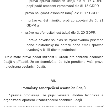
právo opravu osobních údajů dle čl. 16 GDPR,
·
popřípadě omezení zpracování dle čl. 18 GDPR.
právo na výmaz osobních údajů dle čl. 17 GDPR.
·
právo vznést námitku proti zpracování dle čl. 21
·
GDPR a
právo na přenositelnost údajů dle čl. 20 GDPR.
·
právo odvolat souhlas se zpracováním písemně
·
nebo elektronicky na adresu nebo email správce
uvedený v čl. III těchto podmínek.
.
Dále máte právo podat stížnost u Úřadu pro ochranu osobních
údajů v případě, že se domníváte, že bylo porušeno Vaší právo
na ochranu osobních údajů.
VII.
Podmínky zabezpečení osobních údajů
.
Správce prohlašuje, že přijal veškerá vhodná technická a
organizační opatření k zabezpečení osobních údajů.
.
Správce přijal technická opatření k zabezpečení datových úložišť