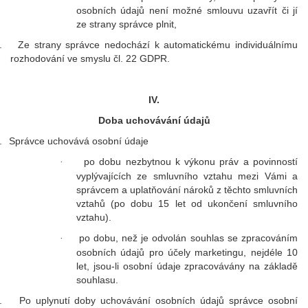
osobních údajů není možné smlouvu uzavřít či jí
ze strany správce plnit,
.
Ze strany správce nedochází k automatickému individuálnímu
rozhodování ve smyslu čl. 22 GDPR.
IV.
Doba uchovávání údajů
.
Správce uchovává osobní údaje
po dobu nezbytnou k výkonu práv a povinností
·
vyplývajících ze smluvního vztahu mezi Vámi a
správcem a uplatňování nároků z těchto smluvních
vztahů (po dobu 15 let od ukončení smluvního
vztahu).
po dobu, než je odvolán souhlas se zpracováním
·
osobních údajů pro účely marketingu, nejdéle 10
let, jsou-li osobní údaje zpracovávány na základě
souhlasu.
.
Po uplynutí doby uchovávání osobních údajů správce osobní