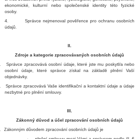
ekonomické, kulturní nebo společenské identity této fyzické
osoby.
4.
Správce nejmenoval pověřence pro ochranu osobních
údajů.
II.
Zdroje a kategorie zpracovávaných osobních údajů
.
Správce zpracovává osobní údaje, které jste mu poskytl/a nebo
osobní údaje, které správce získal na základě plnění Vaší
objednávky.
.
Správce zpracovává Vaše identifikační a kontaktní údaje a údaje
nezbytné pro plnění smlouvy.
III.
Zákonný důvod a účel zpracování osobních údajů
.
Zákonným důvodem zpracování osobních údajů je
plnění smlouvy mezi Vámi a správcem podle čl. 6
·