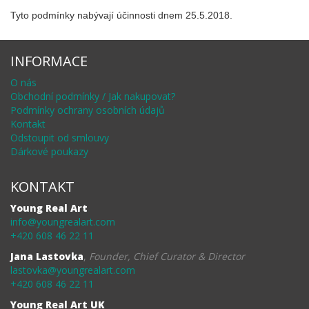
Tyto podmínky nabývají účinnosti dnem 25.5.2018.
INFORMACE
O nás
Obchodní podmínky / Jak nakupovat?
Podmínky ochrany osobních údajů
Kontakt
Odstoupit od smlouvy
Dárkové poukazy
KONTAKT
Young Real Art
info@youngrealart.com
+420 608 46 22 11
Jana Lastovka
,
Founder, Chief Curator & Director
lastovka@youngrealart.com
+420 608 46 22 11
Young Real Art UK