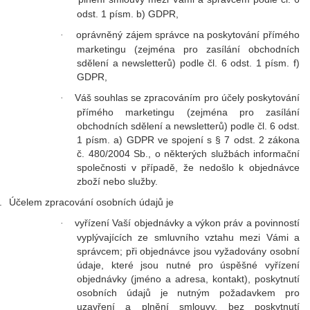
odst. 1 písm. b) GDPR,
oprávněný zájem správce na poskytování přímého
·
marketingu (zejména pro zasílání obchodních
sdělení a newsletterů) podle čl. 6 odst. 1 písm. f)
GDPR,
Váš souhlas se zpracováním pro účely poskytování
·
přímého marketingu (zejména pro zasílání
obchodních sdělení a newsletterů) podle čl. 6 odst.
1 písm. a) GDPR ve spojení s § 7 odst. 2 zákona
č. 480/2004 Sb., o některých službách informační
společnosti v případě, že nedošlo k objednávce
zboží nebo služby.
.
Účelem zpracování osobních údajů je
vyřízení Vaší objednávky a výkon práv a povinností
·
vyplývajících ze smluvního vztahu mezi Vámi a
správcem; při objednávce jsou vyžadovány osobní
údaje, které jsou nutné pro úspěšné vyřízení
objednávky (jméno a adresa, kontakt), poskytnutí
osobních údajů je nutným požadavkem pro
uzavření a plnění smlouvy, bez poskytnutí