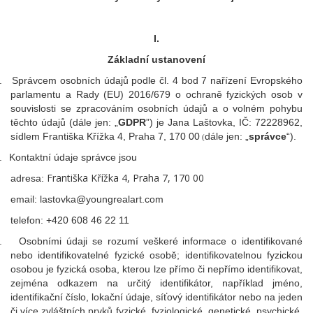
I.
Základní ustanovení
.
Správcem osobních údajů podle čl. 4 bod 7 nařízení Evropského
parlamentu a Rady (EU) 2016/679 o ochraně fyzických osob v
souvislosti se zpracováním osobních údajů a o volném pohybu
těchto údajů (dále jen: „
GDPR
”) je Jana Laštovka, IČ: 72228962,
sídlem Františka Křížka 4, Praha 7, 170 00
dále jen: „
správce
“).
(
.
Kontaktní údaje správce jsou
Františka Křížka 4, Praha 7, 170 00
adresa:
email: lastovka@youngrealart.com
telefon: +420 608 46 22 11
.
Osobními údaji se rozumí veškeré informace o identifikované
nebo identifikovatelné fyzické osobě; identifikovatelnou fyzickou
osobou je fyzická osoba, kterou lze přímo či nepřímo identifikovat,
zejména odkazem na určitý identifikátor, například jméno,
identifikační číslo, lokační údaje, síťový identifikátor nebo na jeden
či více zvláštních prvků fyzické, fyziologické, genetické, psychické,