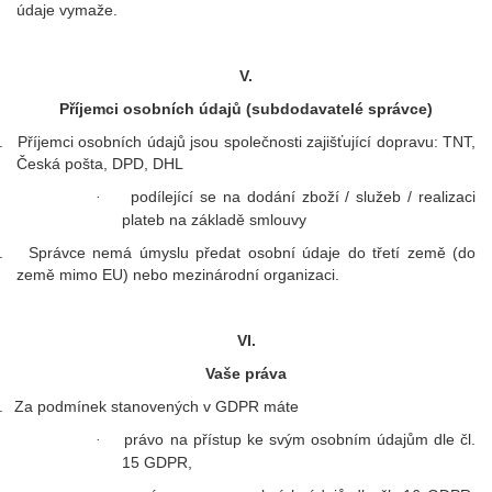
údaje vymaže.
V.
Příjemci osobních údajů (subdodavatelé správce)
.
Příjemci osobních údajů jsou společnosti zajišťující dopravu: TNT,
Česká pošta, DPD, DHL
podílející se na dodání zboží / služeb / realizaci
·
plateb na základě smlouvy
.
Správce nemá úmyslu předat osobní údaje do třetí země (do
země mimo EU) nebo mezinárodní organizaci.
VI.
Vaše práva
.
Za podmínek stanovených v GDPR máte
právo na přístup ke svým osobním údajům dle čl.
·
15 GDPR,