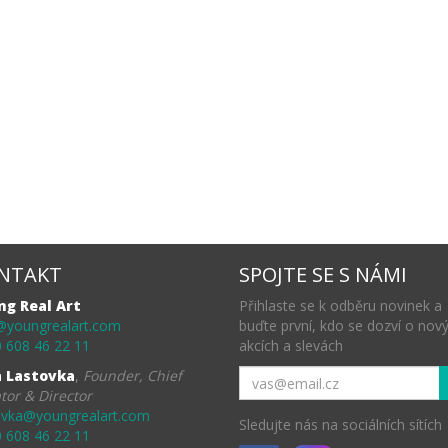
NTAKT
SPOJTE SE S NÁMI
ng Real Art
Přihlaste se k odběru novinek a
@youngrealart.com
buďte první, kdo se dozví o nov
 608 46 22 11
akcích a slevách
a Lastovka
,
Founder, Chief
tor & Director
ovka@youngrealart.com
Sledujte nás na sociálních sítích
 608 46 22 11