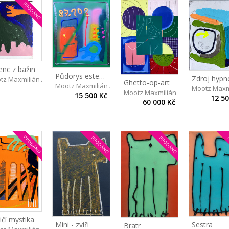
PRODÁNO
enc z bažin
Půdorys estetična
Zdroj hypn
tz Maxmilián Aaron
Ghetto-op-art
Mootz Maxmilián Aaron
Mootz Maxm
Mootz Maxmilián Aaron
15 500 Kč
12 50
60 000 Kč
PRODÁNO
PRODÁNO
PRODÁNO
ičí mystika
Mini - zviři
Sestra
Bratr