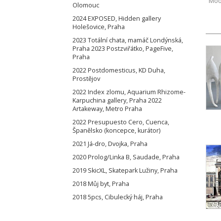
Moo
Olomouc
2024 EXPOSED, Hidden gallery
Holešovice, Praha
2023 Totální chata, mamáč Londýnská,
Praha 2023 Postzviřátko, PageFive,
Praha
2022 Postdomesticus, KD Duha,
Prostějov
2022 Index zlomu, Aquarium Rhizome-
Karpuchina gallery, Praha 2022
Artakeway, Metro Praha
2022 Presupuesto Cero, Cuenca,
Španělsko (koncepce, kurátor)
2021 Já-dro, Dvojka, Praha
2020 Prolog/Linka B, Saudade, Praha
2019 SkicXL, Skatepark Lužiny, Praha
2018 Můj byt, Praha
2018 5pcs, Cibulecký háj, Praha