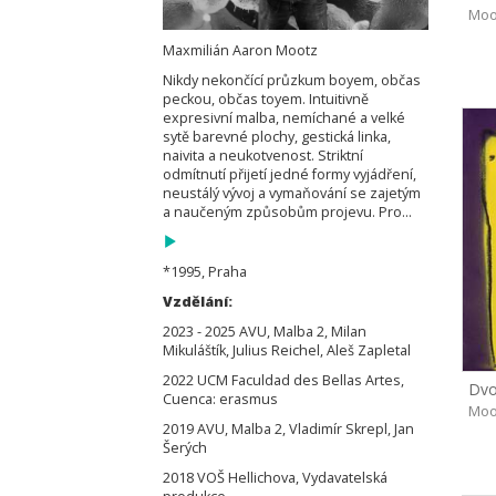
Moo
Maxmilián Aaron Mootz
Nikdy nekončící průzkum boyem, občas
peckou, občas toyem. Intuitivně
expresivní malba, nemíchané a velké
sytě barevné plochy, gestická linka,
naivita a neukotvenost. Striktní
odmítnutí přijetí jedné formy vyjádření,
neustálý vývoj a vymaňování se zajetým
a naučeným způsobům projevu. Pro...
*1995, Praha
Vzdělání:
2023 - 2025 AVU, Malba 2, Milan
Mikuláštík, Julius Reichel, Aleš Zapletal
2022 UCM Faculdad des Bellas Artes,
Dvo
Cuenca: erasmus
Moo
2019 AVU, Malba 2, Vladimír Skrepl, Jan
Šerých
2018 VOŠ Hellichova, Vydavatelská