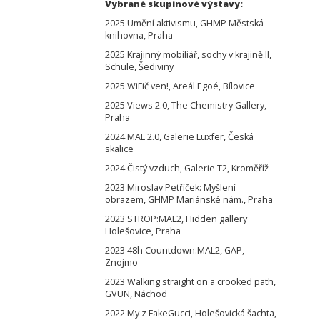
Vybrané skupinové výstavy:
2025 Umění aktivismu, GHMP Městská
knihovna, Praha
2025 Krajinný mobiliář, sochy v krajině II,
Schule, Šediviny
2025 WiFič ven!, Areál Egoé, Bílovice
2025 Views 2.0, The Chemistry Gallery,
Praha
2024 MAL 2.0, Galerie Luxfer, Česká
skalice
2024 Čistý vzduch, Galerie T2, Kroměříž
2023 Miroslav Petříček: Myšlení
obrazem, GHMP Mariánské nám., Praha
2023 STROP:MAL2, Hidden gallery
Holešovice, Praha
2023 48h Countdown:MAL2, GAP,
Znojmo
2023 Walking straight on a crooked path,
GVUN, Náchod
2022 My z FakeGucci, Holešovická šachta,