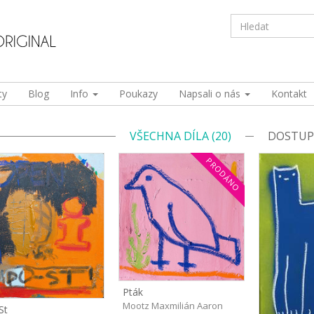
ty
Blog
Info
Poukazy
Napsali o nás
Kontakt
VŠECHNA DÍLA (20)
DOSTUPN
PRODÁNO
Pták
Mootz Maxmilián Aaron
St