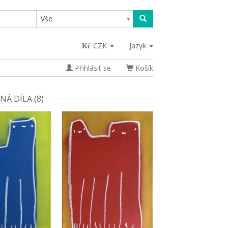
Vše
CZK
Jazyk
Přihlásit se
Košík
Á DÍLA (8)