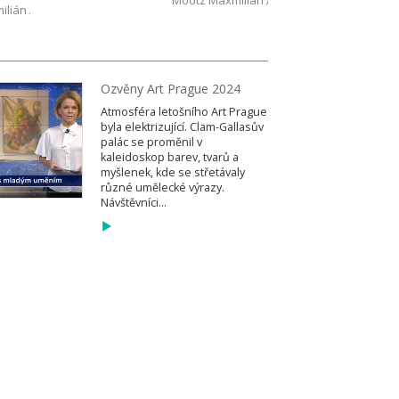
Mootz Maxmilián Aaron
ilián Aaron
Ozvěny Art Prague 2024
Atmosféra letošního Art Prague
byla elektrizující. Clam-Gallasův
palác se proměnil v
kaleidoskop barev, tvarů a
myšlenek, kde se střetávaly
různé umělecké výrazy.
Návštěvníci...