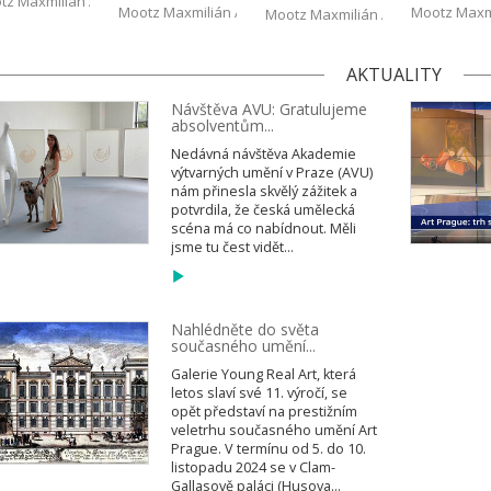
tz Maxmilián Aaron
Mootz Maxmilián Aaron
Mootz Maxm
Mootz Maxmilián Aaron
AKTUALITY
Návštěva AVU: Gratulujeme
absolventům...
Nedávná návštěva Akademie
výtvarných umění v Praze (AVU)
nám přinesla skvělý zážitek a
potvrdila, že česká umělecká
scéna má co nabídnout. Měli
jsme tu čest vidět...
Nahlédněte do světa
současného umění...
Galerie Young Real Art, která
letos slaví své 11. výročí, se
opět představí na prestižním
veletrhu současného umění Art
Prague. V termínu od 5. do 10.
listopadu 2024 se v Clam-
Gallasově paláci (Husova...