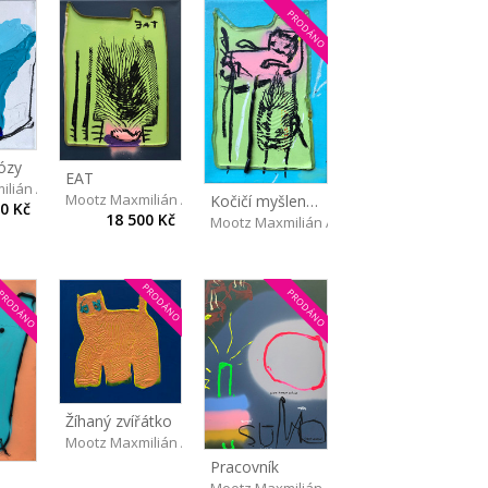
PRODÁNO
ózy
EAT
ilián Aaron
Mootz Maxmilián Aaron
Kočičí myšlenky v úterý ráno
0 Kč
18 500 Kč
Mootz Maxmilián Aaron
PRODÁNO
PRODÁNO
PRODÁNO
Žíhaný zvířátko
Mootz Maxmilián Aaron
Pracovník