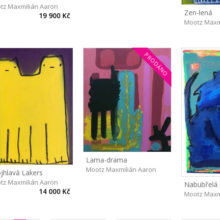
tz Maxmilián Aaron
Zen-lená
19 900 Kč
Mootz Maxm
PRODÁNO
Lama-drama
Mootz Maxmilián Aaron
jhlavá Lakers
tz Maxmilián Aaron
Nabubřelá
14 000 Kč
Mootz Maxm