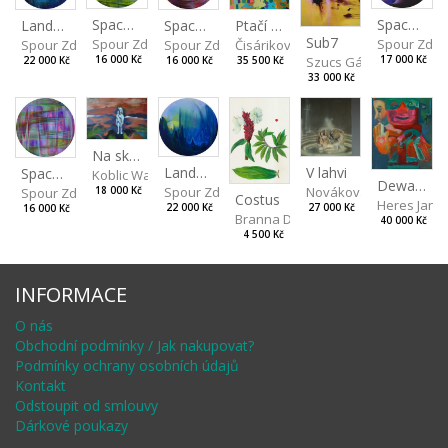
Spaces I
Spaces IV
Spaces II
Ptačí perspektiva
Landscape III
Sub7
Spour Zdeněk
Spour Zde
Spour Zdeněk
Čisáriková Táňa
Spour Zdeněk
Szucs Gábor
16 000 Kč
17 000 Kč
16 000 Kč
35 500 Kč
22 000 Kč
33 000 Kč
Na skalách
Landscape II
V lahvi
Spaces III
Koblic Walterová Martina
Dewa pagan
Spour Zdeněk
Nováková Blanka
18 000 Kč
Spour Zdeněk
Costus
Heres Jan
22 000 Kč
27 000 Kč
16 000 Kč
Branna Dorota
40 000 Kč
4 500 Kč
INFORMACE
O nás
Obchodní podmínky / Jak nakupovat?
Podmínky ochrany osobních údajů
Kontakt
Odstoupit od smlouvy
Dárkové poukazy