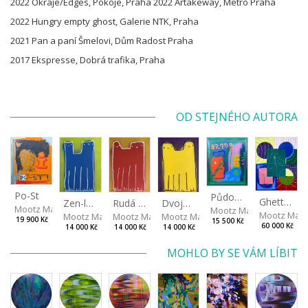
2022 Okraje/Edges, Pokoje, Praha 2022 Artakeway, Metro Praha
2022 Hungry empty ghost, Galerie NTK, Praha
2021 Pan a paní Šmelovi, Dům Radost Praha
2017 Ekspresse, Dobrá trafika, Praha
OD STEJNÉHO AUTORA
Po-St
Půdorys estetična
Ghetto-op-art
Zen-lená
Rudá a statná
Dvojhlavá Lakers
Mootz Maxmilián Aaron
Mootz Maxmilián Aaro
Mootz Maxm
Mootz Maxmilián Aaron
Mootz Maxmilián Aaron
Mootz Maxmilián Aaron
19 900 Kč
15 500 Kč
60 000 Kč
14 000 Kč
14 000 Kč
14 000 Kč
MOHLO BY SE VÁM LÍBIT