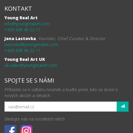
KONTAKT
Young Real Art
info@youngrealart.com
+420 608 46 22 11
Jana Lastovka
,
Founder, Chief Curator & Director
lastovka@youngrealart.com
+420 608 46 22 11
Young Real Art UK
uk.sales@youngrealart.com
SPOJTE SE S NÁMI
Přihlaste se k odběru novinek a buďte první, kdo se dozví o
nových akcích a slevách
Sledujte nás na sociálních sítích