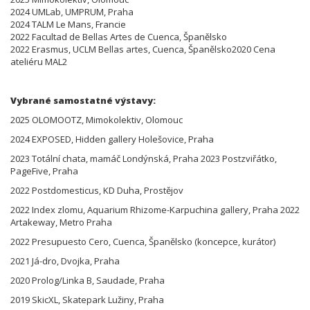
2024 UMLab, UMPRUM, Praha
2024 TALM Le Mans, Francie
2022 Facultad de Bellas Artes de Cuenca, Španělsko
2022 Erasmus, UCLM Bellas artes, Cuenca, Španělsko2020 Cena
ateliéru MAL2
Vybrané samostatné výstavy:
2025 OLOMOOTZ, Mimokolektiv, Olomouc
2024 EXPOSED, Hidden gallery Holešovice, Praha
2023 Totální chata, mamáč Londýnská, Praha 2023 Postzviřátko,
PageFive, Praha
2022 Postdomesticus, KD Duha, Prostějov
2022 Index zlomu, Aquarium Rhizome-Karpuchina gallery, Praha 2022
Artakeway, Metro Praha
2022 Presupuesto Cero, Cuenca, Španělsko (koncepce, kurátor)
2021 Já-dro, Dvojka, Praha
2020 Prolog/Linka B, Saudade, Praha
2019 SkicXL, Skatepark Lužiny, Praha