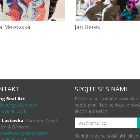
ia Mezovská
Jan Heres
NTAKT
SPOJTE SE S NÁMI
ng Real Art
Přihlaste se k odběru novinek a
@youngrealart.com
buďte první, kdo se dozví o nov
 608 46 22 11
akcích a slevách
a Lastovka
,
Founder, Chief
tor & Director
ovka@youngrealart.com
Sledujte nás na sociálních sítích
 608 46 22 11