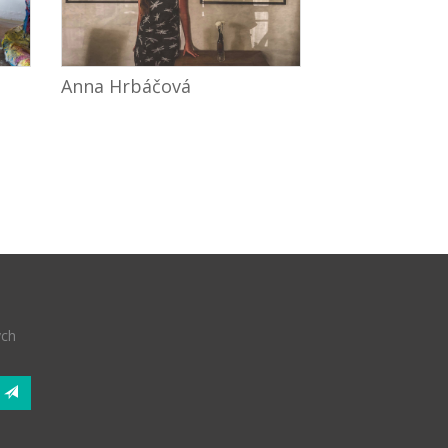
Anna Hrbáčová
ých