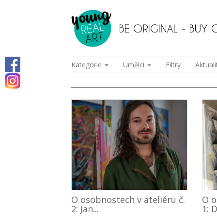
Kategorie
Umělci
Filtry
Aktuali
O osobnostech v ateliéru č.
O o
2: Jan...
1: D