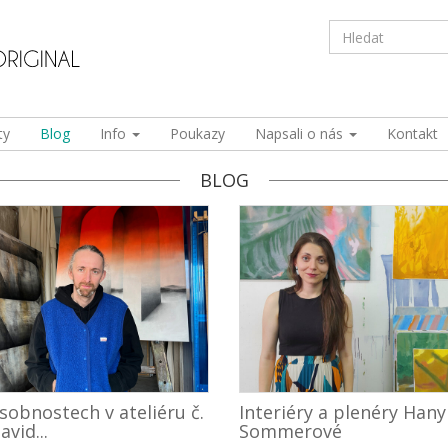
ty
Blog
Info
Poukazy
Napsali o nás
Kontakt
BLOG
sobnostech v ateliéru č.
Interiéry a plenéry Hany
avid...
Sommerové