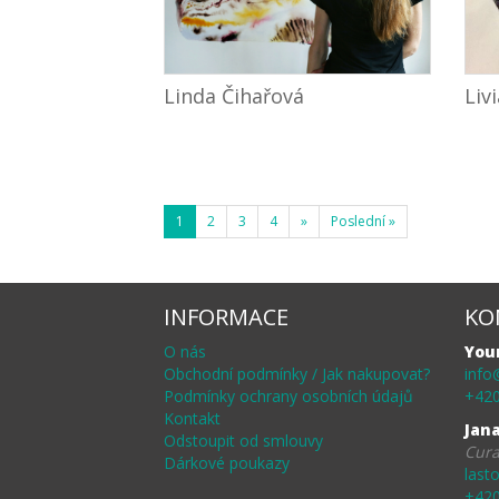
Linda Čihařová
Liv
1
2
3
4
»
Poslední »
INFORMACE
KO
O nás
You
Obchodní podmínky / Jak nakupovat?
info
Podmínky ochrany osobních údajů
+420
Kontakt
Jan
Odstoupit od smlouvy
Cura
Dárkové poukazy
last
+420