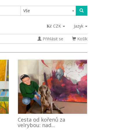
Vše
CZK
Jazyk
Přihlásit se
Košík
Cesta od kořenů za
velrybou: nad...