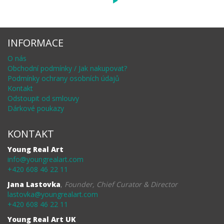
INFORMACE
O nás
Obchodní podmínky / Jak nakupovat?
Podmínky ochrany osobních údajů
Kontakt
Odstoupit od smlouvy
Dárkové poukazy
KONTAKT
Young Real Art
info@youngrealart.com
+420 608 46 22 11
Jana Lastovka
,
Founder, Chief Curator & Director
lastovka@youngrealart.com
+420 608 46 22 11
Young Real Art UK