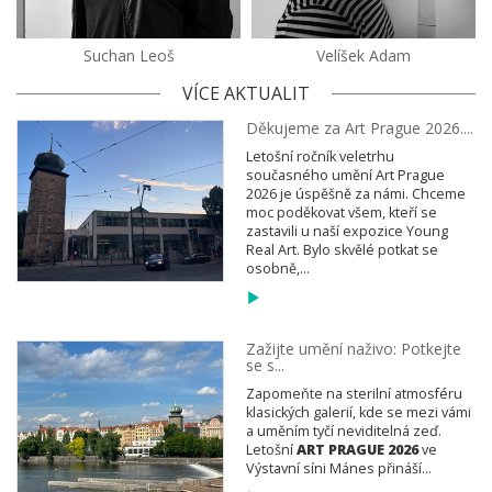
Suchan Leoš
Velíšek Adam
VÍCE AKTUALIT
Děkujeme za Art Prague 2026....
Letošní ročník veletrhu
současného umění Art Prague
2026 je úspěšně za námi. Chceme
moc poděkovat všem, kteří se
zastavili u naší expozice Young
Real Art. Bylo skvělé potkat se
osobně,...
Zažijte umění naživo: Potkejte
se s...
Zapomeňte na sterilní atmosféru
klasických galerií, kde se mezi vámi
a uměním tyčí neviditelná zeď.
Letošní
ART PRAGUE 2026
ve
Výstavní síni Mánes přináší...