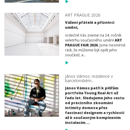
ART PRAGUE 2026
Vážení přátelé a příznivci
umění,
srdečně Vás zveme na 24. ročník
veletrhu současného umění
ART
PRAGUE FAIR 2026
. Jsme nesmírně
rádi, že můžeme být opět jeho
součástí, a...
János Vámos: rezidence v
barcelonském...
János Vámos patří k pilířům
portfolia Young Real Art už
řadu let. Sledujeme jeho cestu
od precizního zkoumání
intimity domova přes
fascinaci designem a rychlostí
až k současným komplexním
instalacím....