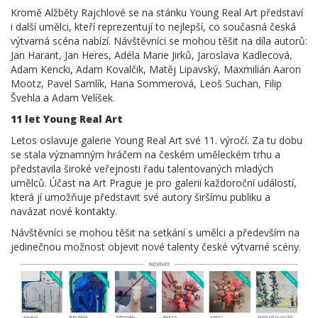
Kromě Alžběty Rajchlové se na stánku Young Real Art představí
i další umělci, kteří reprezentují to nejlepší, co současná česká
výtvarná scéna nabízí. Návštěvníci se mohou těšit na díla autorů:
Jan Harant, Jan Heres, Adéla Marie Jirků, Jaroslava Kadlecová,
Adam Kencki, Adam Kovalčik, Matěj Lipavský, Maxmilián Aaron
Mootz, Pavel Samlík, Hana Sommerová, Leoš Suchan, Filip
Švehla a Adam Velíšek.
11 let Young Real Art
Letos oslavuje galerie Young Real Art své 11. výročí. Za tu dobu
se stala významným hráčem na českém uměleckém trhu a
představila široké veřejnosti řadu talentovaných mladých
umělců. Účast na Art Prague je pro galerii každoroční událostí,
která jí umožňuje představit své autory širšímu publiku a
navázat nové kontakty.
Návštěvníci se mohou těšit na setkání s umělci a především na
jedinečnou možnost objevit nové talenty české výtvarné scény.