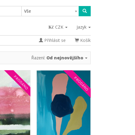
Vše
CZK
Jazyk
Přihlásit se
Košík
Řazení:
Od nejnovějšího
PRODÁNO
PRODÁNO