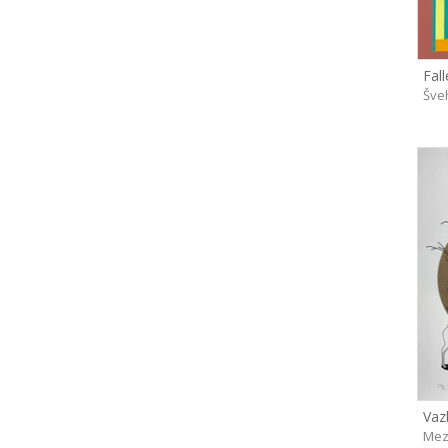
Fall
Šveh
Vaz
Mez