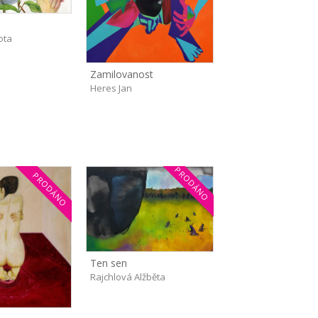
ota
Zamilovanost
Heres Jan
PRODÁNO
PRODÁNO
Ten sen
Rajchlová Alžběta