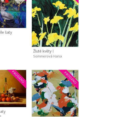
íle šaty
Žluté květy I
Sommerová Hana
PRODÁNO
PRODÁNO
čaty
š