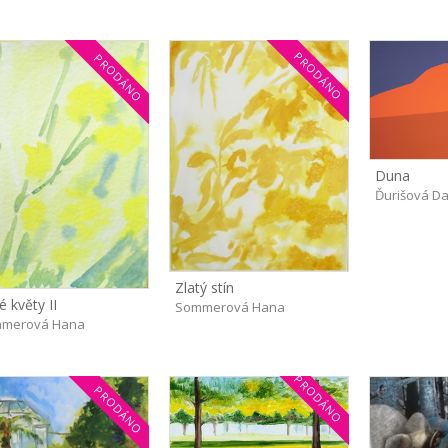
PRODÁNO
PRODÁNO
Duna
Ďurišová D
Zlatý stín
é květy II
Sommerová Hana
merová Hana
PRODÁNO
PRODÁNO