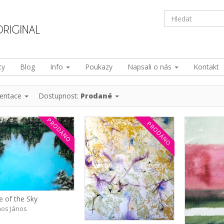
ty
Blog
Info
Poukazy
Napsali o nás
Kontakt
ientace
Dostupnost:
Prodané
PRODÁNO
PRODÁNO
e of the Sky
os János