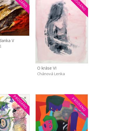
PRODÁNO
PRODÁNO
danka V
š
O kráse VI
Chánová Lenka
PRODÁNO
PRODÁNO