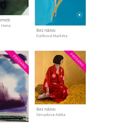
Remeši
 Hana
Bez názvu
Daňková Markéta
PRODÁNO
PRODÁNO
Bez názvu
Strnadová Adéla