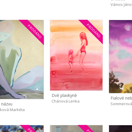
Vámos Jáno
PRODÁNO
PRODÁNO
Dvě plavkyně
Fialové ne
Chánová Lenka
 názvu
Sommerová
ková Markéta