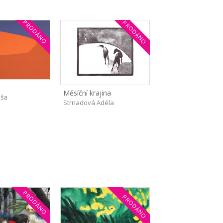
PRODÁNO
PRODÁNO
Měsíční krajina
aša
Strnadová Adéla
PRODÁNO
PRODÁNO