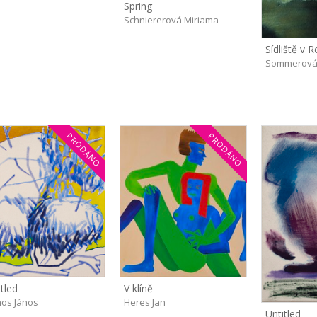
Spring
Schniererová Miriama
Sídliště v 
Sommerová
PRODÁNO
PRODÁNO
tled
V klíně
os János
Heres Jan
Untitled