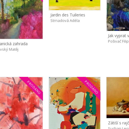
Jardin des Tuileries
Strnadová Adéla
Jak vyprat v
Pošivač Filip
anická zahrada
avský Matěj
PRODÁNO
PRODÁNO
Zátiší s raj
Suchan Leo