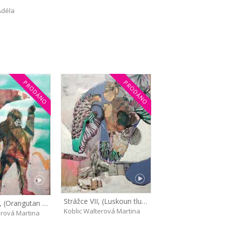
Adéla
PRODÁNO
PRODÁNO
Strážce VII, (Luskoun tlustoocasý)
Strážce VIII, (Orangutan sumaterský)
Koblic Walterová Martina
erová Martina