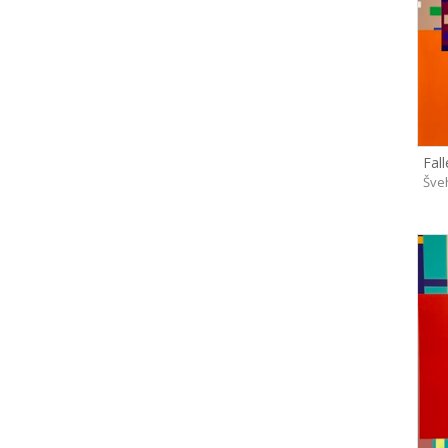
Fall
Šveh