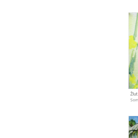
Žlut
Som