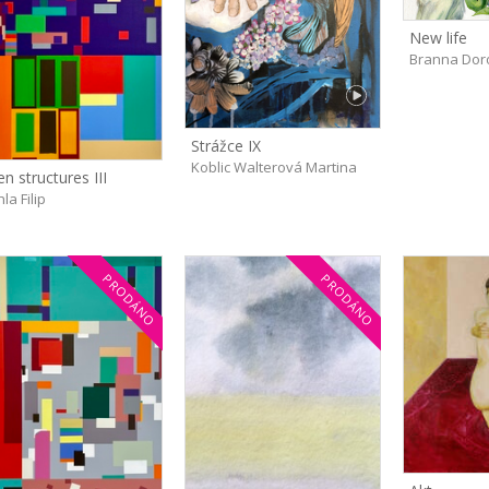
New life
Branna Dor
Strážce IX
Koblic Walterová Martina
en structures III
la Filip
PRODÁNO
PRODÁNO