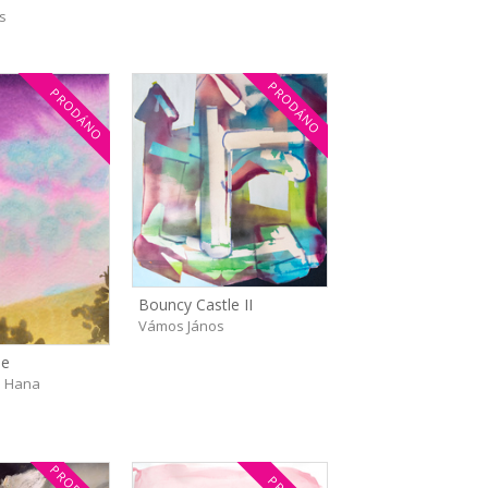
s
PRODÁNO
PRODÁNO
Bouncy Castle II
Vámos János
be
 Hana