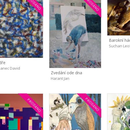
PRODÁNO
PRODÁNO
Barokní há
Suchan Leo
dře
anec David
Zvedání ode dna
Harant Jan
PRODÁNO
PRODÁNO