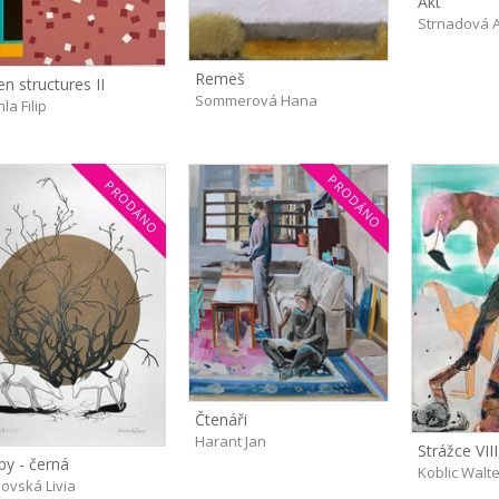
Akt
Strnadová 
Remeš
en structures II
Sommerová Hana
la Filip
PRODÁNO
PRODÁNO
Čtenáři
Harant Jan
by - černá
Koblic Walt
ovská Livia