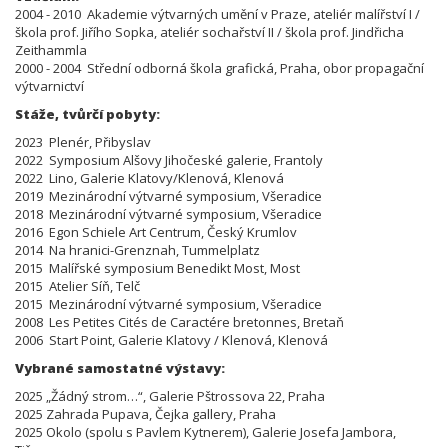
2004 - 2010 Akademie výtvarných umění v Praze, ateliér malířství I /
škola prof. Jiřího Sopka, ateliér sochařství II / škola prof. Jindřicha
Zeithammla
2000 - 2004 Střední odborná škola grafická, Praha, obor propagační
výtvarnictví
Stáže, tvůrčí pobyty:
2023 Plenér, Přibyslav
2022 Symposium Alšovy Jihočeské galerie, Frantoly
2022 Lino, Galerie Klatovy/Klenová, Klenová
2019 Mezinárodní výtvarné symposium, Všeradice
2018 Mezinárodní výtvarné symposium, Všeradice
2016 Egon Schiele Art Centrum, Český Krumlov
2014 Na hranici-Grenznah, Tummelplatz
2015 Malířské symposium Benedikt Most, Most
2015 Atelier Síň, Telč
2015 Mezinárodní výtvarné symposium, Všeradice
2008 Les Petites Cités de Caractére bretonnes, Bretaň
2006 Start Point, Galerie Klatovy / Klenová, Klenová
Vybrané samostatné výstavy:
2025 „Žádný strom…“, Galerie Pštrossova 22, Praha
2025 Zahrada Pupava, Čejka gallery, Praha
2025 Okolo (spolu s Pavlem Kytnerem), Galerie Josefa Jambora,