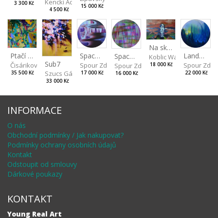
Kencki Adam
3 300 Kč
15 000 Kč
4 500 Kč
Na skalách
Spaces IV
Ptačí perspektiva
Landscape II
Spaces III
Koblic Walterová Marti
Sub7
Spour Zdeněk
Čisáriková Táňa
Spour Zde
18 000 Kč
Spour Zdeněk
Szucs Gábor
17 000 Kč
35 500 Kč
22 000 Kč
16 000 Kč
33 000 Kč
INFORMACE
O nás
Obchodní podmínky / Jak nakupovat?
Podmínky ochrany osobních údajů
Kontakt
Odstoupit od smlouvy
Dárkové poukazy
KONTAKT
Young Real Art