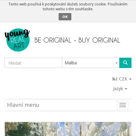
Tento web používá k poskytování služeb soubory cookie. Používáním
tohoto webu s tím souhlasíte.
OK
Malba
CZK
Jazyk
Hlavní menu
Toggle
naviga