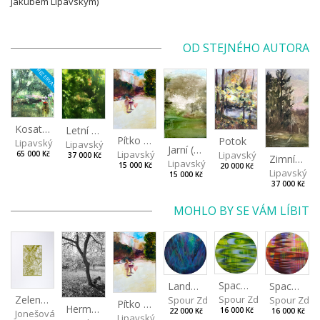
Jakubem Lipavským)
OD STEJNÉHO AUTORA
REZERVACE
Kosatcová zahrada
Letní večer
Pítko (Nad Stromovkou)
Potok
Lipavský Matěj
Lipavský Matěj
Jarní (Studené jaro)
Lipavský Matěj
Lipavský Matěj
65 000 Kč
37 000 Kč
Zimní nebe
Lipavský Matěj
15 000 Kč
20 000 Kč
Lipavský Ma
15 000 Kč
37 000 Kč
MOHLO BY SE VÁM LÍBIT
Spaces I
Spaces II
Landscape III
Zelený strom
Spour Zdeněk
Spour Zde
Spour Zdeněk
Pítko (Nad Stromovkou)
Hermína za stromem
16 000 Kč
16 000 Kč
22 000 Kč
Jonešová Jindřiška
Lipavský Matěj