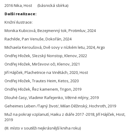
2016 Nika, Host (básnická sbírka)
Další realizace:
Knižní ilustrace:
Monika Kubicová, Bezejmenný tok, Protimluv, 2024
Rachilde, Pan Venuše, Dokořán, 2024
Michaela Keroušová, Dvě sovy v nízkém letu, 2024, Argo
Ondřej Hložek, Slezský Nonstop, Klenov, 2022
Ondřej Hložek, Mirčevovi oči, Klenov, 2021
Jiří Hájíček, Plachetnice na Vinětách, 2020, Host
Ondřej Hložek, Trautes Heim, Ketos, 2020
Ondřej Hložek, Řez kamenem, Trigon, 2019
Dlouhé časy, Vladimir Rafejenko, Větrné mlýny, 2019
Geheimes Leben /Tajný život/, Milan Děžinský, Hochroth, 2019
Muž na pokraji vzplanutí, Haiku z diáře 2017 -2018, Jiří Hájíček, Host,
2019
(III. místo v soutěži nejkrásnější kniha roku)