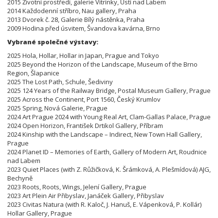
2015 Životní prostředí, galerie Vitrínky, Ústí nad Labem
2014 Každodenní stříbro, Nau gallery, Praha
2013 Dvorek č. 28, Galerie Bílý nástěnka, Praha
2009 Hodina před úsvitem, Švandova kavárna, Brno
Vybrané společné výstavy:
2025 Hola, Hollar, Hollar in Japan, Prague and Tokyo
2025 Beyond the Horizon of the Landscape, Museum of the Brno
Region, Šlapanice
2025 The Lost Path, Schule, Šediviny
2025 124 Years of the Railway Bridge, Postal Museum Gallery, Prague
2025 Across the Continent, Port 1560, Český Krumlov
2025 Spring, Nová Galerie, Prague
2024 Art Prague 2024 with Young Real Art, Clam-Gallas Palace, Prague
2024 Open Horizon, František Drtikol Gallery, Příbram
2024 Kinship with the Landscape – Indirect, New Town Hall Gallery,
Prague
2024 Planet ID – Memories of Earth, Gallery of Modern Art, Roudnice
nad Labem
2023 Quiet Places (with Z. Růžičková, K. Šrámková, A. Plešmídová) AJG,
Bechyně
2023 Roots, Roots, Wings, Jelení Gallery, Prague
2023 Art Plein Air Přibyslav, Janáček Gallery, Přibyslav
2023 Civitas Natura (with R. Kaloč, J. Hanuš, E. Vápenková, P. Kollár)
Hollar Gallery, Prague