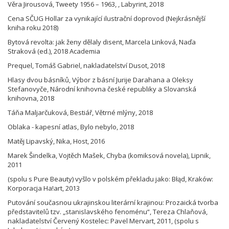
Věra Jirousová, Tweety 1956 – 1963, , Labyrint, 2018
Cena SČUG Hollar za vynikající ilustrační doprovod (Nejkrásnější
kniha roku 2018)
Bytová revolta: jak ženy dělaly disent, Marcela Linková, Naďa
Straková (ed.), 2018 Academia
Prequel, Tomáš Gabriel, nakladatelství Dusot, 2018
Hlasy dvou básníků, Výbor z básní Jurije Darahana a Oleksy
Stefanovyče, Národní knihovna české republiky a Slovanská
knihovna, 2018
Táňa Maljarčuková, Bestiář, Větrné mlýny, 2018
Oblaka - kapesní atlas, Bylo nebylo, 2018
Matěj Lipavský, Nika, Host, 2016
Marek Šindelka, Vojtěch Mašek, Chyba (komiksová novela), Lipnik,
2011
(spolu s Pure Beauty) vyšlo v polském překladu jako: Błąd, Kraków:
Korporacja Ha!art, 2013
Putování současnou ukrajinskou literární krajinou: Prozaická tvorba
představitelů tzv. „stanislavského fenoménu“, Tereza Chlaňová,
nakladatelství Červený Kostelec: Pavel Mervart, 2011, (spolu s