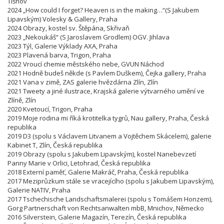
Tišnov
2024 „How could I forget? Heaven is in the making…“(S Jakubem
Lipavským) Volesky & Gallery, Praha
2024 Obrazy, kostel sv. Štěpána, Skřivaň
2023 „Nekoukáš“ (S Jaroslavem Grodlem) OGV. Jihlava
2023 Týl, Galerie Výklady AXA, Praha
2023 Plavená barva, Trigon, Praha
2022 Vroucí chemie městského nebe, GVUN Náchod
2021 Hodně budeš někde (s Pavlem Duškem), Čejka gallery, Praha
2021 Vana v zimě, ZAS galerie hvězdárna Zlín, Zlín
2021 Tweety a jiné ilustrace, Krajská galerie výtvarného umění ve
Zlíně, Zlín
2020 Kvetoucí, Trigon, Praha
2019 Moje rodina mi říká krotitelka tygrů, Nau gallery, Praha, Česká
republika
2019 D3 (spolu s Václavem Litvanem a Vojtěchem Skácelem), galerie
Kabinet T, Zlín, Česká republika
2019 Obrazy (spolu s Jakubem Lipavským), kostel Nanebevzetí
Panny Marie v Orlici, Letohrad, Česká republika
2018 Externí paměť, Galerie Makráč, Praha, Česká republika
2017 Meziprůzkum stále se vracejícího (spolu s Jakubem Lipavským),
Galerie NATIV, Praha
2017 Tschechische Landschaftsmalerei (spolu s Tomášem Honzem),
Gorg Partnerschaft von Rechtsanwalten mbB, Mnichov, Německo
2016 Silverstein, Galerie Magazín, Terezín, Česká republika