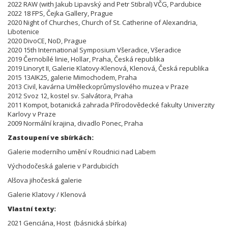
2022 RAW (with Jakub Lipavský and Petr Stibral) VČG, Pardubice
2022 18 FPS, Čejka Gallery, Prague
2020 Night of Churches, Church of St. Catherine of Alexandria,
Libotenice
2020 DivoCE, NoD, Prague
2020 15th International Symposium Všeradice, Všeradice
2019 Černobílé linie, Hollar, Praha, Česká republika
2019 Linoryt II, Galerie Klatovy-Klenová, Klenová, Česká republika
2015 13AIK25, galerie Mimochodem, Praha
2013 Civil, kavárna Uměleckoprůmyslového muzea v Praze
2012 Svoz 12, kostel sv. Salvátora, Praha
2011 Kompot, botanická zahrada Přírodovědecké fakulty Univerzity
Karlovy v Praze
2009 Normální krajina, divadlo Ponec, Praha
Zastoupení ve sbírkách:
Galerie moderního umění v Roudnici nad Labem
Východočeská galerie v Pardubicích
Alšova jihočeská galerie
Galerie Klatovy / Klenová
Vlastní texty:
2021 Genciána, Host (básnická sbírka)