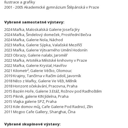
Ilustrace a grafiky
2001 - 2005 Akademické gymnázium Štěpánská v Praze
Vybrané samostatné výstavy:
2024 Mařka, Maloskalská Galerie Josefa Jíry
2024 Mařka, Šindelový domeček, Prostřední Bečva
2024 Mařka, Galerie Nola, Náchod
2023 Mařka, Galerie Sýpka, Valašské Meziříčí
2023 Mařka, Galerie Výtvarného Umění Hodonín
2023 Obrazy, Galerie nalabi, Jaroměř
2022 Mařka, Artotéka Městské knihovny v Praze
2022 Mařka, Galerie Krystal, Havířov
2021 Kilometr², Galerie Véčko, Olomouc
2019 Krajiny, Tančírna v Račím údolí, Javorník
2018 Něco z Mařky, Galerie Ve Věži, Mělník
2018 Horizont očekávání, Pracovna, Praha
2015 Bazén Hoře, Galerie 3.Etáž, Rožnov pod Radhoštěm
2015 Piknik, galerie KIN Jídelna, Praha
2015 Vlajka galerie SPZ, Praha
2013 Kde domov můj, Cafe Galerie Pod Radnicí, Zlín
2011 Mogoo Cafe Gallery, Shanghai, Čína
Vybrané skupinové výstavy: