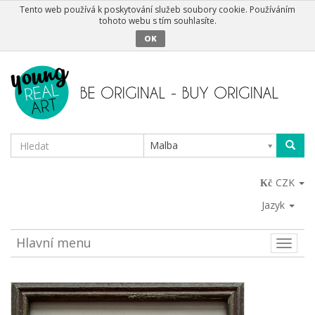
Tento web používá k poskytování služeb soubory cookie. Používáním
tohoto webu s tím souhlasíte.
OK
Malba
CZK
Jazyk
Hlavní menu
Toggle
naviga