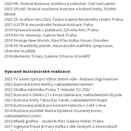
2023 FIK, festival ilustrace, komiksu a videoher, Ústí nad Labem
2023 SPLAVI, festival současné ilustrace a krásné knihy, Frýdek-
Místek
2023 29. Grafika roku 2022, Česká Galerie Moderního Umění, Praha
2021 LUSTR 8, mezinárodní festival ilustrace, Paha
2019 Výstava kreseb z publikace 220 míst AVU, Praha
2019 Art for Amnesty, Galerie Nod, Praha
2019 Strange New Worlds, Rise Efau Kultur Forum, Dresden
2018 VII. Hradišťský plenér, mezinárodní malířské sympozium,
Uherské Hradiště
2016 Memento Tiziani, Galerie Orlovna. Kroměříž
Vybrané ilustrátorské realizace:
2023 TV a kino spot pro Výbor dobré vůle - Nadace Olgy Havlové
2022 Autorská kniha Mařka, nakladatelství women
2022 Obálka měsíčníku Prahy 7, Hobulet 12/ 2022
2022 Ilustrace k článku 21 v knize Deklarace, nakladatelství 65.pole
2021 ilustrace knihy Taková je Sarah, nakladatelství Incipit
2019 ilustrovaný plakát pro koncert Katarzie v Café v lese
2014 ilustrace povídek Marka Epsteina Ocucanej konec,
nakladatelství Listen
2013 Mladá grafika – studenti AVU, Galerie Hollar, Praha
2011 Sigmund Freud & Franz Kafka v díle českých a slovenských