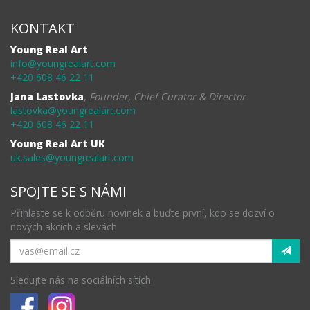
KONTAKT
Young Real Art
info@youngrealart.com
+420 608 46 22 11
Jana Lastovka
,
Founder, Chief Curator & Director
lastovka@youngrealart.com
+420 608 46 22 11
Young Real Art UK
uk.sales@youngrealart.com
SPOJTE SE S NÁMI
Přihlaste se k odběru novinek a buďte první, kdo se dozví o
nových akcích a slevách
Sledujte nás na sociálních sítích