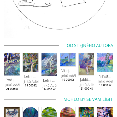
OD STEJNÉHO AUTORA
Vítej, laňko!
Jirků Adéla Marie
Návštěva na rybníčku
Letní idyla
Jablůnky
Pod jasanem
Letní bouřka
19 000 Kč
Jirků Adéla
Jirků Adéla Marie
Jirků Adéla Marie
Jirků Adéla Marie
Jirků Adéla Marie
19 000 Kč
19 000 Kč
21 000 Kč
21 000 Kč
24 000 Kč
MOHLO BY SE VÁM LÍBIT