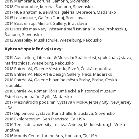
2019 Membrána, koruna, Šamorín, Slovensko
2018 Chronofobie, koruna, Šamorín, Slovensko
2017 Hue anatomie, Belvárosi galéria, Debrecen, Maďarsko
2015 Lost minute, Galéria Dunaj, Bratislava
2014 Beat em up, Mini art Gallery, Bratislava
2013 Results may vary, Výstavná sieň Istvána Tallósa Prohászku,
Šamorín, Slovensko
2012 Amiability, Musikschule, Wieselburg, Rakousko
Vybrané společné výstavy:
2019 Ausstellung Literatur & Musik Im Spätherbst, společná výstava,
Marktschloss, Wieselburg, Rakousko
2018 Entrée V4, Galerie Vestredu, Plzeň, Česká republika
2018 Entrée V4, Nick Art & Design Gallery, Pécs, Maďarsko
2018 Entrée V4, Galerie hlavního města Prahy, Praha, Česká
republika
2018 Entrée V4, Rómer Flóris Umělecké a historické muzeum
Esterházyho palác, Győr, Maďarsko
2017 Mezinárodní podzimní výstava v MoRA, Jersey City, New Jersey
USA
2017 Diplomová výstava, Kunsthalle, Bratislava, Slovensko
2016 Exploratorium, San Francisco, CA, USA
2016 Teesside University, festival Animex, Middlesbrough, Velká
Británie
2016 Moody Center for the Arts, Houston, TX, USA