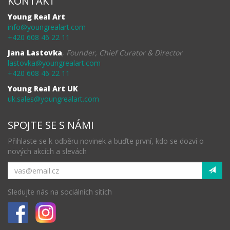
KONTAKT
Young Real Art
info@youngrealart.com
+420 608 46 22 11
Jana Lastovka
,
Founder, Chief Curator & Director
lastovka@youngrealart.com
+420 608 46 22 11
Young Real Art UK
uk.sales@youngrealart.com
SPOJTE SE S NÁMI
Přihlaste se k odběru novinek a buďte první, kdo se dozví o
nových akcích a slevách
Sledujte nás na sociálních sítích