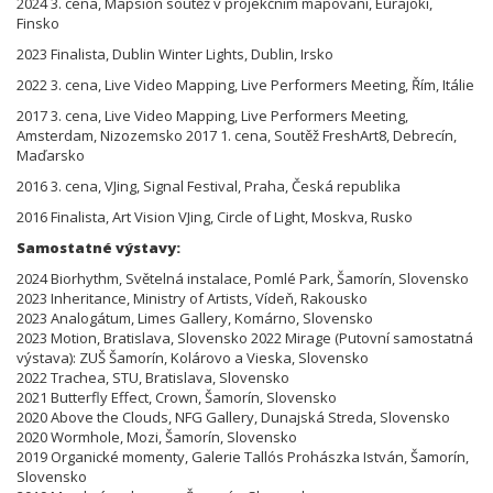
2024 3. cena, Mapsion soutěž v projekčním mapování, Eurajoki,
Finsko
2023 Finalista, Dublin Winter Lights, Dublin, Irsko
2022 3. cena, Live Video Mapping, Live Performers Meeting, Řím, Itálie
2017 3. cena, Live Video Mapping, Live Performers Meeting,
Amsterdam, Nizozemsko 2017 1. cena, Soutěž FreshArt8, Debrecín,
Maďarsko
2016 3. cena, VJing, Signal Festival, Praha, Česká republika
2016 Finalista, Art Vision VJing, Circle of Light, Moskva, Rusko
Samostatné výstavy:
2024 Biorhythm, Světelná instalace, Pomlé Park, Šamorín, Slovensko
2023 Inheritance, Ministry of Artists, Vídeň, Rakousko
2023 Analogátum, Limes Gallery, Komárno, Slovensko
2023 Motion, Bratislava, Slovensko 2022 Mirage (Putovní samostatná
výstava): ZUŠ Šamorín, Kolárovo a Vieska, Slovensko
2022 Trachea, STU, Bratislava, Slovensko
2021 Butterfly Effect, Crown, Šamorín, Slovensko
2020 Above the Clouds, NFG Gallery, Dunajská Streda, Slovensko
2020 Wormhole, Mozi, Šamorín, Slovensko
2019 Organické momenty, Galerie Tallós Prohászka István, Šamorín,
Slovensko