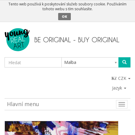
Tento web používá k poskytování služeb soubory cookie. Používáním
tohoto webu s tím souhlasíte.
OK
Malba
CZK
Jazyk
Hlavní menu
Toggle
naviga