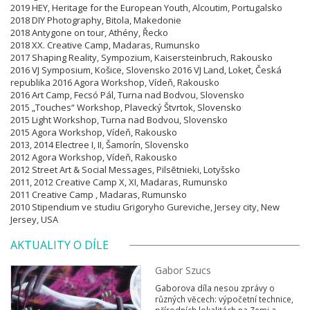
2019 HEY, Heritage for the European Youth, Alcoutim, Portugalsko
2018 DIY Photography, Bitola, Makedonie
2018 Antygone on tour, Athény, Řecko
2018 XX. Creative Camp, Madaras, Rumunsko
2017 Shaping Reality, Sympozium, Kaisersteinbruch, Rakousko
2016 VJ Symposium, Košice, Slovensko 2016 VJ Land, Loket, Česká
republika 2016 Agora Workshop, Vídeň, Rakousko
2016 Art Camp, Fecsó Pál, Turna nad Bodvou, Slovensko
2015 „Touches“ Workshop, Plavecký Štvrtok, Slovensko
2015 Light Workshop, Turna nad Bodvou, Slovensko
2015 Agora Workshop, Vídeň, Rakousko
2013, 2014 Electree I, II, Šamorín, Slovensko
2012 Agora Workshop, Vídeň, Rakousko
2012 Street Art & Social Messages, Pilsētnieki, Lotyšsko
2011, 2012 Creative Camp X, XI, Madaras, Rumunsko
2011 Creative Camp , Madaras, Rumunsko
2010 Stipendium ve studiu Grigoryho Gureviche, Jersey city, New
Jersey, USA
AKTUALITY O DÍLE
Gabor Szucs
Gaborova díla nesou zprávy o
různých věcech: výpočetní technice,
přírodních lokalitách na Zemi a