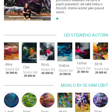
jiných planetách, ale také třeba o
filozofii. Vnímá vesmír jako původ
všech...
OD STEJNÉHO AUTORA
Terhei
3018
Alea
Rozsutec
Vratna
Clot
Szucs Gábor
Szucs Gáb
Szucs Gábor
Szucs Gábor
Szucs Gábor
Szucs Gábor
25 000 Kč
29 000 Kč
38 000 Kč
60 000 Kč
24 000 Kč
29 000 Kč
MOHLO BY SE VÁM LÍBIT
Spaces I
Spaces IV
Spaces II
Ptačí perspektiva
Landscape III