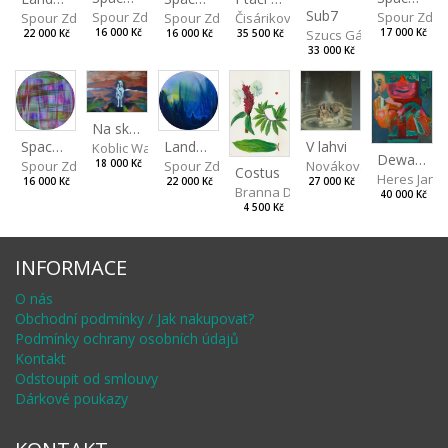
Sub7
Spour Zdeněk
Spour Zde
Spour Zdeněk
Čisáriková Táňa
Spour Zdeněk
Szucs Gábor
16 000 Kč
17 000 Kč
16 000 Kč
35 500 Kč
22 000 Kč
33 000 Kč
Na skalách
Landscape II
V lahvi
Spaces III
Koblic Walterová Martina
Dewa pagan
Spour Zdeněk
Nováková Blanka
18 000 Kč
Spour Zdeněk
Costus
Heres Jan
22 000 Kč
27 000 Kč
16 000 Kč
Branna Dorota
40 000 Kč
4 500 Kč
INFORMACE
O nás
Obchodní podmínky / Jak nakupovat?
Podmínky ochrany osobních údajů
Kontakt
Odstoupit od smlouvy
Dárkové poukazy