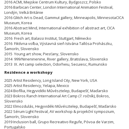
2016 ACMI, Miejskie Centrum Kultury, Bydgoszcz, Polsko
2016 Barbican Center, London International Animation Festival,
Londýn, Velká Británie
2016 Glitch Art is Dead, Gammut gallery, Minneapolis, MinnesotaCICA
Museum, Korea
2016 Abstract Mind, International exhibition of abstract art, CICA
Museum, Korea
2016 Fresh art, Balassi Institut, Stuttgart, Německo
2016 Fiktívna voľba, Výstavná sieň Istvána Tallósa Prohászku,
Šamorín, Slovensko
2015 Young art show, Piesťany, Slovensko
2014 999/Nineninenine, River gallery, Bratislava, Slovensko
2013 IX. Art camp selection, Odorheiu, Secuiesc, Rumunsko
Rezidence a workshopy
2025 Artist Residency, Long Island City, New York, USA
2025 Artist Residency, Yelapa, Mexico
2024 Biofília, Hegyvidéki Művésztelep, Budapešť, Maďarsko
2023 Bokros Ranch International Art Camp (7. ročník), Bokros,
Slovensko
2022 Elmozdulás, Hegyvidéki Művésztelep, Budapešť, Maďarsko
2022 Sérum Light Festival, AV workshop & projekční sympozium,
Šamorín, Slovensko
2019 Inclusion ball, Grupo Recreativo Regufe, Póvoa de Varzim,
Portugalsko