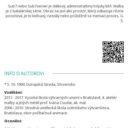
Sub7 nebo Sub7server je dálkový, administratívny trójsky kôň. Maľba
je z bakalárskej série. Obraz se jeví ako prostor, který odkazuje rôzne
posolstvá. Je to kolísavý, nestály nebo průběžně se meniaci proces. G.
S.
INFO O AUTOROVI
* 5. 10. 1990, Dunajská Streda, Slovensko
Vzdělání:
2011 - 2017 Vysoká škola výtvarných umení v Bratislavě, 4. ateliér
malby a jiných médií prof. Ivana Csudai, ak. mal.
2006 - 2010 Stredná umělecká škola scéníckeho výtvarníctva,
Bratislava, obor počítačová animace
Ocenění: