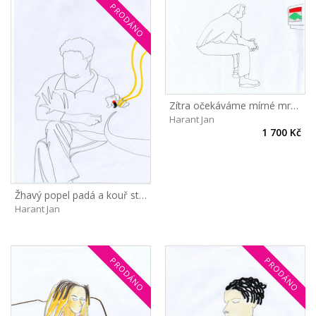
PRODÁNO
Zítra očekáváme mírné mrholení
Harant Jan
1 700 Kč
Žhavý popel padá a kouř stoupá
Harant Jan
PRODÁNO
PRODÁNO