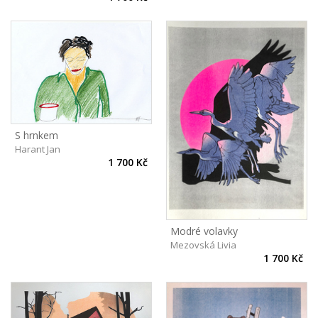
S hrnkem
Harant Jan
1 700 Kč
Modré volavky
Mezovská Livia
1 700 Kč