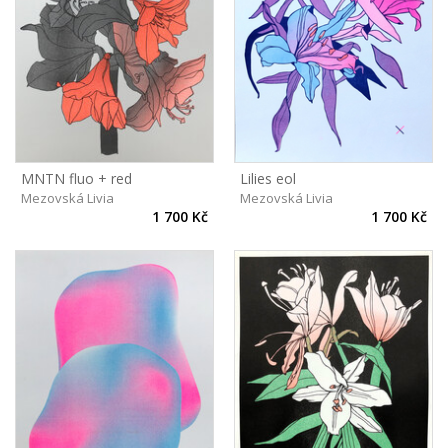
MNTN fluo + red
Lilies eol
Mezovská Livia
Mezovská Livia
1 700 Kč
1 700 Kč