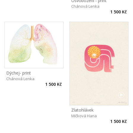
Osvobození - print
Chánová Lenka
1 500 Kč
Dýchej- print
Chánová Lenka
1 500 Kč
Zlatohlávek
Mičková Hana
1 500 Kč