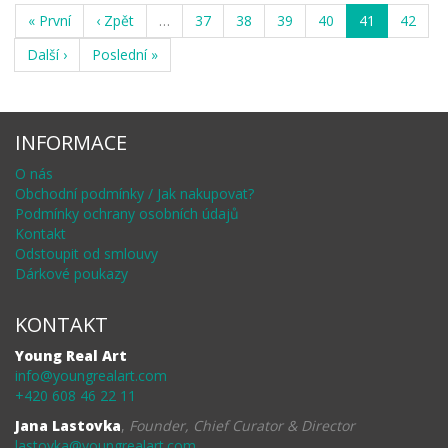
« První
‹ Zpět
…
37
38
39
40
41
42
Další ›
Poslední »
INFORMACE
O nás
Obchodní podmínky / Jak nakupovat?
Podmínky ochrany osobních údajů
Kontakt
Odstoupit od smlouvy
Dárkové poukazy
KONTAKT
Young Real Art
info@youngrealart.com
+420 608 46 22 11
Jana Lastovka
,
Founder, Chief Curator & Director
lastovka@youngrealart.com