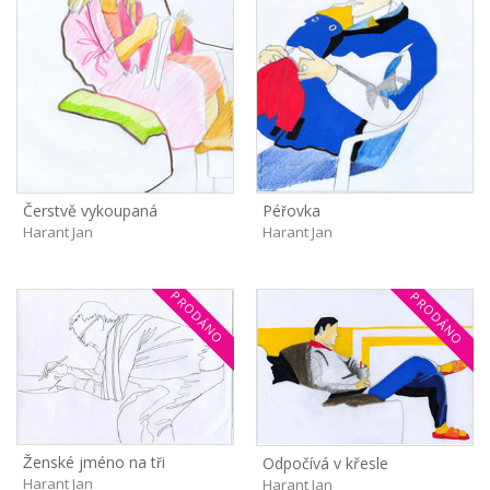
Čerstvě vykoupaná
Péřovka
Harant Jan
Harant Jan
PRODÁNO
PRODÁNO
Ženské jméno na tři
Odpočívá v křesle
Harant Jan
Harant Jan