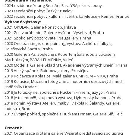
2024 rezidence Young Real Art, Fara YRA, okres Louny
2023 rezidenční pobyt Český Krumlov
2022 rezidenční pobyt v kulturním centru La Fileuse v Remeši, Francie
Vybrané výstavy:
2021 OKULÁR, Galerie Nonstrop, Jihlava
2021 Znít v průhledu, Galerie Vyšeart, Vyšehrad, Praha
2021 Spokojený pozorovatel, Naugallery, Praha
2020 One painting is one painting, výstava Ateliéru malby I.,
Holešovická Šachta, Praha
2020 Galerie SPZ, společně s Robertem Šalandou a Lukášem
Machalickým, PARALLEL VIENNA, Vídeň
2020 Model 1, Galerie Sklad M1, Akademie výtvarných umění, Praha
2019 Velký spánek, Rainbow gallery, Prostějov
2019 Kolčavice a Kolasice, Malá galerie UMPRUM – NIKA, Praha
2019 Kolasice, Muzeum fotografie a moderních obrazových médií,
Jindřichův Hradec
2018 Je to těžký ne, společně s Huckem Finnem, Jazygo!, Praha
2018 Je to jedno!!!, skupinová výstava, Hybernský kampus, Praha
2018 Komín, výstava Ateliéru malby I. / škola R. Šalandy, Galerie
Industra, Brno
2017 Dvojitý pohled, společně s Huckem Finnem, Galerie Síň, Telč
Ostatní:
2021 Organizace digitální galerie Vyšerat představující spolupráci