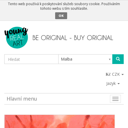
Tento web používá k poskytování služeb soubory cookie. Používáním
tohoto webu s tím souhlasíte.
OK
Malba
CZK
Jazyk
Hlavní menu
Toggle
naviga