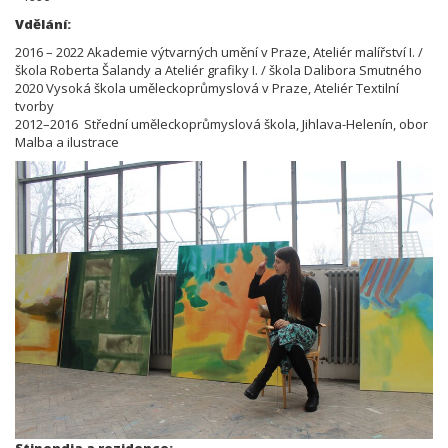
Vdělání:
2016 – 2022 Akademie výtvarných umění v Praze, Ateliér malířství I. /
škola Roberta Šalandy a Ateliér grafiky I. / škola Dalibora Smutného
2020 Vysoká škola uměleckoprůmyslová v Praze, Ateliér Textilní
tvorby
2012–2016 Střední uměleckoprůmyslová škola, Jihlava-Helenín, obor
Malba a ilustrace
Stipendia a rezidence: