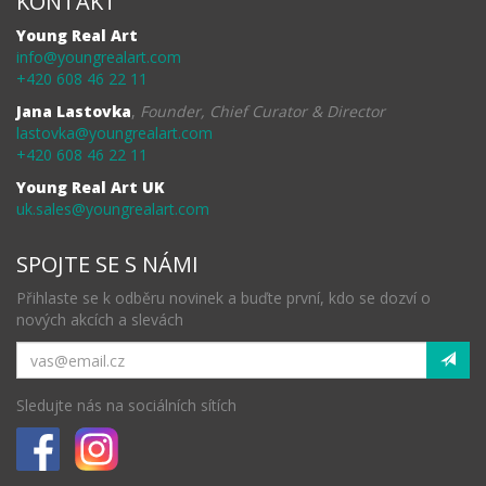
KONTAKT
Young Real Art
info@youngrealart.com
+420 608 46 22 11
Jana Lastovka
,
Founder, Chief Curator & Director
lastovka@youngrealart.com
+420 608 46 22 11
Young Real Art UK
uk.sales@youngrealart.com
SPOJTE SE S NÁMI
Přihlaste se k odběru novinek a buďte první, kdo se dozví o
nových akcích a slevách
Sledujte nás na sociálních sítích