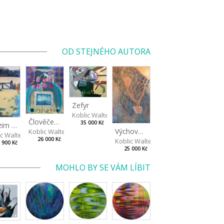
OD STEJNÉHO AUTORA
Zefyr
Koblic Walterová Martina
Člověče, nezlob se…
artina
35 000 Kč
Podzim v zahradě
Výchova k přírodě 2/2
Koblic Walterová Martina
ic Walterová Martina
26 000 Kč
Koblic Walterová Martina
 900 Kč
25 000 Kč
MOHLO BY SE VÁM LÍBIT