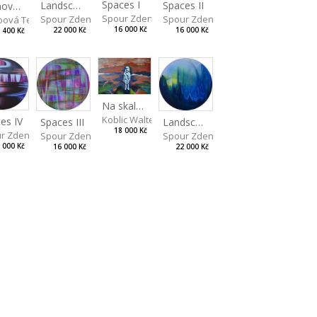
Spaces I
Spaces II
Landscape III
Faunova tlapka
Spour Zdeněk
Spour Zdeněk
Spour Zdeněk
bová Tereza
16 000 Kč
16 000 Kč
22 000 Kč
 400 Kč
Na skalách
Koblic Walterová Martina
es IV
Landscape II
Spaces III
18 000 Kč
r Zdeněk
Spour Zdeněk
Spour Zdeněk
 000 Kč
22 000 Kč
16 000 Kč