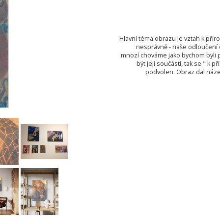
Hlavní téma obrazu je vztah k přír
nesprávně - naše odloučení o
mnozí chováme jako bychom byli pou
být její součástí, tak se " k
podvolen. Obraz dal název