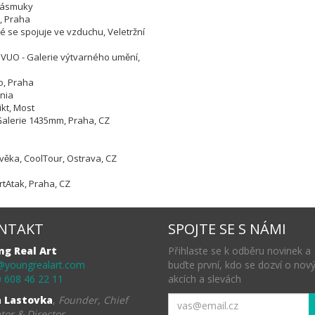
 Zásmuky
, Praha
 se spojuje ve vzduchu, Veletržní
 GVUO - Galerie výtvarného umění,
o, Praha
enia
kt, Most
v, Galerie 1435mm, Praha, CZ
ověka, CoolTour, Ostrava, CZ
ArtAtak, Praha, CZ
NTAKT
SPOJTE SE S NÁMI
ng Real Art
Přihlaste se k odběru novinek a
@youngrealart.com
buďte první, kdo se dozví o nov
 608 46 22 11
akcích a slevách
a Lastovka
,
Founder, Chief
tor & Director