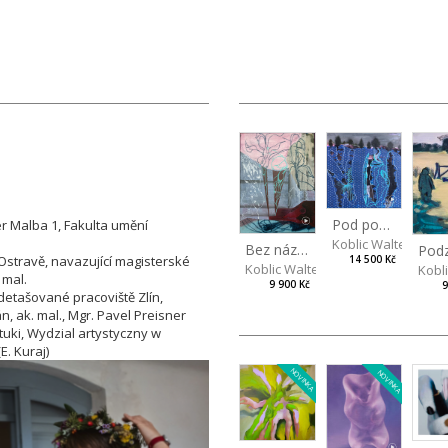
Pod povrchem
r Malba 1, Fakulta umění
Koblic Walterová M
Bez názvu
Ostravě, navazující magisterské
14 500 Kč
Koblic Walterová Martina
Kobl
 mal.
9 900 Kč
9
detašované pracoviště Zlín,
n, ak. mal., Mgr. Pavel Preisner
tuki, Wydzial artystyczny w
E. Kuraj)
NOVINKA
NOVINKA