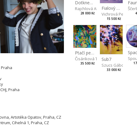
Dotkneš-li se na správném místě
Fialový medvídek
Rajchlová Alžběta
Ščer
28 000 Kč
4
Vichrová Petra
15 500 Kč
Spac
Ptačí perspektiva
Spou
Čisáriková Táňa
Sub7
17
35 500 Kč
Szucs Gábor
, Praha
33 000 Kč
v
ky
KCHJ, Praha
hovna, Artotéka Opatov, Praha, CZ
trum, Cihelná 1, Praha, CZ