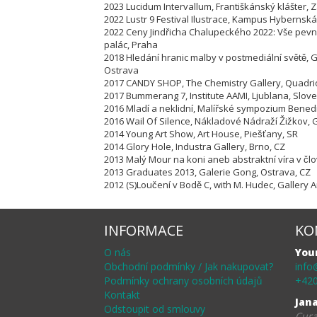
2023 Lucidum Intervallum, Františkánský klášter,
2022 Lustr 9 Festival Ilustrace, Kampus Hybernská
2022 Ceny Jindřicha Chalupeckého 2022: Vše pevné
palác, Praha
2018 Hledání hranic malby v postmediální světě,
Ostrava
2017 CANDY SHOP, The Chemistry Gallery, Quadri
2017 Bummerang 7, Institute AAMI, Ljublana, Slov
2016 Mladí a neklidní, Malířské sympozium Benedi
2016 Wail Of Silence, Nákladové Nádraží Žižko
2014 Young Art Show, Art House, Piešťany, SR
2014 Glory Hole, Industra Gallery, Brno, CZ
2013 Malý Mour na koni aneb abstraktní víra v čl
2013 Graduates 2013, Galerie Gong, Ostrava, CZ
2012 (S)Loučení v Bodě C, with M. Hudec, Gallery 
INFORMACE
KO
O nás
You
Obchodní podmínky / Jak nakupovat?
info
Podmínky ochrany osobních údajů
+420
Kontakt
Jan
Odstoupit od smlouvy
Cura