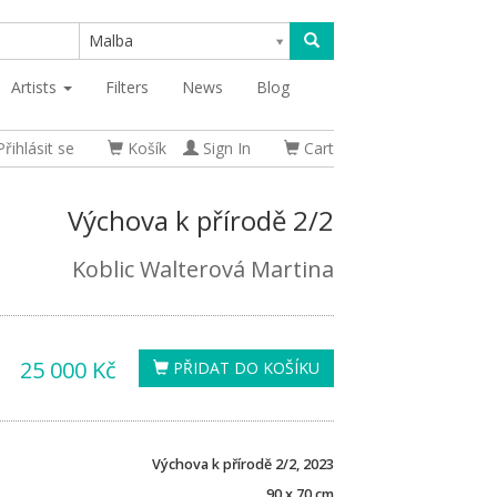
Malba
Artists
Filters
News
Blog
řihlásit se
Košík
Sign In
Cart
Výchova k přírodě 2/2
Koblic Walterová Martina
25 000 Kč
PŘIDAT DO KOŠÍKU
Výchova k přírodě 2/2, 2023
90 x 70 cm