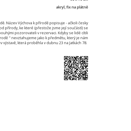
akryl, fix na plátně
odě. Název Výchova k přírodě popisuje - ačkoli česky
d přírody, ke které (přestože jsme její součástí) se
hými pozorovateli v rezervaci. Kdyby se lidé cítili
 přírodě " nevztahujeme jako k předmětu, který je nám
 výstavě, která proběhla v dubnu 23 na Jatkách 78.