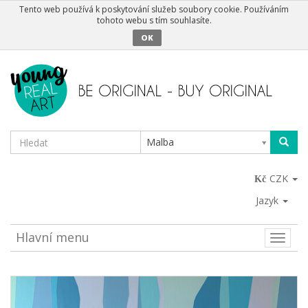
Tento web používá k poskytování služeb soubory cookie. Používáním
tohoto webu s tím souhlasíte.
OK
Malba
CZK
Jazyk
Hlavní menu
Toggle
naviga