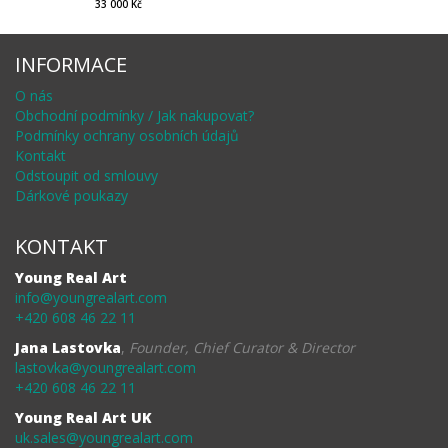
33 000 Kč
INFORMACE
O nás
Obchodní podmínky / Jak nakupovat?
Podmínky ochrany osobních údajů
Kontakt
Odstoupit od smlouvy
Dárkové poukazy
KONTAKT
Young Real Art
info@youngrealart.com
+420 608 46 22 11
Jana Lastovka
,
Founder, Chief Curator & Director
lastovka@youngrealart.com
+420 608 46 22 11
Young Real Art UK
uk.sales@youngrealart.com