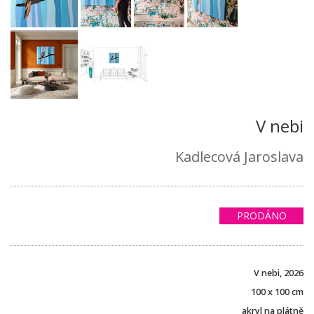
V nebi
Kadlecová Jaroslava
PRODÁNO
V nebi, 2026
100 x 100 cm
akryl na plátně