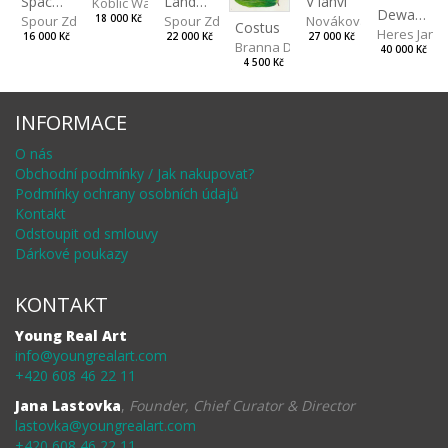
Landscape II
V lahvi
Spaces III
Koblic Walterová Martina
Dewa pagan
Spour Zdeněk
Nováková Blanka
18 000 Kč
Spour Zdeněk
Costus
Heres Jan
22 000 Kč
27 000 Kč
16 000 Kč
Branna Dorota
40 000 Kč
4 500 Kč
INFORMACE
O nás
Obchodní podmínky / Jak nakupovat?
Podmínky ochrany osobních údajů
Kontakt
Odstoupit od smlouvy
Dárkové poukazy
KONTAKT
Young Real Art
info@youngrealart.com
+420 608 46 22 11
Jana Lastovka
,
Founder, Chief Curator & Director
lastovka@youngrealart.com
+420 608 46 22 11