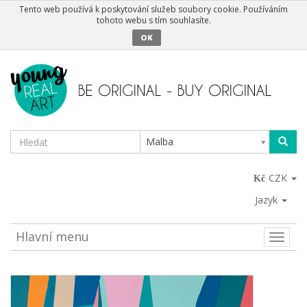
Tento web používá k poskytování služeb soubory cookie. Používáním
tohoto webu s tím souhlasíte.
OK
Malba
CZK
Jazyk
Hlavní menu
Toggle
naviga