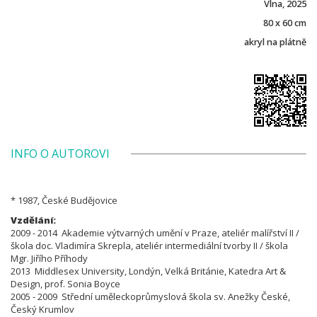
Vlna, 2025
80 x 60 cm
akryl na plátně
INFO O AUTOROVI
* 1987, České Budějovice
Vzdělání:
2009 - 2014 Akademie výtvarných umění v Praze, ateliér malířství II /
škola doc. Vladimíra Skrepla, ateliér intermediální tvorby II / škola
Mgr.
Jiřího Příhody
2013 Middlesex University, Londýn, Velká Británie, Katedra Art &
Design, prof. Sonia Boyce
2005 - 2009 Střední uměleckoprůmyslová škola sv. Anežky České,
Český Krumlov