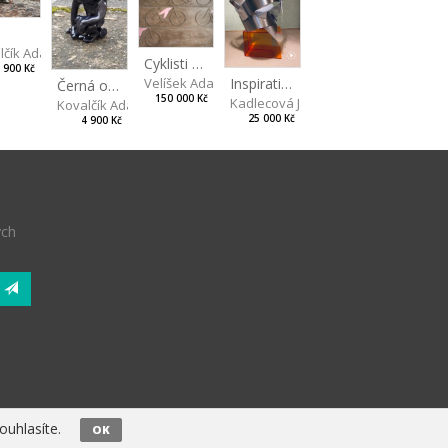
n
lčík Adam
Cyklisti Color
 900 Kč
Inspiration by Marqués de Riscal
Velíšek Adam
Černá opice
150 000 Kč
Kadlecová Jaroslava
Kovalčík Adam
25 000 Kč
4 900 Kč
ých
uhlasíte.
OK