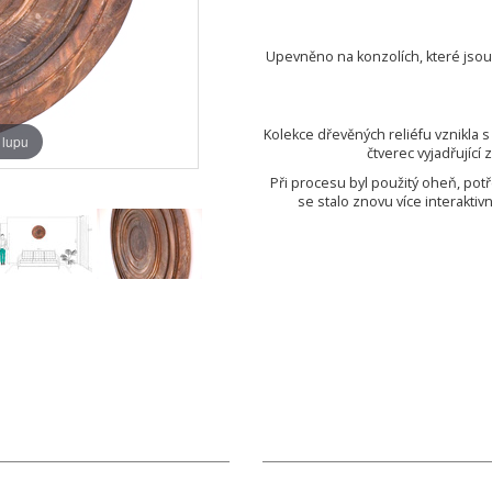
Upevněno na konzolích, které jsou 1
Kolekce dřevěných reliéfu vznikla 
 lupu
čtverec vyjadřujíc
Při procesu byl použitý oheň, potř
se stalo znovu více interaktivn