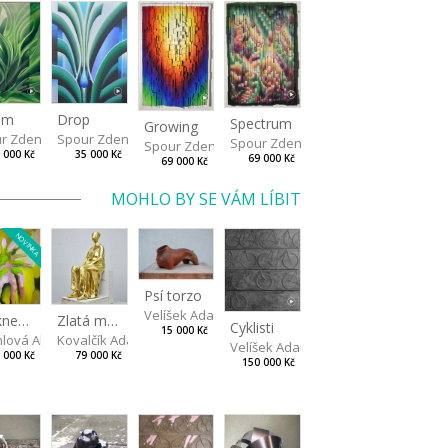
Drop
om
Spectrum
Growing
Spour Zdeněk
r Zdeněk
Spour Zdeněk
Spour Zdeněk
35 000 Kč
 000 Kč
69 000 Kč
69 000 Kč
MOHLO BY SE VÁM LÍBIT
NOVINKA
Psí torzo
Velíšek Adam
Dotkneš-li se na správném místě
Zlatá máma
Cyklisti
15 000 Kč
hlová Alžběta
Kovalčík Adam
Velíšek Adam
 000 Kč
79 000 Kč
150 000 Kč