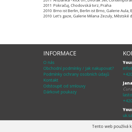
2011 Artbanka - Kick off, Dvorak Sec Contempora
2011 Pokračuj, Chodovská tvrz, Praha
2010 Brno ist Berlin, Berlin ist Brno, Galerie Aula,
2010 Let's gaze, Galerie Milana Zezuly,
Městské d
INFORMACE
KO
O nás
You
Obchodní podmínky / Jak nakupovat?
info
Podmínky ochrany osobních údajů
+420
Kontakt
Jan
Odstoupit od smlouvy
Cura
Dárkové poukazy
last
+420
You
uk.s
Tento web používá k 