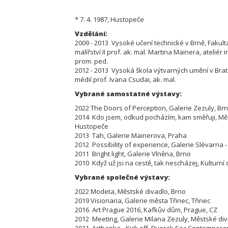
* 7. 4. 1987, Hustopeče
Vzdělání:
2009 - 2013 Vysoké učení technické v Brně,
Fakult
malířství II prof. ak. mal. Martina Mainera, ateliér 
prom. ped.
2012 - 2013 Vysoká škola výtvarných umění v Bratis
médií prof. Ivana Csudai, ak. mal.
Vybrané samostatné výstavy:
2022 The Doors of Perception, Galerie Zezuly, Br
2014 Kdo jsem, odkud pocházím, kam směřuji, M
Hustopeče
2013 Tah, Galerie Mainerova, Praha
2012 Possibility of experience, Galerie Slévarna 
2011 Bright light, Galerie Vlněna, Brno
2010 Když už jsi na cestě, tak nescházej, Kulturní
Vybrané společné výstavy:
2022 Modeta, Městské divadlo, Brno
2019 Visionaria, Galerie města Třinec, Třinec
2016 Art Prague 2016, Kafkův dům, Prague, CZ
2012 Meeting, Galerie Milana Zezuly, Městské di