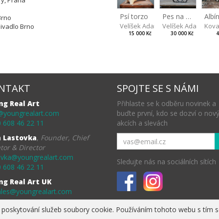
ry, Praha
Psí torzo
Albí
Pes na kolech
 Brno
Velíšek Adam
Kova
Velíšek Adam
ivadlo Brno
15 000 Kč
4
30 000 Kč
NTAKT
SPOJTE SE S NÁMI
ng Real Art
Přihlaste se k odběru novinek a
@youngrealart.com
buďte první, kdo se dozví o nov
 608 46 22 11
akcích a slevách
a Lastovka
,
Founder, Chief
tor & Director
ovka@youngrealart.com
Sledujte nás na sociálních sítích
 608 46 22 11
ng Real Art UK
ales@youngrealart.com
poskytování služeb soubory cookie. Používáním tohoto webu s tím so