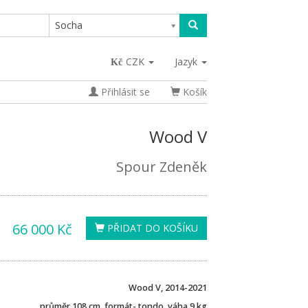
Socha
CZK
Jazyk
Přihlásit se
Košík
Wood V
Spour Zdeněk
66 000 Kč
PŘIDAT DO KOŠÍKU
Wood V, 2014-2021
průměr 108 cm, formát- tondo, váha 9 kg