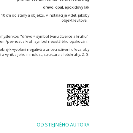
dřevo, opal, epoxidový lak
0 cm od stěny a objektu, v instalaci je vidět, jakoby
objekt levitoval.
s myšlenkou "dřevo = symbol tvaru čtverce a kruhu",
í zem/pevnost a kruh symbol neustálého opakování.
ebný k vyvolání negativů a znovu oživení dřeva, aby
í a vynikla jeho minulost, struktura a letokruhy. Z. S.
OD STEJNÉHO AUTORA