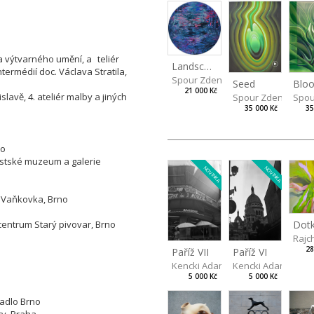
a výtvarného umění, a
teliér
Landscape
intermédií doc. Václava Stratila,
Spour Zdeněk
Seed
Blo
21 000 Kč
lavě, 4. ateliér malby a jiných
Spour Zdeněk
Spou
35 000 Kč
35
no
ěstské muzeum a galerie
NOVINKA
NOVINKA
- Vaňkovka, Brno
 centrum Starý pivovar, Brno
Rajc
28
Paříž VII
Paříž VI
Kencki Adam
Kencki Adam
5 000 Kč
5 000 Kč
vadlo Brno