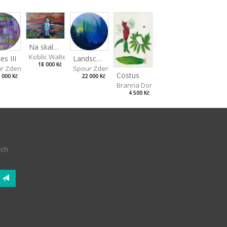
Na skalách
Koblic Walterová Martina
Landscape II
es III
18 000 Kč
Spour Zdeněk
r Zdeněk
Costus
22 000 Kč
 000 Kč
Branna Dorota
4 500 Kč
ých