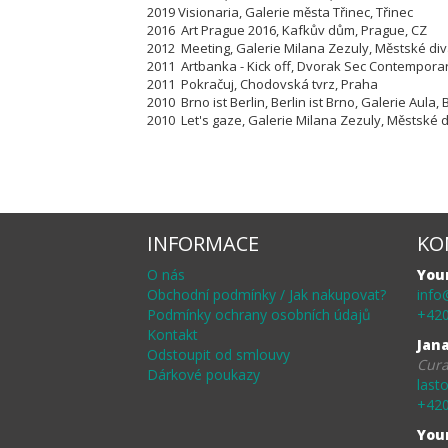
2019 Visionaria, Galerie města Třinec, Třinec
2016 Art Prague 2016, Kafkův dům, Prague, CZ
2012 Meeting, Galerie Milana Zezuly, Městské di
2011 Artbanka - Kick off, Dvorak Sec Contempora
2011 Pokračuj, Chodovská tvrz, Praha
2010 Brno ist Berlin, Berlin ist Brno, Galerie Aula,
2010 Let's gaze, Galerie Milana Zezuly,
Městské d
INFORMACE
KO
O nás
You
Obchodní podmínky / Jak nakupovat?
info
Podmínky ochrany osobních údajů
+420
Kontakt
Jan
Odstoupit od smlouvy
Cura
Dárkové poukazy
last
+420
You