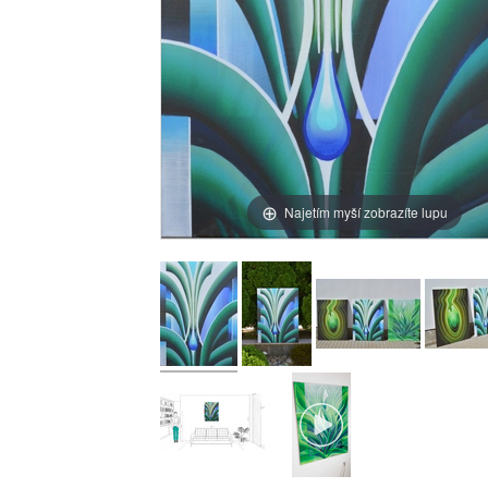
Najetím myší zobrazíte lupu