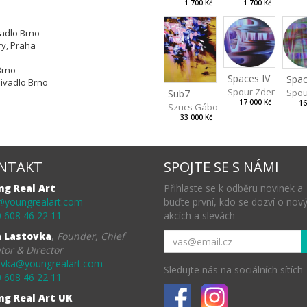
1 700 Kč
1 700 Kč
vadlo Brno
ry, Praha
 Brno
Spaces IV
Spac
ivadlo Brno
Spour Zdeněk
Spou
Sub7
17 000 Kč
16
Szucs Gábor
33 000 Kč
NTAKT
SPOJTE SE S NÁMI
ng Real Art
Přihlaste se k odběru novinek a
@youngrealart.com
buďte první, kdo se dozví o nov
 608 46 22 11
akcích a slevách
a Lastovka
,
Founder, Chief
tor & Director
ovka@youngrealart.com
Sledujte nás na sociálních sítích
 608 46 22 11
ng Real Art UK