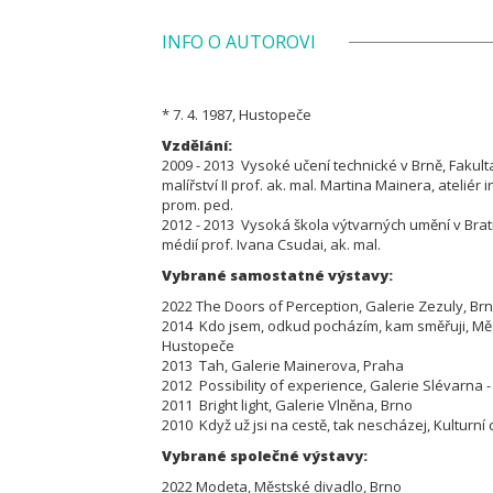
INFO O AUTOROVI
* 7. 4. 1987, Hustopeče
Vzdělání:
2009 - 2013 Vysoké učení technické v Brně,
Fakult
malířství II prof. ak. mal. Martina Mainera, ateliér 
prom. ped.
2012 - 2013 Vysoká škola výtvarných umění v Bratis
médií prof. Ivana Csudai, ak. mal.
Vybrané samostatné výstavy:
2022 The Doors of Perception, Galerie Zezuly, Br
2014 Kdo jsem, odkud pocházím, kam směřuji, M
Hustopeče
2013 Tah, Galerie Mainerova, Praha
2012 Possibility of experience, Galerie Slévarna 
2011 Bright light, Galerie Vlněna, Brno
2010 Když už jsi na cestě, tak nescházej, Kulturní
Vybrané společné výstavy:
2022 Modeta, Městské divadlo, Brno