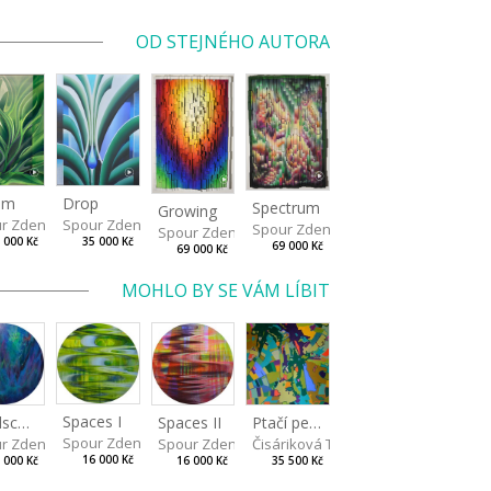
OD STEJNÉHO AUTORA
Drop
om
Spectrum
Growing
Spour Zdeněk
r Zdeněk
Spour Zdeněk
Spour Zdeněk
35 000 Kč
 000 Kč
69 000 Kč
69 000 Kč
MOHLO BY SE VÁM LÍBIT
Spaces I
Spaces II
Ptačí perspektiva
Landscape III
Spour Zdeněk
Spour Zdeněk
Čisáriková Táňa
r Zdeněk
16 000 Kč
16 000 Kč
35 500 Kč
 000 Kč