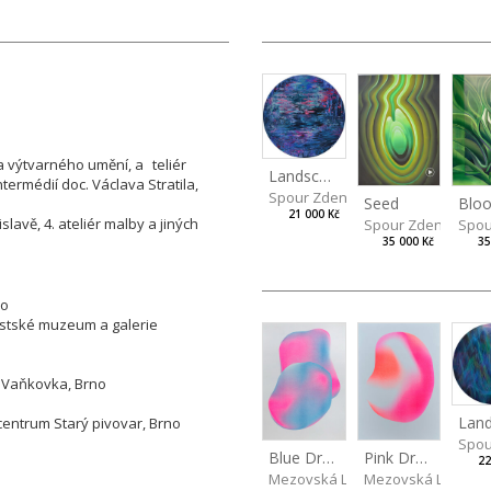
a výtvarného umění, a
teliér
Landscape
intermédií doc. Václava Stratila,
Spour Zdeněk
Seed
Blo
21 000 Kč
lavě, 4. ateliér malby a jiných
Spour Zdeněk
Spou
35 000 Kč
35
no
ěstské muzeum a galerie
- Vaňkovka, Brno
 centrum Starý pivovar, Brno
Spou
Blue Drops
Pink Drop II
22
Mezovská Livia
Mezovská Livia