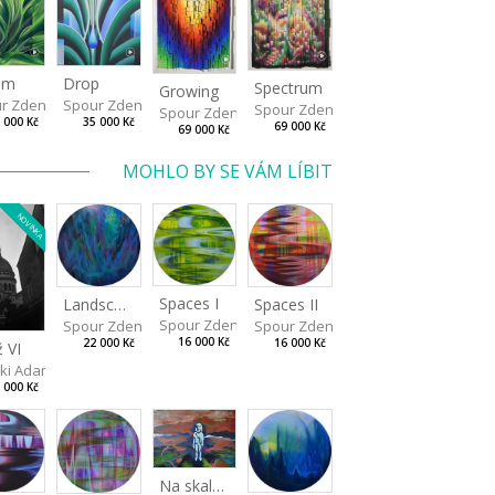
Drop
om
Spectrum
Growing
Spour Zdeněk
r Zdeněk
Spour Zdeněk
Spour Zdeněk
35 000 Kč
 000 Kč
69 000 Kč
69 000 Kč
MOHLO BY SE VÁM LÍBIT
NOVINKA
Spaces I
Spaces II
Landscape III
Spour Zdeněk
Spour Zdeněk
Spour Zdeněk
16 000 Kč
16 000 Kč
22 000 Kč
ž VI
a
ki Adam
 000 Kč
Na skalách