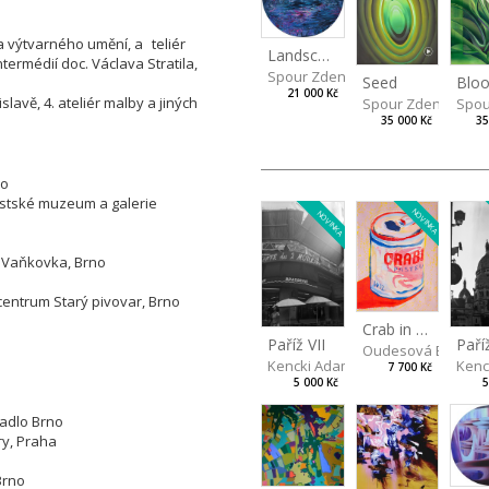
a výtvarného umění, a
teliér
Landscape
intermédií doc. Václava Stratila,
Spour Zdeněk
Seed
Blo
21 000 Kč
lavě, 4. ateliér malby a jiných
Spour Zdeněk
Spou
35 000 Kč
35
no
ěstské muzeum a galerie
NOVINKA
NOVINKA
- Vaňkovka, Brno
 centrum Starý pivovar, Brno
Crab in a Can
Paříž VII
Paří
Oudesová Barbor
Kencki Adam
Kenc
7 700 Kč
5 000 Kč
5
vadlo Brno
ry, Praha
 Brno