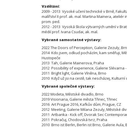
Vzdělání:
2009 - 2013 Vysoké učení technické v Brně,
Fakult
malířství II prof. ak. mal. Martina Mainera, ateliér 
prom. ped.
2012 - 2013 Vysoká škola výtvarných umění v Bratis
médií prof. Ivana Csudai, ak. mal.
Vybrané samostatné výstavy:
2022 The Doors of Perception, Galerie Zezuly, Br
2014 Kdo jsem, odkud pocházím, kam směřuji, M
Hustopeče
2013 Tah, Galerie Mainerova, Praha
2012 Possibility of experience, Galerie Slévarna 
2011 Bright light, Galerie Vlněna, Brno
2010 Když už jsi na cestě, tak nescházej, Kulturní
Vybrané společné výstavy:
2022 Modeta, Městské divadlo, Brno
2019 Visionaria, Galerie města Třinec, Třinec
2016 Art Prague 2016, Kafkův dům, Prague, CZ
2012 Meeting, Galerie Milana Zezuly, Městské di
2011 Artbanka - Kick off, Dvorak Sec Contempora
2011 Pokračuj, Chodovská tvrz, Praha
2010 Brno ist Berlin, Berlin ist Brno, Galerie Aula,