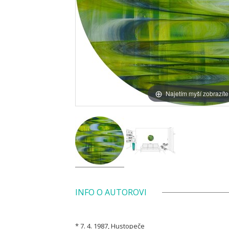
Najetím myší zobrazíte
INFO O AUTOROVI
* 7. 4. 1987, Hustopeče