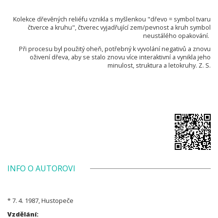
Kolekce dřevěných reliéfu vznikla s myšlenkou "dřevo = symbol tvaru
čtverce a kruhu", čtverec vyjadřující zem/pevnost a kruh symbol
neustálého opakování.
Při procesu byl použitý oheň, potřebný k vyvolání negativů a znovu
oživení dřeva, aby se stalo znovu více interaktivní a vynikla jeho
minulost, struktura a letokruhy. Z. S.
INFO O AUTOROVI
* 7. 4. 1987, Hustopeče
Vzdělání: