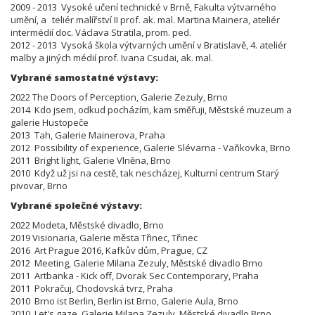
2009 - 2013 Vysoké učení technické v Brně,
Fakulta výtvarného
umění, a
teliér malířství II prof. ak. mal. Martina Mainera, ateliér
intermédií doc. Václava Stratila, prom. ped.
2012 - 2013 Vysoká škola výtvarných umění v Bratislavě, 4. ateliér
malby a jiných médií prof. Ivana Csudai, ak. mal.
Vybrané samostatné výstavy:
2022 The Doors of Perception, Galerie Zezuly, Brno
2014 Kdo jsem, odkud pocházím, kam směřuji, Městské muzeum a
galerie Hustopeče
2013 Tah, Galerie Mainerova, Praha
2012 Possibility of experience, Galerie Slévarna - Vaňkovka, Brno
2011 Bright light, Galerie Vlněna, Brno
2010 Když už jsi na cestě, tak nescházej, Kulturní centrum Starý
pivovar, Brno
Vybrané společné výstavy:
2022 Modeta, Městské divadlo, Brno
2019 Visionaria, Galerie města Třinec, Třinec
2016 Art Prague 2016, Kafkův dům, Prague, CZ
2012 Meeting, Galerie Milana Zezuly, Městské divadlo Brno
2011 Artbanka - Kick off, Dvorak Sec Contemporary, Praha
2011 Pokračuj, Chodovská tvrz, Praha
2010 Brno ist Berlin, Berlin ist Brno, Galerie Aula, Brno
2010 Let's gaze, Galerie Milana Zezuly,
Městské divadlo Brno