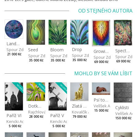
OD STEJNÉHO AUTORA
Landscape
Drop
Seed
Bloom
Spour Zdeněk
Spectrum
Growing
21 000 Kč
Spour Zdeněk
Spour Zdeněk
Spour Zdeněk
Spour Zde
Spour Zdeněk
35 000 Kč
35 000 Kč
35 000 Kč
69 000 Kč
69 000 Kč
MOHLO BY SE VÁM LÍBIT
NOVINKA
NOVINKA
NOVINKA
Psí torzo
Dotkneš-li se na správném místě
Zlatá máma
Velíšek Adam
Cyklisti
15 000 Kč
Rajchlová Alžběta
Kovalčík Adam
Velíšek Ad
Paříž V
Paříž VI
28 000 Kč
79 000 Kč
150 000 Kč
Kencki Adam
Kencki Adam
5 000 Kč
5 000 Kč