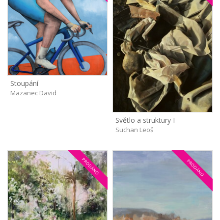
Stoupání
Mazanec David
Světlo a struktury I
Suchan Leoš
PRODÁNO
PRODÁNO