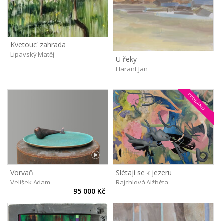
Kvetoucí zahrada
Lipavský Matěj
U řeky
Harant Jan
PRODÁNO
Vorvaň
Slétají se k jezeru
Velíšek Adam
Rajchlová Alžběta
95 000 Kč