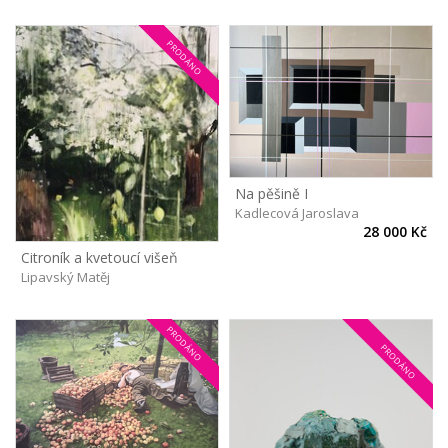
PRODÁNO
Na pěšině I
Kadlecová Jaroslava
28 000 Kč
Citroník a kvetoucí višeň
Lipavský Matěj
PRODÁNO
PRODÁNO