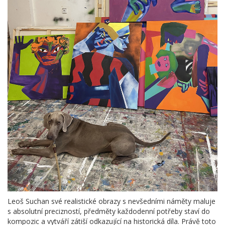
Leoš Suchan své realistické obrazy s nevšedními náměty maluje
s absolutní precizností, předměty každodenní potřeby staví do
kompozic a vytváří zátiší odkazující na historická díla. Právě toto