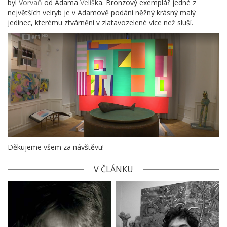
byl
Vorvaň
od Adama
Velíš
ka. Bronzový exemplář jedné z
největších velryb je v Adamově podání něžný krásný malý
jedinec, kterému ztvárnění v zlatavozelené více než sluší.
Děkujeme všem za návštěvu!
V ČLÁNKU