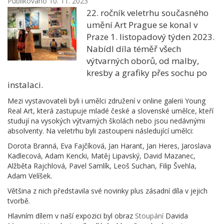
Publikováno 10. 11. 2023
22. ročník veletrhu současného
umění Art Prague se konal v
Praze 1. listopadový týden 2023.
Nabídl díla téměř všech
výtvarných oborů, od malby,
kresby a grafiky přes sochu po
instalaci.
Mezi vystavovateli byli i umělci združení v online galerii Young
Real Art, která zastupuje mladé české a slovenské umělce, kteří
studují na vysokých výtvarných školách nebo jsou nedávnými
absolventy. Na veletrhu byli zastoupeni následující umělci:
Dorota Branná, Eva Fajčíková, Jan Harant, Jan Heres, Jaroslava
Kadlecová, Adam Kencki, Matěj Lipavský, David Mazanec,
Alžběta Rajchlová, Pavel Samlík, Leoš Suchan, Filip Švehla,
Adam Velíšek.
Většina z nich představila své novinky plus zásadní díla v jejich
tvorbě.
Hlavním dílem v naší expozici byl obraz
Stoupání
Davida