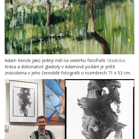
Adam Kencki jako jediný měl na veletrhu fotofrafii:
Gladiolus
.
Krása a dokonalost gladioly v Adamově podání je ještě
znásobena v jeho černobílé fotografii o rozměrech 71 x 53 cm.