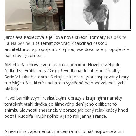
Jaroslava Kadlecová a její dva nové střední formáty
Na pěšině
I
a
Na pěšině II
se tématicky vrací k fascinaci českou
architekturou v propojení s krajinou, vše dokonale propojené v
pastelové geometrii.
Alžběta Rajchlová svou fascinaci přírodou Nového Zélandu
(odkud se vrátila ze stáže), převedla na dechberoucí malby.
Série
V hlubině
a obraz
Slétají se k jezeru
jsou inspirovány tvary
mořských řas, které nacházela vyvržené na novozélandských
plážích.
Pavel Samlík svými realistickými obrazy s krajinnými náměty
tentokrát vtáhl diváka do filmového dění jeho oblíbeného
snímku Slavnosti sněženek. V obraze
Jablečný relax
každý hned
pozná Rudolfa Hrušínského v jeho roli Jarina France.
A nesmíme zapomenout na centrální dílo naší expozice a tím