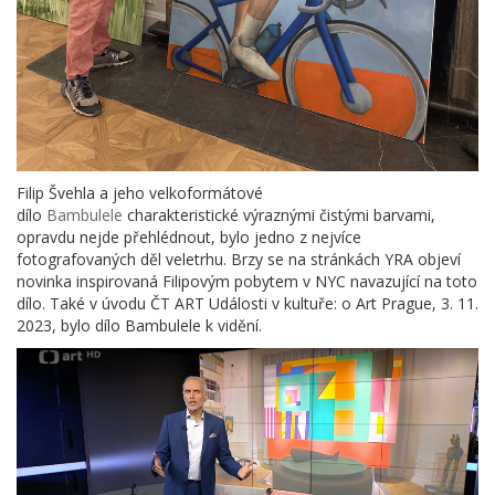
Filip Švehla a jeho velkoformátové
dílo
Bambulele
charakteristické výraznými čistými barvami,
opravdu nejde přehlédnout, bylo jedno z nejvíce
fotografovaných děl veletrhu. Brzy se na stránkách YRA objeví
novinka inspirovaná Filipovým pobytem v NYC navazující na toto
dílo. Také v úvodu ČT ART Události v kultuře: o Art Prague, 3. 11.
2023, bylo dílo Bambulele k vidění.