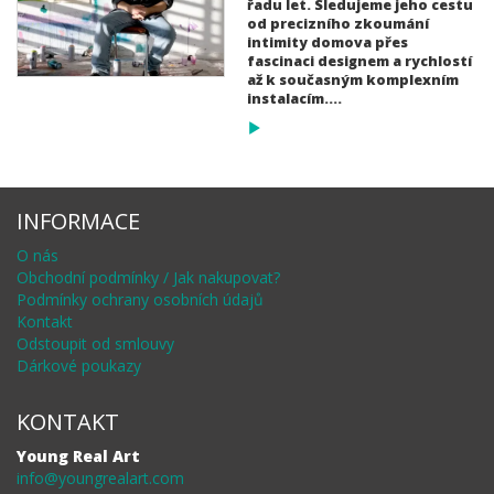
řadu let. Sledujeme jeho cestu
od precizního zkoumání
intimity domova přes
fascinaci designem a rychlostí
až k současným komplexním
instalacím....
INFORMACE
O nás
Obchodní podmínky / Jak nakupovat?
Podmínky ochrany osobních údajů
Kontakt
Odstoupit od smlouvy
Dárkové poukazy
KONTAKT
Young Real Art
info@youngrealart.com