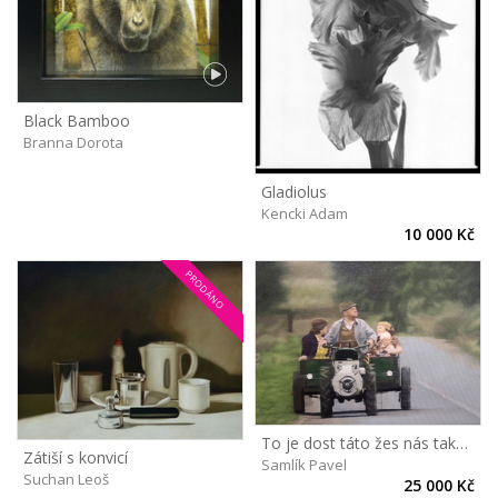
Black Bamboo
Branna Dorota
Gladiolus
Kencki Adam
10 000 Kč
PRODÁNO
To je dost táto žes nás taky vyvez
Zátiší s konvicí
Samlík Pavel
Suchan Leoš
25 000 Kč