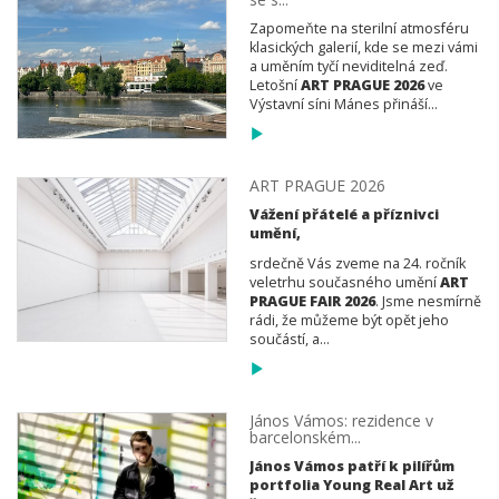
Zapomeňte na sterilní atmosféru
klasických galerií, kde se mezi vámi
a uměním tyčí neviditelná zeď.
Letošní
ART PRAGUE 2026
ve
Výstavní síni Mánes přináší...
ART PRAGUE 2026
Vážení přátelé a příznivci
umění,
srdečně Vás zveme na 24. ročník
veletrhu současného umění
ART
PRAGUE FAIR 2026
. Jsme nesmírně
rádi, že můžeme být opět jeho
součástí, a...
János Vámos: rezidence v
barcelonském...
János Vámos patří k pilířům
portfolia Young Real Art už