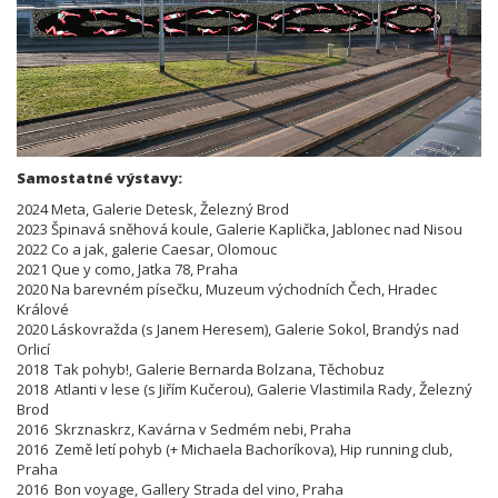
Samostatné výstavy:
2024 Meta, Galerie Detesk, Železný Brod
2023 Špinavá sněhová koule, Galerie Kaplička, Jablonec nad Nisou
2022 Co a jak, galerie Caesar, Olomouc
2021 Que y como, Jatka 78, Praha
2020 Na barevném písečku, Muzeum východních Čech, Hradec
Králové
2020 Láskovražda (s Janem Heresem), Galerie Sokol, Brandýs nad
Orlicí
2018 Tak pohyb!, Galerie Bernarda Bolzana, Těchobuz
2018 Atlanti v lese (s Jiřím Kučerou), Galerie Vlastimila Rady, Železný
Brod
2016 Skrznaskrz, Kavárna v Sedmém nebi, Praha
2016 Země letí pohyb (+ Michaela Bachoríkova), Hip running club,
Praha
2016 Bon voyage, Gallery Strada del vino, Praha