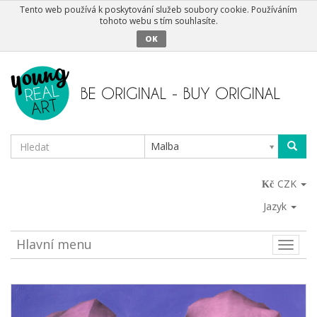
Tento web používá k poskytování služeb soubory cookie. Používáním
tohoto webu s tím souhlasíte.
OK
Malba
CZK
Jazyk
Hlavní menu
Toggle
naviga