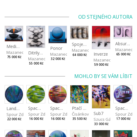
OD STEJNÉHO AUTORA
Absurdní
Spojené nádoby
Mediolyth
Ponor
Mazanec D
Mazanec David
Mazanec David
Ditrilyth
Inverze
Mazanec David
65 000 Kč
64 000 Kč
75 000 Kč
Mazanec David
32 000 Kč
Mazanec David
55 000 Kč
59 000 Kč
MOHLO BY SE VÁM LÍBIT
Spaces I
Spaces IV
Spaces II
Ptačí perspektiva
Landscape III
Sub7
Spour Zdeněk
Spour Zde
Spour Zdeněk
Čisáriková Táňa
Spour Zdeněk
Szucs Gábor
16 000 Kč
17 000 Kč
16 000 Kč
35 500 Kč
22 000 Kč
33 000 Kč