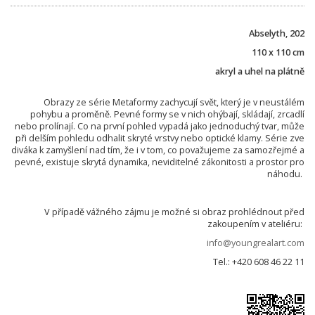
Abselyth, 202
110 x 110 cm
akryl a uhel na plátně
Obrazy ze série Metaformy zachycují svět, který je v neustálém
pohybu a proměně. Pevné formy se v nich ohýbají, skládají, zrcadlí
nebo prolínají. Co na první pohled vypadá jako jednoduchý tvar, může
při delším pohledu odhalit skryté vrstvy nebo optické klamy. Série zve
diváka k zamyšlení nad tím, že i v tom, co považujeme za samozřejmé a
pevné, existuje skrytá dynamika, neviditelné zákonitosti a prostor pro
náhodu.
V případě vážného zájmu je možné si obraz prohlédnout před
zakoupením v ateliéru:
info@youngrealart.com
Tel.: +420 608 46 22 11