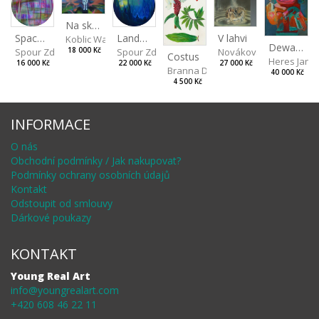
Na skalách
Landscape II
V lahvi
Spaces III
Koblic Walterová Martina
Dewa pagan
Spour Zdeněk
Nováková Blanka
18 000 Kč
Spour Zdeněk
Costus
Heres Jan
22 000 Kč
27 000 Kč
16 000 Kč
Branna Dorota
40 000 Kč
4 500 Kč
INFORMACE
O nás
Obchodní podmínky / Jak nakupovat?
Podmínky ochrany osobních údajů
Kontakt
Odstoupit od smlouvy
Dárkové poukazy
KONTAKT
Young Real Art
info@youngrealart.com
+420 608 46 22 11