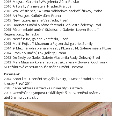
2016 Miejsce, Galeria BWA, Jelenia Góra, Polsko
2016 Art walk, Vila mysterií, Hradec Králové
2016 Wail of silence, 1435mm Nákladové nádraží Žižkov, Praha
2016 Art Prague, Kafkův dům, Praha
2015 New future, galerie Vestředu, Plzeň
2015 Hodnota umění, v rámci festivalu Seš-lost?, Železný Brod
2015 Fórum mladé umění, Städtische Galerie “Leerer Beutel”,
Regensburg, Německo
2015 New future, galerie Vestředu, Plzeň
2015 Malíři Pojizeří, Muzeum a Pojizerská galerie, Semily
2014 9. Mezinárodní bienále kresby Plzeň 2014, Galerie města Plzně
2014 Erotika v umění, Fox gallery, Praha
2013 Do školy po škole, Galerie Vlastimila Rady, Železný Brod
2013 Malý Maur na koni aneb abstraktní víra v člověka, CoolTour -
Multižánrové centrum současného umění, Ostrava
Ocenění:
2014 Short list - Ocenění nejvyšší kvality, 9. Mezinárodní bienále
kresby Plzeň 2014
2010 Cena rektora Ostravské univerzity v Ostravě
2007 Ocenění na
Symposiu sklářských škol:
'
Oceněná práce v
ateliéru malby na sklo'