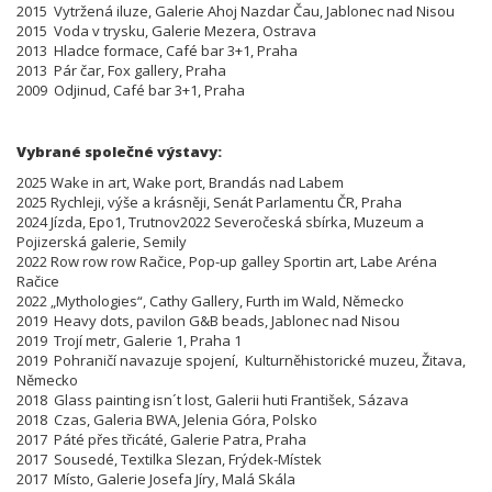
2015 Vytržená iluze, Galerie Ahoj Nazdar Čau, Jablonec nad Nisou
2015 Voda v trysku, Galerie Mezera, Ostrava
2013 Hladce formace, Café bar 3+1, Praha
2013 Pár čar, Fox gallery, Praha
2009 Odjinud, Café bar 3+1, Praha
Vybrané společné výstavy:
2025 Wake in art, Wake port, Brandás nad Labem
2025 Rychleji, výše a krásněji, Senát Parlamentu ČR, Praha
2024 Jízda, Epo1, Trutnov2022 Severočeská sbírka, Muzeum a
Pojizerská galerie, Semily
2022 Row row row Račice, Pop-up galley Sportin art, Labe Aréna
Račice
2022 „Mythologies“, Cathy Gallery, Furth im Wald, Německo
2019 Heavy dots, pavilon G&B beads, Jablonec nad Nisou
2019 Trojí metr, Galerie 1, Praha 1
2019 Pohraničí navazuje spojení, Kulturněhistorické muzeu, Žitava,
Německo
2018 Glass painting isn´t lost, Galerii huti František, Sázava
2018 Czas, Galeria BWA, Jelenia Góra, Polsko
2017 Páté přes třicáté, Galerie Patra, Praha
2017 Sousedé, Textilka Slezan, Frýdek-Místek
2017 Místo, Galerie Josefa Jíry, Malá Skála