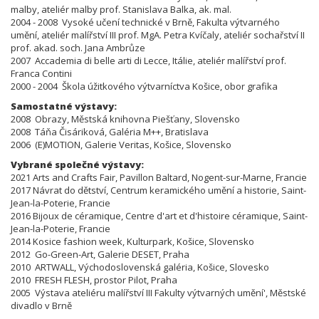
malby, ateliér malby prof. Stanislava Balka, ak. mal.
2004 - 2008 Vysoké učení technické v Brně, Fakulta výtvarného
umění, ateliér malířství III prof. MgA. Petra Kvíčaly, ateliér sochařství II
prof. akad. soch. Jana Ambrůze
2007 Accademia di belle arti di Lecce, Itálie, ateliér malířství
prof.
Franca Contini
2000 - 2004 Škola úžitkového výtvarníctva Košice, obor grafika
Samostatné výstavy:
2008 Obrazy, Městská knihovna Piešťany, Slovensko
2008 Táňa Čisáriková, Galéria M++, Bratislava
2006 (E)MOTION, Galerie Veritas, Košice, Slovensko
Vybrané společné výstavy:
2021 Arts and Crafts Fair, Pavillon Baltard, Nogent-sur-Marne, Francie
2017 Návrat do dětství, Centrum keramického umění a historie, Saint-
Jean-la-Poterie, Francie
2016 Bijoux de céramique, Centre d'art et d'histoire céramique, Saint-
Jean-la-Poterie, Francie
2014 Kosice fashion week, Kulturpark, Košice, Slovensko
2012 Go-Green-Art, Galerie DESET, Praha
2010 ARTWALL, Východoslovenská galéria, Košice, Slovesko
2010 FRESH FLESH, prostor Pilot, Praha
2005 Výstava ateliéru malířství III Fakulty výtvarných umění', Městské
divadlo v Brně