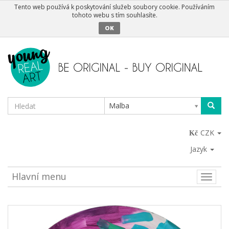
Tento web používá k poskytování služeb soubory cookie. Používáním
tohoto webu s tím souhlasíte.
OK
Malba
CZK
Jazyk
Hlavní menu
Toggle
naviga