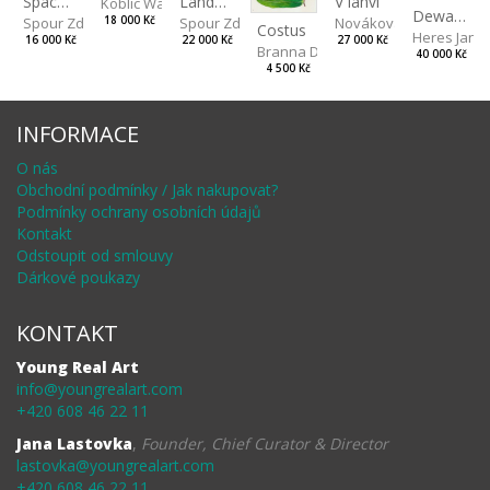
Landscape II
V lahvi
Spaces III
Koblic Walterová Martina
Dewa pagan
Spour Zdeněk
Nováková Blanka
18 000 Kč
Spour Zdeněk
Costus
Heres Jan
22 000 Kč
27 000 Kč
16 000 Kč
Branna Dorota
40 000 Kč
4 500 Kč
INFORMACE
O nás
Obchodní podmínky / Jak nakupovat?
Podmínky ochrany osobních údajů
Kontakt
Odstoupit od smlouvy
Dárkové poukazy
KONTAKT
Young Real Art
info@youngrealart.com
+420 608 46 22 11
Jana Lastovka
,
Founder, Chief Curator & Director
lastovka@youngrealart.com
+420 608 46 22 11