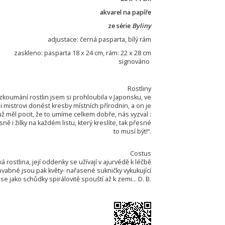
akvarel na papíře
ze série
Byliny
adjustace: černá pasparta, bílý rám
zaskleno: pasparta 18 x 24 cm, rám: 22 x 28 cm
signováno
Rostliny
 zkoumání rostlin jsem si prohloubila v Japonsku, ve
 mistrovi donést kresby místních přírodnin, a on je
už měl pocit, že to umíme celkem dobře, nás vyzval :
ě i žilky na každém listu, který kreslíte, tak přesné
to musí být!“.
Costus
 rostlina, její oddenky se užívají v ajurvédě k léčbě
abné jsou pak květy- nařasené sukničky vykukující
se jako schůdky spirálovitě spouští až k zemi... D. B.