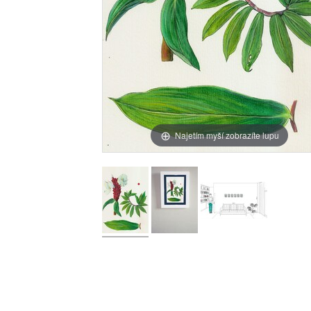
Najetím myší zobrazíte lupu