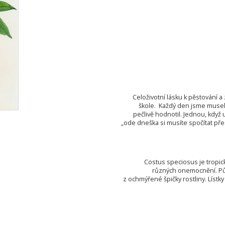
Celoživotní lásku k pěstování a
škole. Každý den jsme museli
pečlivě hodnotil. Jednou, když 
„ode dneška si musíte spočítat přesn
Costus speciosus je tropická
různých onemocnění. Pův
z ochmýřené špičky rostliny. Lístky 