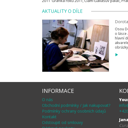
2011 Grafika roku 2011, Clam-Gallasův palác, Pr
AKTUALITY O DÍLE
Dorota
Osou Do
o lásce 
hlavní d
akvarele
obrázky l
INFORMACE
KO
O nás
You
Obchodní podmínky / Jak nakupovat?
info
Podmínky ochrany osobních údajů
+420
Kontakt
Jan
Odstoupit od smlouvy
Cura