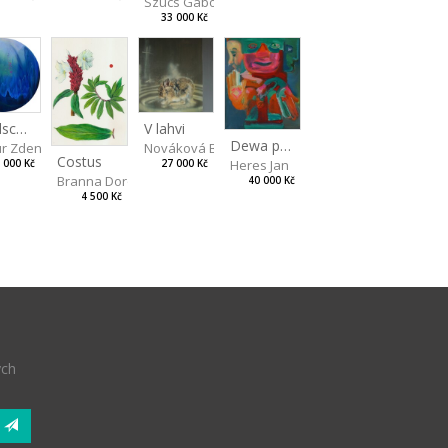
Szucs Gábor
33 000 Kč
artina
Landscape II
V lahvi
Dewa pagan
r Zdeněk
Nováková Blanka
Costus
Heres Jan
 000 Kč
27 000 Kč
Branna Dorota
40 000 Kč
4 500 Kč
ých