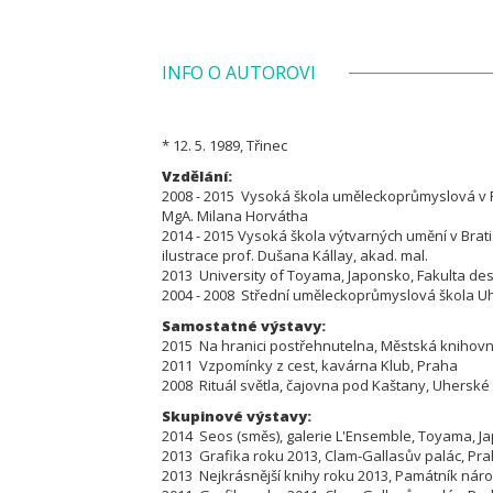
INFO O AUTOROVI
* 12. 5. 1989, Třinec
Vzdělání:
2008 - 2015 Vysoká škola uměleckoprůmyslová v Pra
MgA. Milana Horvátha
2014 - 2015 Vysoká škola výtvarných umění v Bratis
ilustrace prof. Dušana Kállay, akad. mal.
2013 University of Toyama, Japonsko, Fakulta de
2004 - 2008 Střední uměleckoprůmyslová škola U
Samostatné výstavy:
2015 Na hranici postřehnutelna, Městská knihov
2011 Vzpomínky z cest, kavárna Klub, Praha
2008 Rituál světla, čajovna pod Kaštany, Uherské
Skupinové výstavy:
2014 Seos (směs), galerie L'Ensemble, Toyama, J
2013 Grafika roku 2013, Clam-Gallasův palác, Pr
2013 Nejkrásnější knihy roku 2013, Památník náro