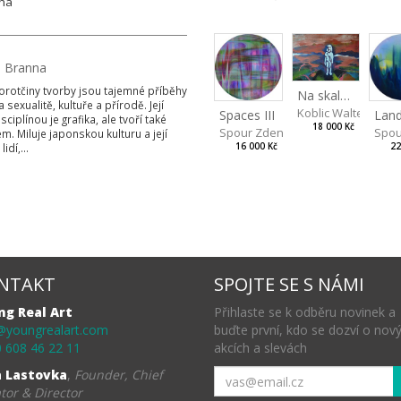
aha
 Branna
rotčiny tvorby jsou tajemné příběhy
Na skalách
a sexualitě, kultuře a přírodě. Její
Koblic Walterová M
Spaces III
isciplínou je grafika, ale tvoří také
18 000 Kč
Spou
Spour Zdeněk
m. Miluje japonskou kulturu a její
idí,...
22
16 000 Kč
NTAKT
SPOJTE SE S NÁMI
ng Real Art
Přihlaste se k odběru novinek a
@youngrealart.com
buďte první, kdo se dozví o nov
 608 46 22 11
akcích a slevách
a Lastovka
,
Founder, Chief
tor & Director