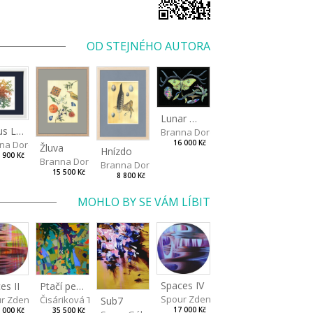
OD STEJNÉHO AUTORA
Lunar Moth
Nexus Leporum
Branna Dorota
na Dorota
16 000 Kč
Žluva
Hnízdo
 900 Kč
Branna Dorota
Branna Dorota
15 500 Kč
8 800 Kč
MOHLO BY SE VÁM LÍBIT
Spaces IV
es II
Ptačí perspektiva
Spour Zdeněk
r Zdeněk
Čisáriková Táňa
Sub7
17 000 Kč
 000 Kč
35 500 Kč