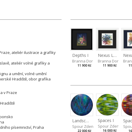
ze, ateliér ilustrace a grafiky
Depths I
Nexus Leporum II
Branna Dorota
Branna Dorota
Bran
lavě, ateliér volné grafiky a
11 900 Kč
11 900 Kč
11
signu a umění, volné umění
hersk
é
Hradiště, obor grafika
na v Praze
 Hradiště
aponsko
Spaces I
Spac
Landscape III
aha
Spour Zdeněk
Spou
Spour Zdeněk
dního písemnictví, Praha
16 000 Kč
16
22 000 Kč