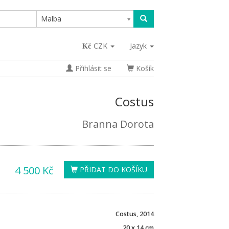
Malba
CZK
Jazyk
Přihlásit se
Košík
Costus
Branna Dorota
4 500 Kč
PŘIDAT DO KOŠÍKU
Costus, 2014
20 x 14 cm