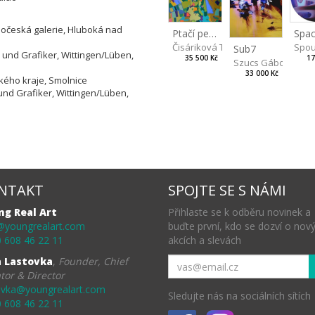
hočeská galerie, Hluboká nad
Spac
Ptačí perspektiva
Spou
Čisáriková Táňa
Sub7
 und Grafiker, Wittingen/Lüben,
17
35 500 Kč
Szucs Gábor
33 000 Kč
kého kraje, Smolnice
und Grafiker, Wittingen/Lüben,
NTAKT
SPOJTE SE S NÁMI
ng Real Art
Přihlaste se k odběru novinek a
@youngrealart.com
buďte první, kdo se dozví o nov
 608 46 22 11
akcích a slevách
a Lastovka
,
Founder, Chief
tor & Director
ovka@youngrealart.com
Sledujte nás na sociálních sítích
 608 46 22 11