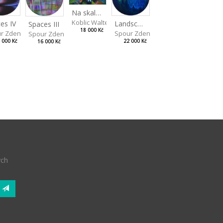
Na skalách
Koblic Walterová Martina
es IV
Landscape II
Spaces III
18 000 Kč
r Zdeněk
Spour Zdeněk
Spour Zdeněk
 000 Kč
22 000 Kč
16 000 Kč
ých