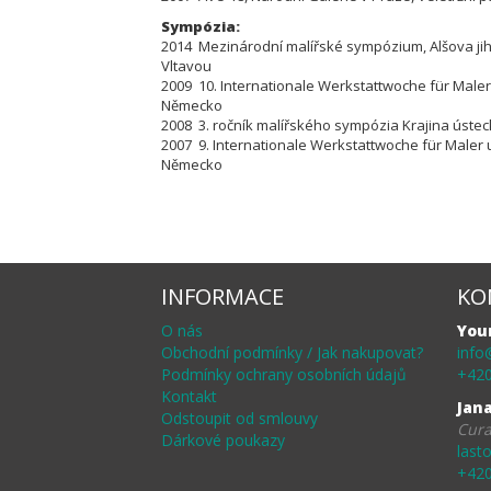
Sympózia:
2014 Mezinárodní malířské sympózium, Alšova ji
Vltavou
2009 10. Internationale Werkstattwoche für Maler
Německo
2008 3. ročník malířského sympózia Krajina ústec
2007 9. Internationale Werkstattwoche für Maler 
Německo
INFORMACE
KO
O nás
You
Obchodní podmínky / Jak nakupovat?
info
Podmínky ochrany osobních údajů
+420
Kontakt
Jan
Odstoupit od smlouvy
Cura
Dárkové poukazy
last
+420