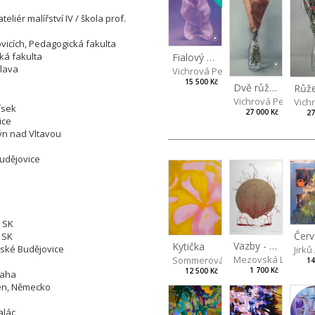
liér malířství IV / škola prof.
vicích, Pedagogická fakulta
ká fakulta
Fialový medvídek
hlava
Vichrová Petra
15 500 Kč
Dvě růžičky II
Růž
Vichrová Petra
Vich
ísek
27 000 Kč
27
ice
Týn nad Vltavou
Budějovice
n
, SK
 SK
Vazby - červená
Kytička
eské Budějovice
Jirk
Mezovská Livia
Sommerová Hana
14
1 700 Kč
12 500 Kč
raha
gen, Německo
alác