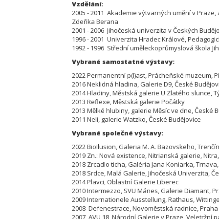
Vzdělání:
2005 - 2011 Akademie výtvarných umění v Praze, ate
Zdeňka Berana
2001 - 2006 Jihočeská univerzita v Českých Budějo
1996 - 2001 Univerzita Hradec Králové, Pedagogic
1992 - 1996 Střední uměleckoprůmyslová škola Ji
Vybrané samostatné výstavy:
2022 Permanentní p(l)ast, Prácheňské muzeum, P
2016 Neklidná hladina, Galerie D9, České Budějov
2014 Hladiny, Městská galerie U Zlatého slunce, 
2013 Reflexe, Městská galerie Počátky
2013 Mělké hlubiny, galerie Měsíc ve dne, České 
2011 Neli, galerie Watzko, České Budějovice
Vybrané společné výstavy:
2022 BioIlusion, Galeria M. A. Bazovskeho, Trenčí
2019 Zn.: Nová existence, Nitrianská galerie, Nitra
2018 Zrcadlo ticha, Galéria Jana Koniarka, Trnava,
2018 Srdce, Malá Galerie, Jihočeská Univerzita, Č
2014 Plavci, Oblastní Galerie Liberec
2010 Intermezzo, SVU Mánes, Galerie Diamant, P
2009 Internationele Ausstellung, Rathaus, Wittin
2008 Defenestrace, Novoměstská radnice, Praha
2007 AVU 18, Národní Galerie v Praze, Veletržní p