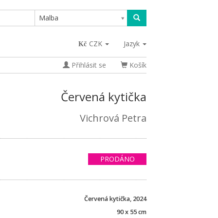
Malba
CZK
Jazyk
Přihlásit se
Košík
Červená kytička
Vichrová Petra
PRODÁNO
Červená kytička, 2024
90 x 55 cm