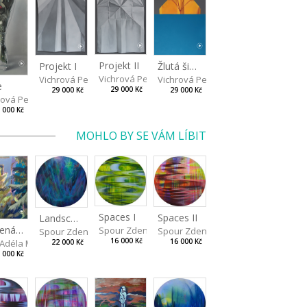
Projekt II
Žlutá šipka
Projekt I
Vichrová Petra
Vichrová Petra
Vichrová Petra
e
29 000 Kč
29 000 Kč
29 000 Kč
rová Petra
 000 Kč
MOHLO BY SE VÁM LÍBIT
Spaces I
Spaces II
Landscape III
Červená konvička
Spour Zdeněk
Spour Zdeněk
Spour Zdeněk
16 000 Kč
16 000 Kč
ů Adéla Marie
22 000 Kč
 000 Kč