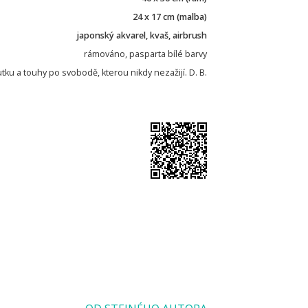
24 x 17 cm (malba)
japonský akvarel, kvaš, airbrush
rámováno, pasparta bílé barvy
utku a touhy po svobodě, kterou nikdy nezažijí. D. B.