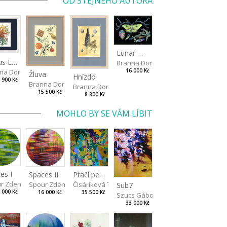
OD STEJNÉHO AUTORA
Lunar Moth
Nexus Leporum
Branna Dorota
na Dorota
16 000 Kč
Žluva
Hnízdo
 900 Kč
Branna Dorota
Branna Dorota
15 500 Kč
8 800 Kč
MOHLO BY SE VÁM LÍBIT
es I
Spaces II
Ptačí perspektiva
r Zdeněk
Spour Zdeněk
Čisáriková Táňa
Sub7
 000 Kč
16 000 Kč
35 500 Kč
Szucs Gábor
33 000 Kč