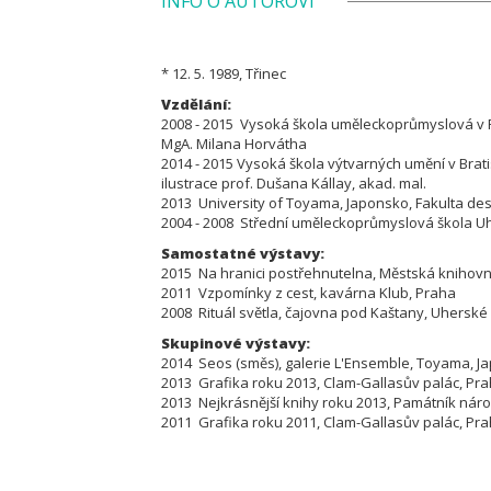
INFO O AUTOROVI
* 12. 5. 1989, Třinec
Vzdělání:
2008 - 2015 Vysoká škola uměleckoprůmyslová v Pra
MgA. Milana Horvátha
2014 - 2015 Vysoká škola výtvarných umění v Bratis
ilustrace prof. Dušana Kállay, akad. mal.
2013 University of Toyama, Japonsko, Fakulta de
2004 - 2008 Střední uměleckoprůmyslová škola U
Samostatné výstavy:
2015 Na hranici postřehnutelna, Městská knihov
2011 Vzpomínky z cest, kavárna Klub, Praha
2008 Rituál světla, čajovna pod Kaštany, Uherské
Skupinové výstavy:
2014 Seos (směs), galerie L'Ensemble, Toyama, J
2013 Grafika roku 2013, Clam-Gallasův palác, Pr
2013 Nejkrásnější knihy roku 2013, Památník náro
2011 Grafika roku 2011, Clam-Gallasův palác, Pr