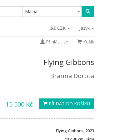
Malba
CZK
Jazyk
Přihlásit se
Košík
Flying Gibbons
Branna Dorota
15 500 Kč
PŘIDAT DO KOŠÍKU
Flying Gibbons, 2023
40 x 30 cm (rám)