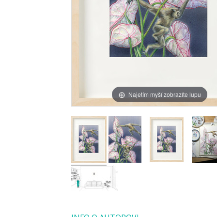
Najetím myší zobrazíte lupu