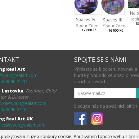
Kobl
Spaces IV
Spaces III
18
Spour Zdeněk
Spour Zdeněk
17 000 Kč
16 000 Kč
NTAKT
SPOJTE SE S NÁMI
ng Real Art
Přihlaste se k odběru novinek a
@youngrealart.com
buďte první, kdo se dozví o nov
 608 46 22 11
akcích a slevách
a Lastovka
,
Founder, Chief
tor & Director
ovka@youngrealart.com
Sledujte nás na sociálních sítích
 608 46 22 11
ng Real Art UK
ales@youngrealart.com
poskytování služeb soubory cookie. Používáním tohoto webu s tím so