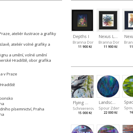
ze, ateliér ilustrace a grafiky
Depths I
Nexus Leporum II
Branna Dorota
Branna Dorota
Bran
lavě, ateliér volné grafiky a
11 900 Kč
11 900 Kč
11
signu a umění, volné umění
hersk
é
Hradiště, obor grafika
na v Praze
 Hradiště
aponsko
Spac
Landscape III
Flying memories
aha
Spou
Spour Zdeněk
Schniererová Miriama
dního písemnictví, Praha
16
22 000 Kč
15 000 Kč
aha