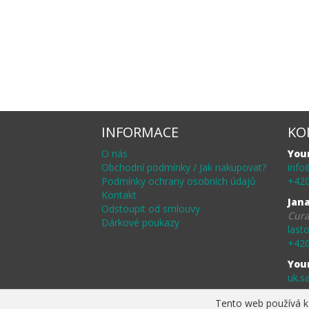
INFORMACE
KO
O nás
You
Obchodní podmínky / Jak nakupovat?
info
Podmínky ochrany osobních údajů
+420
Kontakt
Jan
Odstoupit od smlouvy
Cura
Dárkové poukazy
last
+420
You
uk.s
Tento web používá k 