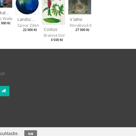
Na skalách
ic Walterová Martina
Landscape II
V lahvi
 000 Kč
Spour Zdeněk
Nováková Blanka
Costus
22 000 Kč
27 000 Kč
Branna Dorota
4 500 Kč
ých
uhlasíte.
OK