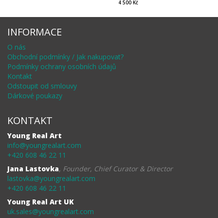
4 500 Kč
INFORMACE
O nás
Obchodní podmínky / Jak nakupovat?
Podmínky ochrany osobních údajů
Kontakt
Odstoupit od smlouvy
Dárkové poukazy
KONTAKT
Young Real Art
info@youngrealart.com
+420 608 46 22 11
Jana Lastovka
,
Founder, Chief Curator & Director
lastovka@youngrealart.com
+420 608 46 22 11
Young Real Art UK
uk.sales@youngrealart.com