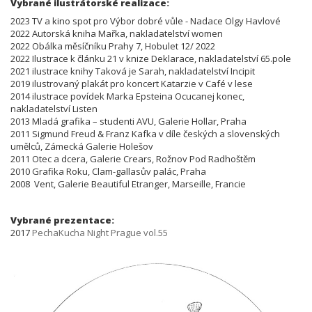
Vybrané ilustrátorské realizace:
2023 TV a kino spot pro Výbor dobré vůle - Nadace Olgy Havlové
2022 Autorská kniha Mařka, nakladatelství women
2022 Obálka měsíčníku Prahy 7, Hobulet 12/ 2022
2022 Ilustrace k článku 21 v knize Deklarace, nakladatelství 65.pole
2021 ilustrace knihy Taková je Sarah, nakladatelství Incipit
2019 ilustrovaný plakát pro koncert Katarzie v Café v lese
2014 ilustrace povídek Marka Epsteina Ocucanej konec,
nakladatelství Listen
2013 Mladá grafika – studenti AVU, Galerie Hollar, Praha
2011 Sigmund Freud & Franz Kafka v díle českých a slovenských
umělců, Zámecká Galerie Holešov
2011 Otec a dcera, Galerie Crears, Rožnov Pod Radhoštěm
2010 Grafika Roku, Clam-gallasův palác, Praha
2008 Vent, Galerie Beautiful Etranger, Marseille, Francie
Vybrané prezentace:
2017
PechaKucha Night Prague vol.55