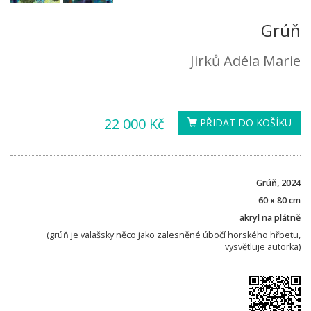
Grúň
Jirků Adéla Marie
22 000 Kč
PŘIDAT DO KOŠÍKU
Grúň, 2024
60 x 80 cm
akryl na plátně
(grúň je valašsky něco jako zalesněné úbočí horského hřbetu,
vysvětluje autorka)