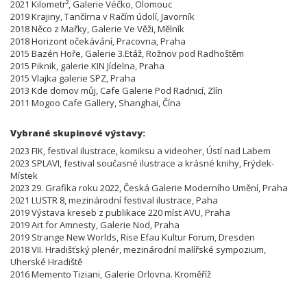
2021 Kilometr², Galerie Véčko, Olomouc
2019 Krajiny, Tančírna v Račím údolí, Javorník
2018 Něco z Mařky, Galerie Ve Věži, Mělník
2018 Horizont očekávání, Pracovna, Praha
2015 Bazén Hoře, Galerie 3.Etáž, Rožnov pod Radhoštěm
2015 Piknik, galerie KIN Jídelna, Praha
2015 Vlajka galerie SPZ, Praha
2013 Kde domov můj, Cafe Galerie Pod Radnicí, Zlín
2011 Mogoo Cafe Gallery, Shanghai, Čína
Vybrané skupinové výstavy:
2023 FIK, festival ilustrace, komiksu a videoher, Ústí nad Labem
2023 SPLAVI, festival současné ilustrace a krásné knihy, Frýdek-
Místek
2023 29. Grafika roku 2022, Česká Galerie Moderního Umění, Praha
2021 LUSTR 8, mezinárodní festival ilustrace, Paha
2019 Výstava kreseb z publikace 220 míst AVU, Praha
2019 Art for Amnesty, Galerie Nod, Praha
2019 Strange New Worlds, Rise Efau Kultur Forum, Dresden
2018 VII. Hradišťský plenér, mezinárodní malířské sympozium,
Uherské Hradiště
2016 Memento Tiziani, Galerie Orlovna. Kroměříž