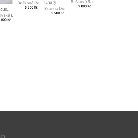
Bošková Radka
Unagi
Bošková Radka
9 000 Kč
5 500 Kč
Branna Dorota
Hibiscus BIO
5 500 Kč
vská Livia
 000 Kč
ých