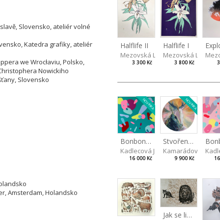
slavě, Slovensko, ateliér volné
ensko, Katedra grafiky, ateliér
Halflife II
Halflife I
Expl
Mezovská Livia
Mezovská Livia
Mezo
ppera we Wrocłaviu, Polsko,
3 300 Kč
3 800 Kč
3
. Christophera Nowickiho
šťany, Slovensko
NOVINKA
NOVINKA
Stvořeni jeden pro druhého II
Bonbon III
Bonb
Kamarádová Jana
Kadlecová Jaroslava
Kadl
9 900 Kč
16 000 Kč
16
Holandsko
ier, Amsterdam, Holandsko
o
Jak se liška poradila s rozumem