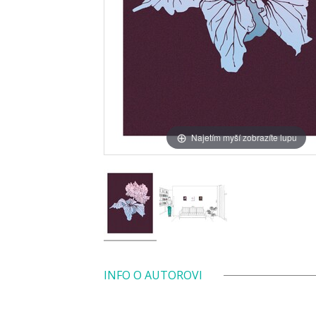
Najetím myší zobrazíte lupu
INFO O AUTOROVI