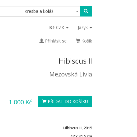
Kresba a koláž
CZK
Jazyk
Přihlásit se
Košík
Hibiscus II
Mezovská Livia
1 000 Kč
PŘIDAT DO KOŠÍKU
Hibiscus II, 2015
42 x 31,5 cm