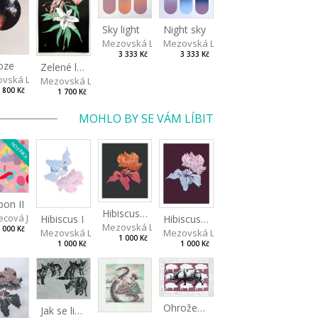
Sky light
Night sky
Mezovská Livia
Mezovská Livia
3 333 Kč
3 333 Kč
oze
Zelené lilije
vská Livia
Mezovská Livia
 800 Kč
1 700 Kč
MOHLO BY SE VÁM LÍBIT
NOVINKA
on II
Hibiscus III
ecová Jaroslava
Hibiscus I
Hibiscus II
Mezovská Livia
 000 Kč
Mezovská Livia
Mezovská Livia
1 000 Kč
1 000 Kč
1 000 Kč
Ohrožený druh II
Jak se liška napálila