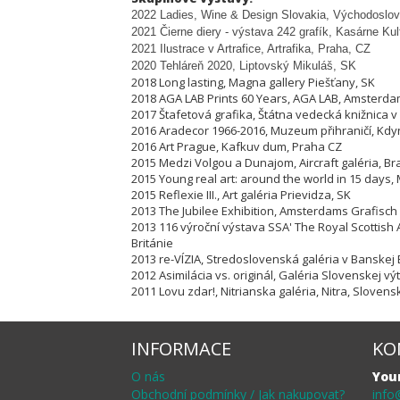
2022 Ladies, Wine & Design Slovakia, Východoslov
2021 Čierne diery - výstava 242 grafík, Kasárne Ku
2021 Ilustrace v Artrafice, Artrafika, Praha, CZ
2020 Tehláreň 2020, Liptovský Mikuláš, SK
2018 Long lasting, Magna gallery Piešťany, SK
2018 AGA LAB Prints 60 Years, AGA LAB, Amsterda
2017 Štafetová grafika, Štátna vedecká knižnica v 
2016 Aradecor 1966-2016, Muzeum přihraničí, Kdy
2016 Art Prague, Kafkuv dum, Praha CZ
2015 Medzi Volgou a Dunajom, Aircraft galéria, Bra
2015 Young real art: around the world in 15 days, 
2015 Reflexie III., Art galéria Prievidza, SK
2013 The Jubilee Exhibition, Amsterdams Grafisch
2013 116 výroční výstava SSA' The Royal Scottish
Británie
2013 re-VÍZIA, Stredoslovenská galéria v Banskej 
2012 Asimilácia vs. originál, Galéria Slovenskej vý
2011 Lovu zdar!, Nitrianska galéria, Nitra, Slovens
INFORMACE
KO
O nás
You
Obchodní podmínky / Jak nakupovat?
info