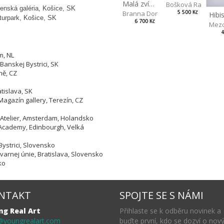
Malá zvířata
Bošková Radka
enská galéria, Košice, SK
5 500 Kč
Branna Dorota
lturpark, Košice, SK
6 700 Kč
Mezo
4
m, NL
Banskej Bystrici, SK
ně, CZ
tislava, SK
Magazín gallery, Terezín, CZ
 Atelier, Amsterdam, Holandsko
 Academy, Edinbourgh, Velká
Bystrici, Slovensko
tvarnej únie, Bratislava, Slovensko
ko
NTAKT
SPOJTE SE S NÁMI
ng Real Art
Přihlaste se k odběru novinek a
@youngrealart.com
buďte první, kdo se dozví o nov