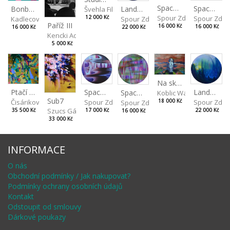
Spaces I
Spaces II
Landscape III
Bonbon III
Švehla Filip
Spour Zdeněk
Spour Zde
12 000 Kč
Spour Zdeněk
Kadlecová Jaroslava
Paříž III
16 000 Kč
16 000 Kč
22 000 Kč
16 000 Kč
Kencki Adam
5 000 Kč
Na skalách
Spaces IV
Ptačí perspektiva
Landscape II
Spaces III
Koblic Walterová Marti
Sub7
Spour Zdeněk
Čisáriková Táňa
Spour Zde
18 000 Kč
Spour Zdeněk
Szucs Gábor
17 000 Kč
35 500 Kč
22 000 Kč
16 000 Kč
33 000 Kč
INFORMACE
O nás
Obchodní podmínky / Jak nakupovat?
Podmínky ochrany osobních údajů
Kontakt
Odstoupit od smlouvy
Dárkové poukazy