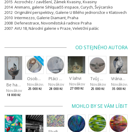
2015 Accrochéz / zavěšení, Zámek Kvasiny, Kvasiny
2014 Animans, galerie Sihlquai55 inspace, Curych, Švýcarsko
2012 Originální perspektivy, Galerie U Bílého jednorožce v Klatovech
2010 Intermezzo, Galerie Diamant, Praha
2008 Defenestrace, Novoměstská radnice Praha
2007 AVU 18, Národní galerie v Praze, Veletržní palác
OD STEJNÉHO AUTORA
NA VÝSTAVĚ
V lahvi
Osobní strážce IV
Tvůj stín je se mnou
Vrána k vráně
Ptáci patří na nebe
Nováková Blanka
Nováková Blanka
Nováková Blanka
Nováková 
Nováková Blanka
Be happy
27 000 Kč
25 000 Kč
25 000 Kč
35 000 Kč
28 000 Kč
Nováková Blanka
18 800 Kč
MOHLO BY SE VÁM LÍBIT
NOVINKA
Studie světla III