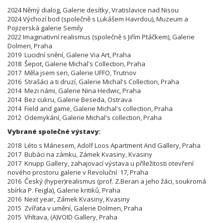
2024 Němý dialog, Galerie desítky, Vratislavice nad Nisou
2024 Výchozí bod (společně s Lukášem Havrdou), Muzeum a
Pojizerská galerie Semily
2022 Imaginativní realismus (společně s Jiřím Ptáčkem), Galerie
Dolmen, Praha
2019 Lucidní snění, Galerie Via Art, Praha
2018 Šepot, Galerie Michal's Collection, Praha
2017 Měla jsem sen, Galerie UFFO, Trutnov
2016 Strašáci a ti druzí, Galerie Michal's Collection, Praha
2014 Mezi námi, Galerie Nina Hedwic, Praha
2014 Bez cukru, Galerie Beseda, Ostrava
2014 Field and game, Galerie Michal's collection, Praha
2012 Odemykání, Galerie Michal's collection, Praha
Vybrané společné výstavy:
2018 Léto s Mánesem, Adolf Loos Apartment And Gallery, Praha
2017 Bubáci na zámku, Zámek Kvasiny, Kvasiny
2017 Knupp Gallery, zahajovací výstava u příležitosti otevření
nového prostoru galerie v Revoluční 17, Praha
2016 Český (hyper)realismus (prof. Z.Beran a jeho žáci, soukromá
sbírka P. Feigla), Galerie kritiků, Praha
2016 Next year, Zámek Kvasiny, Kvasiny
2015 Zvířata v umění, Galerie Dolmen, Praha
2015 Vhltava, (A)VOID Gallery, Praha