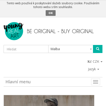
Tento web používá k poskytování služeb soubory cookie. Používáním
tohoto webu s tím souhlasíte.
OK
Malba
CZK
Jazyk
Hlavní menu
Toggle
naviga