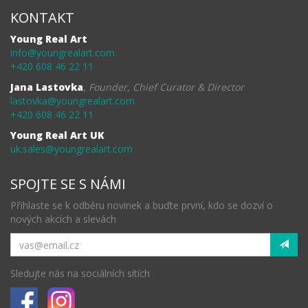
KONTAKT
Young Real Art
info@youngrealart.com
+420 608 46 22 11
Jana Lastovka
,
Founder, Chief Curator & Director
lastovka@youngrealart.com
+420 608 46 22 11
Young Real Art UK
uk.sales@youngrealart.com
SPOJTE SE S NÁMI
Přihlaste se k odběru novinek a buďte první, kdo se dozví o
nových akcích a slevách
Sledujte nás na sociálních sítích