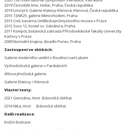
2019 Černobílé linie, Hollar, Praha, Česká republika
2019 Linoryt II, Galerie Klatovy-Klenová, Klenová, Česká republika
2015 13AIK25, galerie Mimochodem, Praha
2013 Civil, kavárna Uměleckoprůmyslového muzea v Praze
2012 Svoz 12, kostel sv. Salvátora, Praha
2011 Kompot, botanická zahrada Přírodovědecké fakulty Univerzity
Karlovy v Praze
2009 Normální krajina, divadlo Ponec, Praha
Zastoupení ve sbírkách:
Galerie moderního umění v Roudnici nad Labem
Východočeská galerie v Pardubicích
Alšova jihočeská galerie
Galerie Klatovy / Klenová
Vlastní texty:
2021 Genciána, Host (básnická sbírka)
2016 Nika, Host (básnická sbírka)
Další realizace:
Knižní ilustrace: