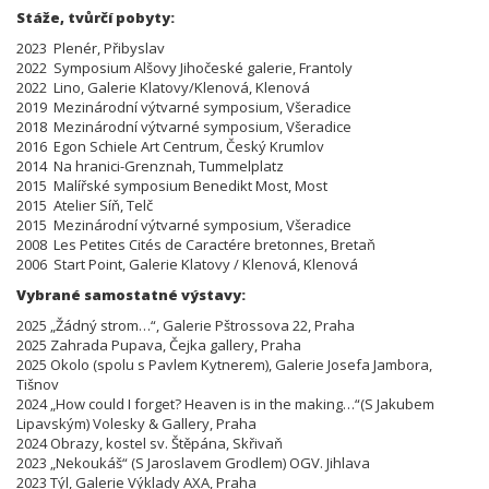
Stáže, tvůrčí pobyty:
2023 Plenér, Přibyslav
2022 Symposium Alšovy Jihočeské galerie, Frantoly
2022 Lino, Galerie Klatovy/Klenová, Klenová
2019 Mezinárodní výtvarné symposium, Všeradice
2018 Mezinárodní výtvarné symposium, Všeradice
2016 Egon Schiele Art Centrum, Český Krumlov
2014 Na hranici-Grenznah, Tummelplatz
2015 Malířské symposium Benedikt Most, Most
2015 Atelier Síň, Telč
2015 Mezinárodní výtvarné symposium, Všeradice
2008 Les Petites Cités de Caractére bretonnes, Bretaň
2006 Start Point, Galerie Klatovy / Klenová, Klenová
Vybrané samostatné výstavy:
2025 „Žádný strom…“, Galerie Pštrossova 22, Praha
2025 Zahrada Pupava, Čejka gallery, Praha
2025 Okolo (spolu s Pavlem Kytnerem), Galerie Josefa Jambora,
Tišnov
2024 „How could I forget? Heaven is in the making…“(S Jakubem
Lipavským) Volesky & Gallery, Praha
2024 Obrazy, kostel sv. Štěpána, Skřivaň
2023 „Nekoukáš“ (S Jaroslavem Grodlem) OGV. Jihlava
2023 Týl, Galerie Výklady AXA, Praha