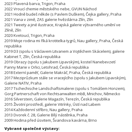
2023 Plavená barva, Trigon, Praha
2022 Vroucí chemie městského nebe, GVUN Náchod
2021 Hodně budeš někde (s Pavlem Duškem), Čejka gallery, Praha
2021 Vana v zimě, ZAS galerie hvězdárna Zlín, Zlín
2021 Tweety a jiné ilustrace, Krajská galerie výtvarného umění ve
Zlíně, Zlín
2020 Kvetoucí, Trigon, Praha
2019 Moje rodina mi říká krotitelka tygrů, Nau gallery, Praha, Česká
republika
2019 D3 (spolu s Václavem Litvanem a Vojtěchem Skácelem), galerie
Kabinet T, Zlín, Česká republika
2019 Obrazy (spolu s Jakubem Lipavským), kostel Nanebevzetí
Panny Marie v Orlici, Letohrad, Česká republika
2018 Externí paměť, Galerie Makráč, Praha, Česká republika
2017 Meziprůzkum stále se vracejícího (spolu s Jakubem Lipavským),
Galerie NATIV, Praha
2017 Tschechische Landschaftsmalerei (spolu s Tomášem Honzem),
Gorg Partnerschaft von Rechtsanwalten mbB, Mnichov, Německo
2016 Silverstein, Galerie Magazín, Terezín, Česká republika
2015 Životní prostředí, galerie Vitrínky, Ústí nad Labem
2014 Každodenní stříbro, Nau gallery, Praha
2013 Dvorek č. 28, Galerie Bílý nástěnka, Praha
2009 Hodina před úsvitem, Švandova kavárna, Brno
Vybrané společné výstavy: