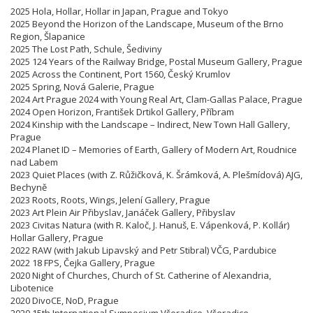
2025 Hola, Hollar, Hollar in Japan, Prague and Tokyo
2025 Beyond the Horizon of the Landscape, Museum of the Brno
Region, Šlapanice
2025 The Lost Path, Schule, Šediviny
2025 124 Years of the Railway Bridge, Postal Museum Gallery, Prague
2025 Across the Continent, Port 1560, Český Krumlov
2025 Spring, Nová Galerie, Prague
2024 Art Prague 2024 with Young Real Art, Clam-Gallas Palace, Prague
2024 Open Horizon, František Drtikol Gallery, Příbram
2024 Kinship with the Landscape – Indirect, New Town Hall Gallery,
Prague
2024 Planet ID – Memories of Earth, Gallery of Modern Art, Roudnice
nad Labem
2023 Quiet Places (with Z. Růžičková, K. Šrámková, A. Plešmídová) AJG,
Bechyně
2023 Roots, Roots, Wings, Jelení Gallery, Prague
2023 Art Plein Air Přibyslav, Janáček Gallery, Přibyslav
2023 Civitas Natura (with R. Kaloč, J. Hanuš, E. Vápenková, P. Kollár)
Hollar Gallery, Prague
2022 RAW (with Jakub Lipavský and Petr Stibral) VČG, Pardubice
2022 18 FPS, Čejka Gallery, Prague
2020 Night of Churches, Church of St. Catherine of Alexandria,
Libotenice
2020 DivoCE, NoD, Prague
2020 15th International Symposium Všeradice, Všeradice