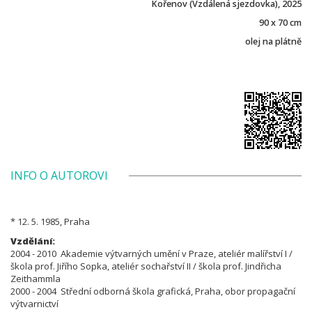
Kořenov (Vzdálená sjezdovka), 2025
90 x 70 cm
olej na plátně
INFO O AUTOROVI
* 12. 5. 1985, Praha
Vzdělání:
2004 - 2010 Akademie výtvarných umění v Praze, ateliér malířství I /
škola prof. Jiřího Sopka, ateliér sochařství II / škola prof. Jindřicha
Zeithammla
2000 - 2004 Střední odborná škola grafická, Praha, obor propagační
výtvarnictví