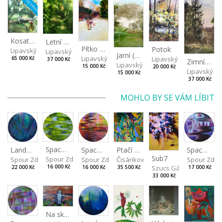
REZERVACE
Kosatcová zahrada
Letní večer
Pítko (Nad Stromovkou)
Potok
Lipavský Matěj
Lipavský Matěj
Jarní (Studené jaro)
Lipavský Matěj
Lipavský Matěj
65 000 Kč
37 000 Kč
Zimní nebe
Lipavský Matěj
15 000 Kč
20 000 Kč
Lipavský Ma
15 000 Kč
37 000 Kč
MOHLO BY SE VÁM LÍBIT
Spaces I
Spaces IV
Spaces II
Ptačí perspektiva
Landscape III
Sub7
Spour Zdeněk
Spour Zde
Spour Zdeněk
Čisáriková Táňa
Spour Zdeněk
Szucs Gábor
16 000 Kč
17 000 Kč
16 000 Kč
35 500 Kč
22 000 Kč
33 000 Kč
Na skalách