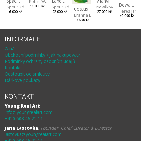
Landscape II
V lahvi
Spaces III
Koblic Walterová Martina
Dewa pagan
Spour Zdeněk
Nováková Blanka
18 000 Kč
Spour Zdeněk
Costus
Heres Jan
22 000 Kč
27 000 Kč
16 000 Kč
Branna Dorota
40 000 Kč
4 500 Kč
INFORMACE
O nás
Obchodní podmínky / Jak nakupovat?
Podmínky ochrany osobních údajů
Kontakt
Odstoupit od smlouvy
Dárkové poukazy
KONTAKT
Young Real Art
info@youngrealart.com
+420 608 46 22 11
Jana Lastovka
,
Founder, Chief Curator & Director
lastovka@youngrealart.com
+420 608 46 22 11