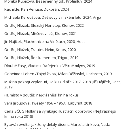
Monika Kubicová, Bezejmenný tok, Protimluv, 2024
Rachilde, Pan Venuše, Dokořán, 2024
Michaela Keroušová, Dvě sovy v nízkém letu, 2024, Argo
Ondřej Hložek, Slezský Nonstop, Klenov, 2022
Ondřej Hložek, Mirčevovi oči, Klenov, 2021
Jiří Hájíček, Plachetnice na Vinětách, 2020, Host
Ondřej Hložek, Trautes Heim, Ketos, 2020
Ondřej Hložek, Řez kamenem, Trigon, 2019
Dlouhé časy, Vladimir Rafejenko, Větrné mlýny, 2019
Geheimes Leben /Tajný život/, Milan Děžinský, Hochroth, 2019
Muž na pokraji vzplanutí, Haiku z diáře 2017 -2018, Jiří Hájíček, Host,
2019
(III. místo v soutěži nejkrásnější kniha roku)
Věra Jirousová, Tweety 1956 – 1963, , Labyrint, 2018
Cena SČUG Hollar za vynikající ilustrační doprovod (Nejkrásnější
kniha roku 2018)
Bytová revolta: jak ženy dělaly disent, Marcela Linková, Naďa