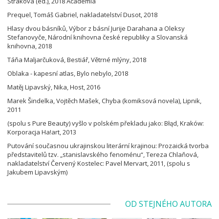
Straková (ed.), 2018 Academia
Prequel, Tomáš Gabriel, nakladatelství Dusot, 2018
Hlasy dvou básníků, Výbor z básní Jurije Darahana a Oleksy
Stefanovyče, Národní knihovna české republiky a Slovanská
knihovna, 2018
Táňa Maljarčuková, Bestiář, Větrné mlýny, 2018
Oblaka - kapesní atlas, Bylo nebylo, 2018
Matěj Lipavský, Nika, Host, 2016
Marek Šindelka, Vojtěch Mašek, Chyba (komiksová novela), Lipnik,
2011
(spolu s Pure Beauty) vyšlo v polském překladu jako: Błąd, Kraków:
Korporacja Ha!art, 2013
Putování současnou ukrajinskou literární krajinou: Prozaická tvorba
představitelů tzv. „stanislavského fenoménu“, Tereza Chlaňová,
nakladatelství Červený Kostelec: Pavel Mervart, 2011, (spolu s
Jakubem Lipavským)
OD STEJNÉHO AUTORA