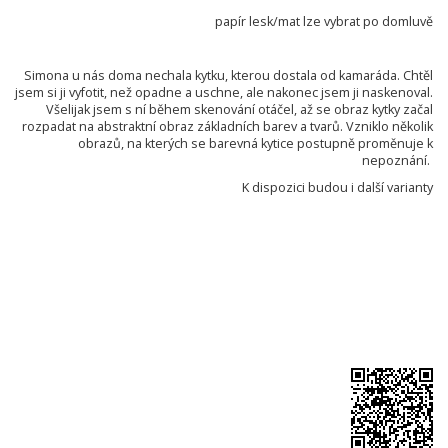
papír lesk/mat lze vybrat po domluvě
Simona u nás doma nechala kytku, kterou dostala od kamaráda. Chtěl
jsem si ji vyfotit, než opadne a uschne, ale nakonec jsem ji naskenoval.
Všelijak jsem s ní během skenování otáčel, až se obraz kytky začal
rozpadat na abstraktní obraz základních barev a tvarů. Vzniklo několik
obrazů, na kterých se barevná kytice postupně proměnuje k
nepoznání.
K dispozici budou i další varianty