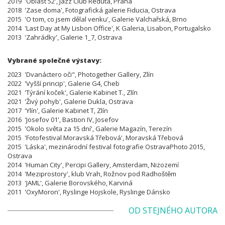
2019 'Oblast 52', Jazz Club Reduta, Praha
2018 'Zase doma', Fotografická galerie Fiducia, Ostrava
2015 'O tom, co jsem dělal venku', Galerie Valchařská, Brno
2014 'Last Day at My Lisbon Office', K Galeria, Lisabon, Portugalsko
2013 'Zahrádky', Galerie 1_7, Ostrava
Vybrané společné výstavy:
2023 'Dvanáctero oči", Photogether Gallery, Zlín
2022
'Vyšší princip
'
, Galerie G4, Cheb
2021
'Týrání koček
'
, Galerie Kabinet T., Zlín
2021
'Živý pohyb
'
, Galerie Dukla, Ostrava
2017
'
Ylín
'
, Galerie Kabinet T, Zlín
2016
'
Josefov 01
'
, Bastion IV, Josefov
2015
'
Okolo světa za 15 dní
'
, Galerie Magazín, Terezín
2015
'
Fotofestival Moravská Třebová
'
, Moravská Třebová
2015 'Láska', mezinárodní festival fotografie OstravaPhoto 2015,
Ostrava
2014 'Human City', Percipi Gallery, Amsterdam, Nizozemí
2014 'Meziprostory', klub Vrah, Rožnov pod Radhoštěm
2013 'JAML', Galerie Borovského, Karviná
2011 'OxyMoron', Ryslinge Hojskole, Ryslinge Dánsko
OD STEJNÉHO AUTORA