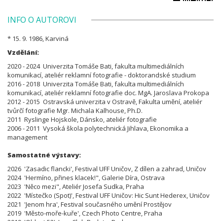
INFO O AUTOROVI
* 15. 9. 1986, Karviná
Vzdělání:
2020 - 2024 Univerzita Tomáše Bati, fakulta multimediálních
komunikací, ateliér reklamní fotografie - doktorandské studium
2016 - 2018 Univerzita Tomáše Bati, fakulta multimediálních
komunikací, ateliér reklamní fotografie doc. MgA. Jaroslava Prokopa
2012 - 2015 Ostravská univerzita v Ostravě, Fakulta umění, ateliér
tvůrčí fotografie Mgr. Michala Kalhouse, Ph.D.
2011 Ryslinge Hojskole, Dánsko, ateliér fotografie
2006 - 2011 Vysoká škola polytechnická Jihlava, Ekonomika a
management
Samostatné výstavy:
2026 'Zasadic flancki', Festival UFF Uničov, Z dílen a zahrad, Uničov
2024 'Hermíno, přines klacek!", Galerie Díra, Ostrava
2023 'Něco mezi", Ateliér Josefa Sudka, Praha
2022 'Místečko (Spot)', Festival UFF Uničov: Hic Sunt Hederex, Uničov
2021 'Jenom hra', Festival současného umění Prostějov
2019 'Město-moře-kuře', Czech Photo Centre, Praha