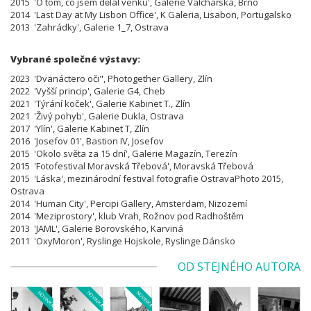
2015 'O tom, co jsem dělal venku', Galerie Valchařská, Brno
2014 'Last Day at My Lisbon Office', K Galeria, Lisabon, Portugalsko
2013 'Zahrádky', Galerie 1_7, Ostrava
Vybrané společné výstavy:
2023 'Dvanáctero oči", Photogether Gallery, Zlín
2022
'Vyšší princip
'
, Galerie G4, Cheb
2021
'Týrání koček
'
, Galerie Kabinet T., Zlín
2021
'Živý pohyb
'
, Galerie Dukla, Ostrava
2017
'
Ylín
'
, Galerie Kabinet T, Zlín
2016
'
Josefov 01
'
, Bastion IV, Josefov
2015
'
Okolo světa za 15 dní
'
, Galerie Magazín, Terezín
2015
'
Fotofestival Moravská Třebová
'
, Moravská Třebová
2015 'Láska', mezinárodní festival fotografie OstravaPhoto 2015,
Ostrava
2014 'Human City', Percipi Gallery, Amsterdam, Nizozemí
2014 'Meziprostory', klub Vrah, Rožnov pod Radhoštěm
2013 'JAML', Galerie Borovského, Karviná
2011 'OxyMoron', Ryslinge Hojskole, Ryslinge Dánsko
OD STEJNÉHO AUTORA
NOVINKA
NOVINKA
NOVINKA