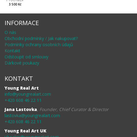
3 500 Kč
INFORMACE
O nás
Obchodní podmínky / Jak nakupovat?
Podmínky ochrany osobních údajů
Kontakt
Odstoupit od smlouvy
Dárkové poukazy
KONTAKT
Young Real Art
info@youngrealart.com
+420 608 46 22 11
Jana Lastovka
,
Founder, Chief Curator & Director
lastovka@youngrealart.com
+420 608 46 22 11
Young Real Art UK
uk.sales@youngrealart.com