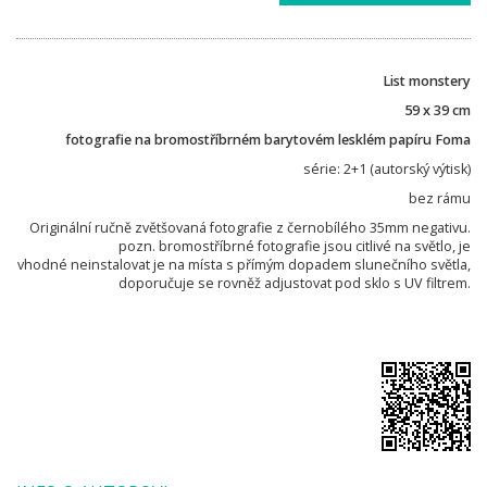
List monstery
59 x 39 cm
fotografie na bromostříbrném barytovém lesklém papíru Foma
série: 2+1 (autorský výtisk)
bez rámu
Originální ručně zvětšovaná fotografie z černobílého 35mm negativu.
pozn. bromostříbrné fotografie jsou citlivé na světlo, je
vhodné neinstalovat je na místa s přímým dopadem slunečního světla,
doporučuje se rovněž adjustovat pod sklo s UV filtrem.