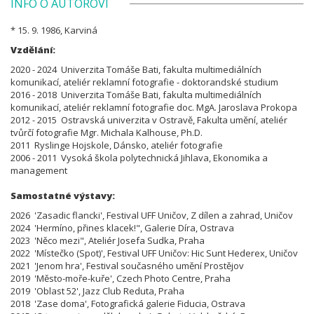
INFO O AUTOROVI
* 15. 9. 1986, Karviná
Vzdělání:
2020 - 2024 Univerzita Tomáše Bati, fakulta multimediálních
komunikací, ateliér reklamní fotografie - doktorandské studium
2016 - 2018 Univerzita Tomáše Bati, fakulta multimediálních
komunikací, ateliér reklamní fotografie doc. MgA. Jaroslava Prokopa
2012 - 2015 Ostravská univerzita v Ostravě, Fakulta umění, ateliér
tvůrčí fotografie Mgr. Michala Kalhouse, Ph.D.
2011 Ryslinge Hojskole, Dánsko, ateliér fotografie
2006 - 2011 Vysoká škola polytechnická Jihlava, Ekonomika a
management
Samostatné výstavy:
2026 'Zasadic flancki', Festival UFF Uničov, Z dílen a zahrad, Uničov
2024 'Hermíno, přines klacek!", Galerie Díra, Ostrava
2023 'Něco mezi", Ateliér Josefa Sudka, Praha
2022 'Místečko (Spot)', Festival UFF Uničov: Hic Sunt Hederex, Uničov
2021 'Jenom hra', Festival současného umění Prostějov
2019 'Město-moře-kuře', Czech Photo Centre, Praha
2019 'Oblast 52', Jazz Club Reduta, Praha
2018 'Zase doma', Fotografická galerie Fiducia, Ostrava