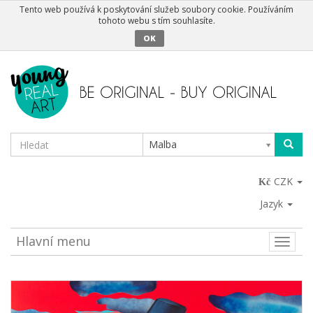
Tento web používá k poskytování služeb soubory cookie. Používáním
tohoto webu s tím souhlasíte.
OK
Malba
CZK
Jazyk
Hlavní menu
Toggle
naviga