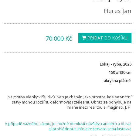
Heres Jan
70 000 Kč
PŘIDAT DO KOŠÍKU
Lokaj - ryba, 2025
150 x 130 cm
akryl na plátně
Na motivy Alenky v říši divů. Sen je chápán jako prostor, kde se vnitřní
stavy mohou rozšířit, deformovat i ztělesnit. Obraz se pohybuje na
hraně mezi realitou a imaginací. J. H.
V případě vážného zájmu, je možné domluvit návštěvu ateliéru a obraz
si prohlédnout. Info a rezervace: jana lastovka