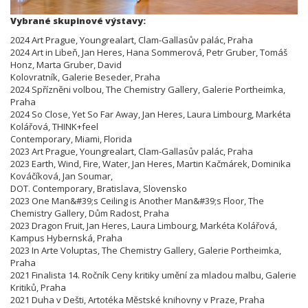
Vybrané skupinové výstavy:
2024 Art Prague, Youngrealart, Clam-Gallasův palác, Praha
2024 Art in Libeň, Jan Heres, Hana Sommerová, Petr Gruber, Tomáš
Honz, Marta Gruber, David
Kolovratník, Galerie Beseder, Praha
2024 Spřízněni volbou, The Chemistry Gallery, Galerie Portheimka,
Praha
2024 So Close, Yet So Far Away, Jan Heres, Laura Limbourg, Markéta
Kolářová, THINK+feel
Contemporary, Miami, Florida
2023 Art Prague, Youngrealart, Clam-Gallasův palác, Praha
2023 Earth, Wind, Fire, Water, Jan Heres, Martin Kačmárek, Dominika
Kováčíková, Jan Soumar,
DOT. Contemporary, Bratislava, Slovensko
2023 One Man&#39;s Ceiling is Another Man&#39;s Floor, The
Chemistry Gallery, Dům Radost, Praha
2023 Dragon Fruit, Jan Heres, Laura Limbourg, Markéta Kolářová,
Kampus Hybernská, Praha
2023 In Arte Voluptas, The Chemistry Gallery, Galerie Portheimka,
Praha
2021 Finalista 14. Ročník Ceny kritiky umění za mladou malbu, Galerie
Kritiků, Praha
2021 Duha v Dešti, Artotéka Městské knihovny v Praze, Praha