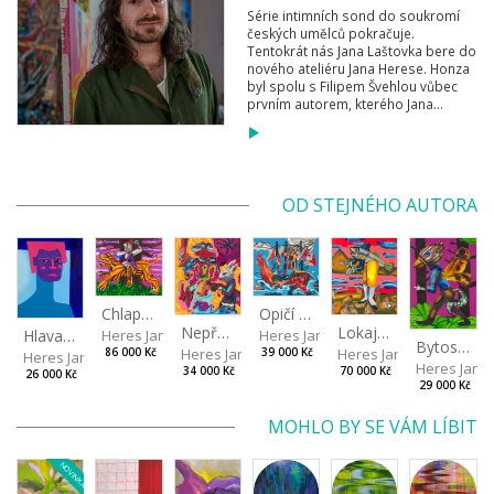
Série intimních sond do soukromí
českých umělců pokračuje.
Tentokrát nás Jana Laštovka bere do
nového ateliéru Jana Herese. Honza
byl spolu s Filipem Švehlou vůbec
prvním autorem, kterého Jana...
OD STEJNÉHO AUTORA
Chlapec s tygrem
Opičí kapitán
Lokaj - ryba
Nepřehledný sen
Hlava VII
Heres Jan
Heres Jan
Bytost z druhé strany
Heres Jan
Heres Jan
86 000 Kč
39 000 Kč
Heres Jan
Heres Jan
70 000 Kč
34 000 Kč
26 000 Kč
29 000 Kč
MOHLO BY SE VÁM LÍBIT
NOVINKA