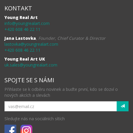
KONTAKT
Young Real Art
info@youngrealart.com
+420 608 46 22 11
Jana Lastovka
,
Founder, Chief Curator & Director
lastovka@youngrealart.com
+420 608 46 22 11
Young Real Art UK
uk.sales@youngrealart.com
SPOJTE SE S NÁMI
Přihlaste se k odběru novinek a buďte první, kdo se dozví o
nových akcích a slevách
Sledujte nás na sociálních sítích