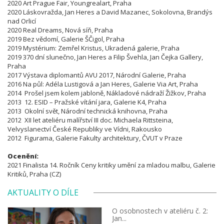
2020 Art Prague Fair, Youngrealart, Praha
2020 Láskovražda, Jan Heres a David Mazanec, Sokolovna, Brandýs
nad Orlicí
2020 Real Dreams, Nová síň, Praha
2019 Bez vědomí, Galerie ŠČigol, Praha
2019 Mystérium: Zemřel Kristus, Ukradená galerie, Praha
2019 370 dní slunečno, Jan Heres a Filip Švehla, Jan Čejka Gallery,
Praha
2017 Výstava diplomantů AVU 2017, Národní Galerie, Praha
2016 Na půl: Adéla Lustigová a Jan Heres, Galerie Via Art, Praha
2014 Prošel jsem kolem jabloně, Nákladové nádraží Žižkov, Praha
2013 12. ESID – Pražské vítání jara, Galerie K4, Praha
2013 Okolní svět, Národní technická knihovna, Praha
2012 XII let ateliéru malířství III doc. Michaela Rittsteina,
Velvyslanectví České Republiky ve Vídni, Rakousko
2012 Figurama, Galerie Fakulty architektury,
ČVUT v Praze
Ocenění:
2021 Finalista 14. Ročník Ceny kritiky umění za mladou malbu, Galerie
Kritiků, Praha (CZ)
AKTUALITY O DÍLE
O osobnostech v ateliéru č. 2:
Jan...