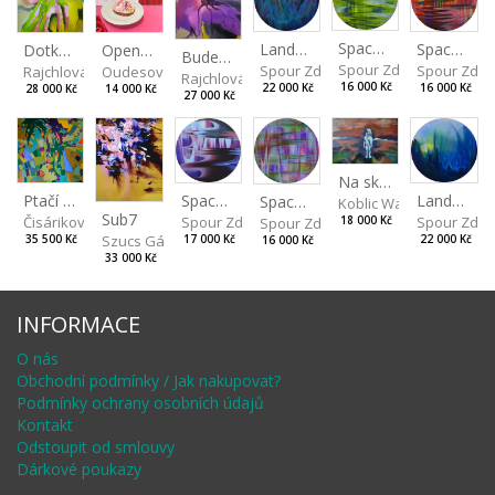
Spaces I
Spaces II
Landscape III
Dotkneš-li se na správném místě
Open-faced sandwich
Budeš-li se dívat dosti pozorně
Spour Zdeněk
Spour Zde
Spour Zdeněk
Rajchlová Alžběta
Oudesová Barbora
Rajchlová Alžběta
16 000 Kč
16 000 Kč
22 000 Kč
28 000 Kč
14 000 Kč
27 000 Kč
Na skalách
Spaces IV
Ptačí perspektiva
Landscape II
Spaces III
Koblic Walterová Marti
Sub7
Spour Zdeněk
Čisáriková Táňa
Spour Zde
18 000 Kč
Spour Zdeněk
Szucs Gábor
17 000 Kč
35 500 Kč
22 000 Kč
16 000 Kč
33 000 Kč
INFORMACE
O nás
Obchodní podmínky / Jak nakupovat?
Podmínky ochrany osobních údajů
Kontakt
Odstoupit od smlouvy
Dárkové poukazy