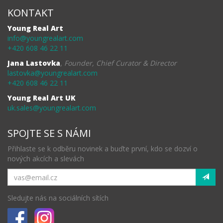
KONTAKT
Young Real Art
info@youngrealart.com
+420 608 46 22 11
Jana Lastovka
,
Founder, Chief Curator & Director
lastovka@youngrealart.com
+420 608 46 22 11
Young Real Art UK
uk.sales@youngrealart.com
SPOJTE SE S NÁMI
Přihlaste se k odběru novinek a buďte první, kdo se dozví o
nových akcích a slevách
Sledujte nás na sociálních sítích