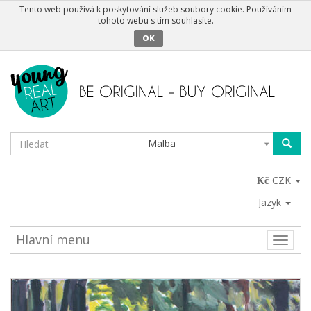
Tento web používá k poskytování služeb soubory cookie. Používáním
tohoto webu s tím souhlasíte.
OK
Malba
CZK
Jazyk
Hlavní menu
Toggle
naviga