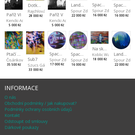
Spaces I
Spaces II
Landscape III
Dotkneš-li se na správném místě
Spour Zdeněk
Spour Zde
Spour Zdeněk
Rajchlová Alžběta
Paříž V
Paříž VI
16 000 Kč
16 000 Kč
22 000 Kč
28 000 Kč
Kencki Adam
Kencki Adam
5 000 Kč
5 000 Kč
Na skalách
Spaces IV
Ptačí perspektiva
Landscape II
Spaces III
Koblic Walterová Marti
Sub7
Spour Zdeněk
Čisáriková Táňa
Spour Zde
18 000 Kč
Spour Zdeněk
Szucs Gábor
17 000 Kč
35 500 Kč
22 000 Kč
16 000 Kč
33 000 Kč
INFORMACE
O nás
Obchodní podmínky / Jak nakupovat?
Podmínky ochrany osobních údajů
Kontakt
Odstoupit od smlouvy
Dárkové poukazy