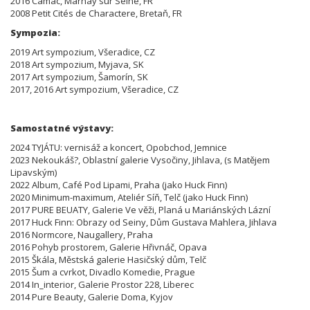
2016 Camac, Marnay sur Seine, FR
2008 Petit Cités de Charactere, Bretaň, FR
Sympozia:
2019 Art sympozium, Všeradice, CZ
2018 Art sympozium, Myjava, SK
2017 Art sympozium, Šamorín, SK
2017, 2016 Art sympozium, Všeradice, CZ
Samostatné výstavy:
2024 TYJÁTU: vernisáž a koncert, Opobchod, Jemnice
2023 Nekoukáš?, Oblastní galerie Vysočiny, Jihlava, (s Matějem
Lipavským)
2022 Album, Café Pod Lipami, Praha (jako Huck Finn)
2020 Minimum-maximum, Ateliér Síň, Telč (jako Huck Finn)
2017 PURE BEUATY, Galerie Ve věži, Planá u Mariánských Lázní
2017 Huck Finn: Obrazy od Seiny, Dům Gustava Mahlera, Jihlava
2016 Normcore, Naugallery, Praha
2016 Pohyb prostorem, Galerie Hřivnáč, Opava
2015 Škála, Městská galerie Hasičský dům, Telč
2015 Šum a cvrkot, Divadlo Komedie, Prague
2014 In_interior, Galerie Prostor 228, Liberec
2014 Pure Beauty, Galerie Doma, Kyjov