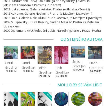
2014 Fundament: Barva, Oblastní galerie Vysočiny, Jihlava, (s
Jakubem Tomášem a Petrem Gruberem)
2013 Just screens, Galerie Artatak, Praha, (with Jakub Tomáš)
2012 At Home, Galerie Nod mini, Praha, (s Matějem Lipavským)
2012 Dole, Galerie Dole, Klub Fiducia, Ostrava, (s Matějem Lipavským)
2009 M. Lipavský + Pure Beauty, Galerie Makráč, Praha, (s Matějem
Lipavským)
2009 Diplomanti AVU, Veletržní palác, Národní galerie v Praze, Praha
OD STEJNÉHO AUTORA
Smíchov
Untitled (Odpoledne) I
Untitled (Odpoledne) II
Nádraží
Grodl Jaroslav
Grodl Jaroslav
Grodl Jaroslav
Grodl Jaros
Sníh
Břeh
13 500 Kč
24 000 Kč
24 000 Kč
26 000 Kč
Grodl Jaroslav
Grodl Jaroslav
46 000 Kč
23 000 Kč
MOHLO BY SE VÁM LÍBIT
NOVINKA
NOVINKA
NOVINKA