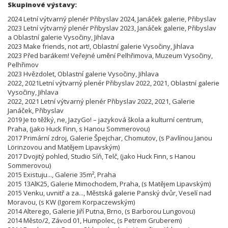
Skupinové výstavy:
2024 Letní výtvarný plenér Přibyslav 2024, Janáček galerie, Přibyslav
2023 Letní výtvarný plenér Přibyslav 2023, Janáček galerie, Přibyslav
a Oblastní galerie Vysočiny, Jihlava
2023 Make friends, not art!, Oblastní galerie Vysočiny, Jihlava
2023 Před barákem! Veřejné umění Pelhřimova, Muzeum Vysočiny,
Pelhřimov
2023 Hvězdolet, Oblastní galerie Vysočiny, Jihlava
2022, 2021Letní výtvarný plenér Přibyslav 2022, 2021, Oblastní galerie
Vysočiny, Jihlava
2022, 2021 Letní výtvarný plenér Přibyslav 2022, 2021, Galerie
Janáček, Přibyslav
2019 Je to těžký, ne, JazyGo! – jazyková škola a kulturní centrum,
Praha, (jako Huck Finn, s Hanou Sommerovou)
2017 Primární zdroj, Galerie Špejchar, Chomutov, (s Pavlínou Janou
Lörinzovou and Matějem Lipavským)
2017 Dvojitý pohled, Studio Síň, Telč, (jako Huck Finn, s Hanou
Sommerovou)
2015 Existuju..., Galerie 35m², Praha
2015 13AlK25, Galerie Mimochodem, Praha, (s Matějem Lipavským)
2015 Venku, uvnitř a za..., Městská galerie Panský dvůr, Veselí nad
Moravou, (s KW (Igorem Korpaczewským)
2014 Alterego, Galerie Jiří Putna, Brno, (s Barborou Lungovou)
2014 Město/2, Závod 01, Humpolec, (s Petrem Gruberem)