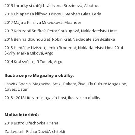
2019 I hračky si chtějí hrát, Ivona Březinová, Albatros
2019 Chlapec za klíčovou dírkou, Stephen Giles, Leda
2017 Mája a Kim, Iva Mrkvičková, Meander
2017 Kdo zabil Snížka?, Petra Soukupová, Nakladatelství Host
2016 Běh na dlouhou trať, Robin Král, Nakladatelství Běžíliška
2015 Hledá se Hvězda, Lenka Brodecká, Nakladatelství Host 2014
Škvíry, Marka Míková, Argo
2014 Král světla, Jiří Tomek, Argo
Ilustrace pro Magazíny a obálky:
Lasvit / Spacial Magazine, Artikl, Raketa, Živel, Fly Culture Magazine,
Caves, Listen
2015 - 2018 Literarní magazín Host, ilustrace a obálky
Malba interiérů:
2019 Bistro Ořechovka, Praha
Zadavatel - RicharDavidArchitekti