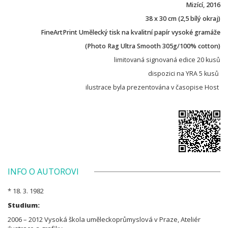
Mizící, 2016
38 x 30 cm (2,5 bílý okraj)
FineArtPrint Umělecký tisk na kvalitní papír vysoké gramáže
(Photo Rag Ultra Smooth 305g/100% cotton)
limitovaná signovaná edice 20 kusů
dispozici na YRA 5 kusů
ilustrace byla prezentována v časopise Host
INFO O AUTOROVI
* 18. 3. 1982
Studium:
2006 – 2012 Vysoká škola uměleckoprůmyslová v Praze, Ateliér