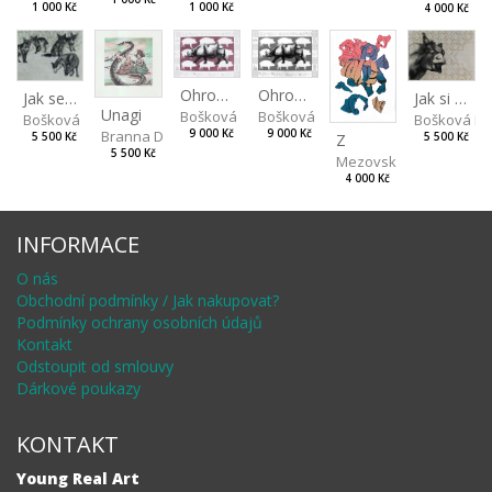
1 000 Kč
1 000 Kč
4 000 Kč
Ohrožený druh II
Ohrožený druh I
Jak se liška napálila
Jak si osel zahrál na psa
Unagi
Bošková Radka
Bošková Radka
Bošková Radka
Bošková R
Branna Dorota
9 000 Kč
9 000 Kč
5 500 Kč
Z
5 500 Kč
5 500 Kč
Mezovská Livia
4 000 Kč
INFORMACE
O nás
Obchodní podmínky / Jak nakupovat?
Podmínky ochrany osobních údajů
Kontakt
Odstoupit od smlouvy
Dárkové poukazy
KONTAKT
Young Real Art