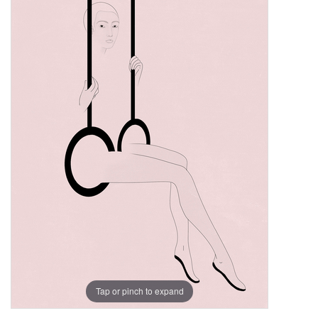
Tap or pinch to expand