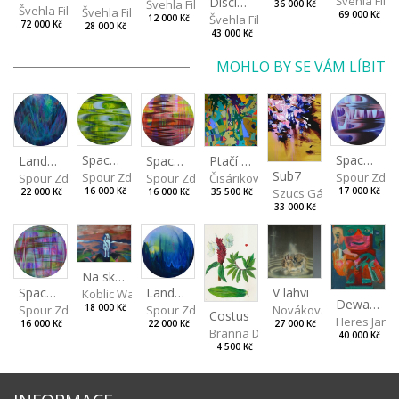
Švehla Filip
Disclaimer II
Švehla Filip
36 000 Kč
Švehla Filip
Švehla Filip
69 000 Kč
Švehla Filip
12 000 Kč
72 000 Kč
28 000 Kč
43 000 Kč
MOHLO BY SE VÁM LÍBIT
Spaces I
Spaces IV
Spaces II
Ptačí perspektiva
Landscape III
Sub7
Spour Zdeněk
Spour Zde
Spour Zdeněk
Čisáriková Táňa
Spour Zdeněk
Szucs Gábor
16 000 Kč
17 000 Kč
16 000 Kč
35 500 Kč
22 000 Kč
33 000 Kč
Na skalách
Landscape II
V lahvi
Spaces III
Koblic Walterová Martina
Dewa pagan
Spour Zdeněk
Nováková Blanka
18 000 Kč
Spour Zdeněk
Costus
Heres Jan
22 000 Kč
27 000 Kč
16 000 Kč
Branna Dorota
40 000 Kč
4 500 Kč