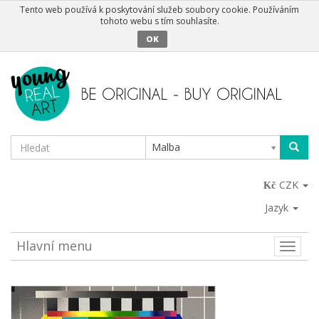
Tento web používá k poskytování služeb soubory cookie. Používáním
tohoto webu s tím souhlasíte.
OK
Malba
CZK
Jazyk
Hlavní menu
Toggle
naviga