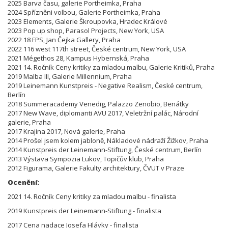
2025 Barva času, galerie Portheimka, Praha
2024 Spřízněni volbou, Galerie Portheimka, Praha
2023 Elements, Galerie Škroupovka, Hradec Králové
2023 Pop up shop, Parasol Projects, New York, USA
2022 18 FPS, Jan Čejka Gallery, Praha
2022 116 west 117th street, České centrum, New York, USA
2021 Mégethos 28, Kampus Hybernská, Praha
2021 14. Ročník Ceny kritiky za mladou malbu, Galerie Kritiků, Praha
2019 Malba III, Galerie Millennium, Praha
2019 Leinemann Kunstpreis - Negative Realism, České centrum,
Berlín
2018 Summeracademy Venedig, Palazzo Zenobio, Benátky
2017 New Wave, diplomanti AVU 2017, Veletržní palác, Národní
galerie, Praha
2017 Krajina 2017, Nová galerie, Praha
2014 Prošel jsem kolem jabloně, Nákladové nádraží Žižkov, Praha
2014 Kunstpreis der Leinemann-Stiftung, České centrum, Berlín
2013 Výstava Sympozia Lukov, Topičův klub, Praha
2012 Figurama, Galerie Fakulty architektury, ČVUT v Praze
Ocenění:
2021 14. Ročník Ceny kritiky za mladou malbu - finalista
2019 Kunstpreis der Leinemann-Stiftung - finalista
2017 Cena nadace Josefa Hlávky - finalista