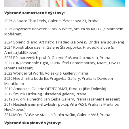
Vybrané samostatné výstavy:
2025 A Space That Feels, Galerie Pštrossova 23, Praha
2025 Anywhere Between Black & White, Artium by KKCG, (s Martinem
Moflárem)
2024 Splendid land, Art Patro, Hradec Králové (S Ondřejem Bouškem)
2024 Konstrukce území, Galerie Škroupovka, Hradec Králové (s
Anetou Juklíčkovou)
2023 Pět barevných pruhů, Galerie Poštovního muzea, Praha
2022 (UN) Attainable Light, THINK+feel Contemporary, Miami, USA (s
Janem Heresem)
2022 Wonderful World, Volesky & Gallery, Praha
2020 Hned i zítra bude líp, Pragovka Gallery, Praha (s Davidem
Minaříkem)
2019 Armonico, Galerie OFF/FORMÁT, Brno (s Jiřím Dolinski)
2019 Šmucik Ordnung, Ukradená galerie, Praha
2019 370 dní slunečno, Jan Čejka Gallery, Praha (s Janem Heresem)
2017 Naštěstí jsem měl zvláštní pokoj, Villa P651, Praha (s Martinou
Novákovou)
2014 Mlčení Vaše se stalo mlčením naším, Galerie AVU, Praha
Vybrané skupinové výstavy: