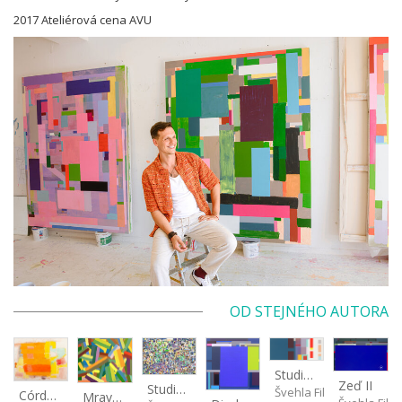
2017 Ateliérová cena AVU
OD STEJNÉHO AUTORA
Studie pro velkou zeď
Zeď II
Studie světla III
Švehla Filip
Córdoba
Mraveniště XI