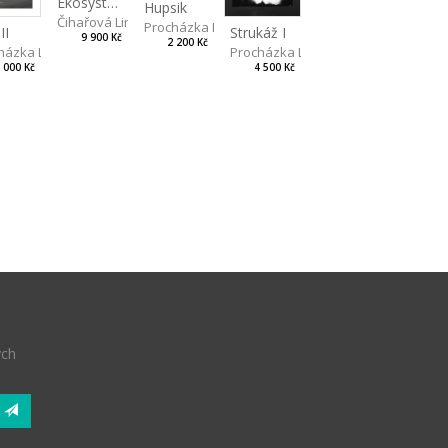
Ekosystém: Les noční
Hupsik
Čihařová Linda
Procházka Lukáš
II
Strukáž I
9 900 Kč
2 200 Kč
házka Lukáš
Procházka Lukáš
 000 Kč
4 500 Kč
ých