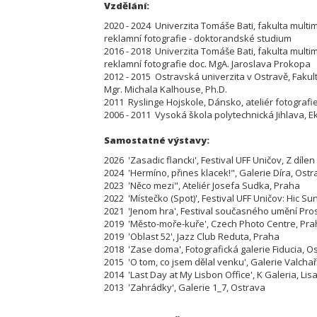
Vzdělání:
2020 - 2024 Univerzita Tomáše Bati, fakulta multim
reklamní fotografie - doktorandské studium
2016 - 2018 Univerzita Tomáše Bati, fakulta multim
reklamní fotografie doc. MgA. Jaroslava Prokopa
2012 - 2015 Ostravská univerzita v Ostravě, Fakulta 
Mgr. Michala Kalhouse, Ph.D.
2011 Ryslinge Hojskole, Dánsko, ateliér fotografi
2006 - 2011 Vysoká škola polytechnická Jihlav
Samostatné výstavy:
2026 'Zasadic flancki', Festival UFF Uničov, Z díle
2024 'Hermíno, přines klacek!", Galerie Díra, Ostr
2023 'Něco mezi", Ateliér Josefa Sudka, Praha
2022 'Místečko (Spot)', Festival UFF Uničov: Hic S
2021 'Jenom hra', Festival současného umění Pro
2019 'Město-moře-kuře', Czech Photo Centre, Pr
2019 'Oblast 52', Jazz Club Reduta, Praha
2018 'Zase doma', Fotografická galerie Fiducia, O
2015 'O tom, co jsem dělal venku', Galerie Valchař
2014 'Last Day at My Lisbon Office', K Galeria, Li
2013 'Zahrádky', Galerie 1_7, Ostrava