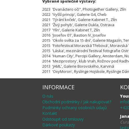
Vybrané společné výstavy:
2023 'Dvanáctero oči", Photogether Gallery, Zlín
2022
'Vyšší princip
'
, Galerie G4, Cheb
2021
'Týrání koček
'
, Galerie Kabinet T., Zlín
2021
'Živý pohyb
'
, Galerie Dukla, Ostrava
2017
'
Ylín
'
, Galerie Kabinet T, Zlín
2016
'
Josefov 01
'
, Bastion IV, Josefov
2015
'
Okolo světa za 15 dní
'
, Galerie Magazín, Te
2015
'
Fotofestival Moravská Třebová
'
, Moravská
2015 'Láska', mezinárodní festival fotografie Os
2014 'Human City', Percipi Gallery, Amsterdam, N
2014 'Meziprostory', klub Vrah, Rožnov pod Radho
2013 'JAML', Galerie Borovského, Karviná
2011 'OxyMoron', Ryslinge Hojskole, Ryslinge Dá
INFORMACE
KO
O nás
You
Obchodní podmínky / Jak nakupovat?
info
Podmínky ochrany osobních údajů
+420
Kontakt
Jan
Odstoupit od smlouvy
Cura
Dárkové poukazy
last