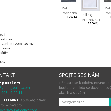
USA I.
USA 
Procházka Lukáš
Proc
Billing Scape 3
4 000 Kč
4
Procházka Lukáš
3 500 Kč
rezín
 Třebová
travaPhoto 2015, Ostrava
izozemí
štěm
nsko
NTAKT
SPOJTE SE S NÁMI
ng Real Art
Přihlaste se k odběru novinek a
@youngrealart.com
buďte první, kdo se dozví o nov
 608 46 22 11
akcích a slevách
a Lastovka
,
Founder, Chief
tor & Director
ovka@youngrealart.com