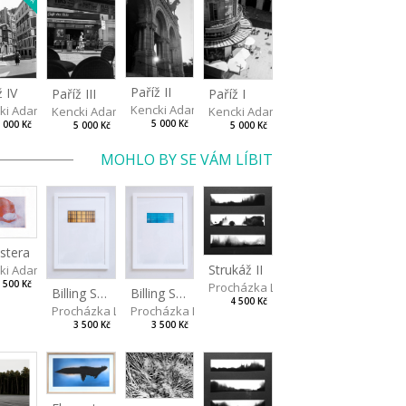
Paříž II
ž IV
Paříž III
Paříž I
Kencki Adam
ki Adam
Kencki Adam
Kencki Adam
5 000 Kč
 000 Kč
5 000 Kč
5 000 Kč
MOHLO BY SE VÁM LÍBIT
stera
Strukáž II
ki Adam
 500 Kč
Procházka Lukáš
Billing Scape 1
Billing Scape 2
4 500 Kč
Procházka Lukáš
Procházka Lukáš
3 500 Kč
3 500 Kč