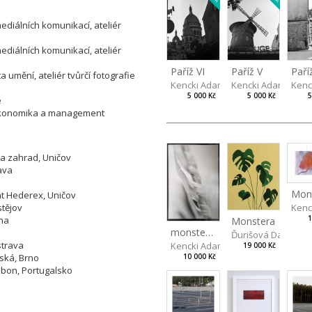
ediálních komunikací, ateliér
ediálních komunikací, ateliér
Paříž V
Paří
Paříž VI
umění, ateliér tvůrčí fotografie
Kencki Adam
Kenc
Kencki Adam
5 000 Kč
5
5 000 Kč
e
a, Ekonomika a management
n a zahrad, Uničov
ava
Mon
unt Hederex, Uničov
stějov
Kenc
aha
1
Monstera
monstera leaf
Ďurišová Daša
strava
Kencki Adam
19 000 Kč
ská, Brno
10 000 Kč
sabon, Portugalsko