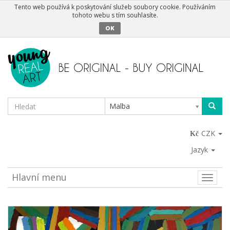
Tento web používá k poskytování služeb soubory cookie. Používáním
tohoto webu s tím souhlasíte.
OK
Malba
CZK
Jazyk
Hlavní menu
Toggle
naviga