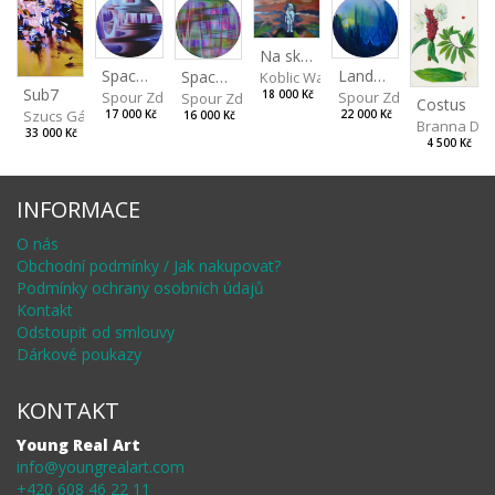
Na skalách
Spaces IV
Landscape II
Spaces III
Koblic Walterová Martina
Sub7
Spour Zdeněk
Spour Zdeněk
18 000 Kč
Spour Zdeněk
Costus
Szucs Gábor
17 000 Kč
22 000 Kč
16 000 Kč
Branna Dor
33 000 Kč
4 500 Kč
INFORMACE
O nás
Obchodní podmínky / Jak nakupovat?
Podmínky ochrany osobních údajů
Kontakt
Odstoupit od smlouvy
Dárkové poukazy
KONTAKT
Young Real Art
info@youngrealart.com
+420 608 46 22 11