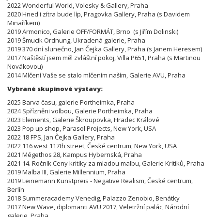
2022 Wonderful World, Volesky & Gallery, Praha
2020 Hned i zítra bude líp, Pragovka Gallery, Praha (s Davidem
Minaříkem)
2019 Armonico, Galerie OFF/FORMÁT, Brno (s Jiřím Dolinski)
2019 Šmucik Ordnung, Ukradená galerie, Praha
2019 370 dní slunečno, Jan Čejka Gallery, Praha (s Janem Heresem)
2017 Naštěstí jsem měl zvláštní pokoj, Villa P651, Praha (s Martinou
Novákovou)
2014 Mlčení Vaše se stalo mlčením naším, Galerie AVU, Praha
Vybrané skupinové výstavy:
2025 Barva času, galerie Portheimka, Praha
2024 Spřízněni volbou, Galerie Portheimka, Praha
2023 Elements, Galerie Škroupovka, Hradec Králové
2023 Pop up shop, Parasol Projects, New York, USA
2022 18 FPS, Jan Čejka Gallery, Praha
2022 116 west 117th street, České centrum, New York, USA
2021 Mégethos 28, Kampus Hybernská, Praha
2021 14. Ročník Ceny kritiky za mladou malbu, Galerie Kritiků, Praha
2019 Malba III, Galerie Millennium, Praha
2019 Leinemann Kunstpreis - Negative Realism, České centrum,
Berlín
2018 Summeracademy Venedig, Palazzo Zenobio, Benátky
2017 New Wave, diplomanti AVU 2017, Veletržní palác, Národní
galerie, Praha