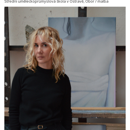
Střední uměleckoprůmyslová škola v Ostravě, Obor / malba