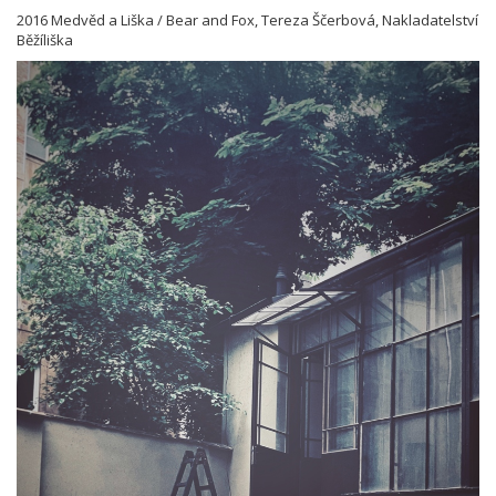
2016 Medvěd a Liška / Bear and Fox, Tereza Ščerbová, Nakladatelství
Běžíliška