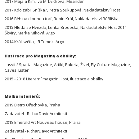
2017 Mája a Kim, Iva Mrkvičková, Meander
2017 Kdo zabil Snížka?, Petra Soukupová, Nakladatelství Host
2016 Běh na dlouhou trať, Robin Král, Nakladatelství Běžíliška
2015 Hledá se Hvězda, Lenka Brodecká, Nakladatelství Host 2014
Škvíry, Marka Míková, Argo
2014 Král světla, Jiří Tomek, Argo
Ilustrace pro Magazíny a obálky:
Lasvit / Spacial Magazine, Artikl, Raketa, Živel, Fly Culture Magazine,
Caves, Listen
2015 - 2018 Literarní magazín Host, ilustrace a obálky
Malba interiérů:
2019 Bistro Ořechovka, Praha
Zadavatel - RicharDavidArchitekti
2018 Emerald Art Nouveau house, Praha
Zadavatel - RicharDavidArchitekti