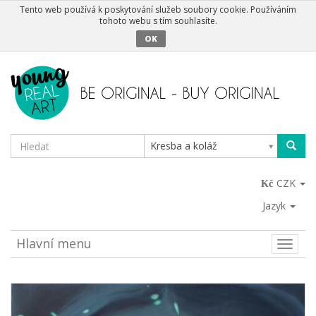
Tento web používá k poskytování služeb soubory cookie. Používáním
tohoto webu s tím souhlasíte.
OK
Kresba a koláž
CZK
Jazyk
Hlavní menu
Toggle
naviga