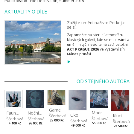
Publikováno - Elle Decoration, Summer 2018
AKTUALITY O DÍLE
Zažijte umění naživo: Potkejte
se s...
Zapomeňte na sterilní atmosféru
klasických galerií, kde se mezi vámi a
uměním tyčí neviditelná zeď. Letošní
ART PRAGUE 2026
ve Výstavní síni
Mánes přináší...
OD STEJNÉHO AUTORA
Game
Modrý had
Faunova tlapka
Noční světla
Oko
Kluci
Ščerbová Tereza
Ščerbová Tereza
Ščerbová Tereza
Ščerbová Tereza
Ščerbová Tereza
35 000 Kč
Ščerbová T
55 000 Kč
4 400 Kč
26 000 Kč
49 000 Kč
23 500 Kč