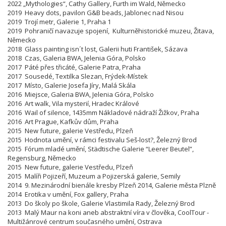
2022 „Mythologies“, Cathy Gallery, Furth im Wald, Německo
2019 Heavy dots, pavilon G&B beads, Jablonec nad Nisou
2019 Trojí metr, Galerie 1, Praha 1
2019 Pohraničí navazuje spojení, Kulturněhistorické muzeu, Žitava,
Německo
2018 Glass painting isn´t lost, Galerii huti František, Sázava
2018 Czas, Galeria BWA, Jelenia Góra, Polsko
2017 Páté přes třicáté, Galerie Patra, Praha
2017 Sousedé, Textilka Slezan, Frýdek-Místek
2017 Místo, Galerie Josefa Jíry, Malá Skála
2016 Miejsce, Galeria BWA, Jelenia Góra, Polsko
2016 Art walk, Vila mysterií, Hradec Králové
2016 Wail of silence, 1435mm Nákladové nádraží Žižkov, Praha
2016 Art Prague, Kafkův dům, Praha
2015 New future, galerie Vestředu, Plzeň
2015 Hodnota umění, v rámci festivalu Seš-lost?, Železný Brod
2015 Fórum mladé umění, Städtische Galerie “Leerer Beutel”,
Regensburg, Německo
2015 New future, galerie Vestředu, Plzeň
2015 Malíři Pojizeří, Muzeum a Pojizerská galerie, Semily
2014 9. Mezinárodní bienále kresby Plzeň 2014, Galerie města Plzně
2014 Erotika v umění, Fox gallery, Praha
2013 Do školy po škole, Galerie Vlastimila Rady, Železný Brod
2013 Malý Maur na koni aneb abstraktní víra v člověka, CoolTour -
Multižánrové centrum současného umění, Ostrava