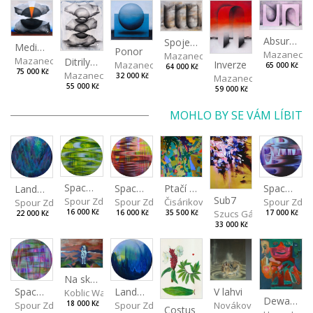
Absurdní
Spojené nádoby
Mediolyth
Ponor
Mazanec D
Mazanec David
Mazanec David
Ditrilyth
Inverze
Mazanec David
65 000 Kč
64 000 Kč
75 000 Kč
Mazanec David
32 000 Kč
Mazanec David
55 000 Kč
59 000 Kč
MOHLO BY SE VÁM LÍBIT
Spaces I
Spaces IV
Spaces II
Ptačí perspektiva
Landscape III
Sub7
Spour Zdeněk
Spour Zde
Spour Zdeněk
Čisáriková Táňa
Spour Zdeněk
Szucs Gábor
16 000 Kč
17 000 Kč
16 000 Kč
35 500 Kč
22 000 Kč
33 000 Kč
Na skalách
Landscape II
V lahvi
Spaces III
Koblic Walterová Martina
Dewa pagan
Spour Zdeněk
Nováková Blanka
18 000 Kč
Spour Zdeněk
Costus