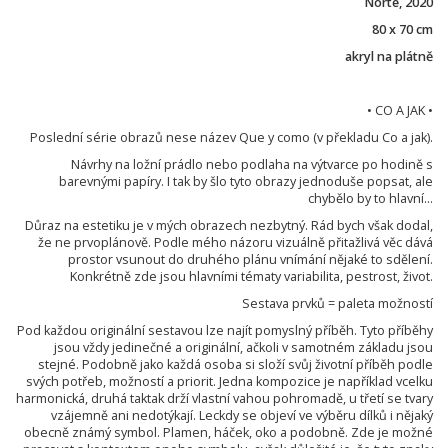
Norte, 2020
80 x 70 cm
akryl na plátně
• CO A JAK •
Poslední série obrazů nese název Que y como (v překladu Co a jak).
Návrhy na ložní prádlo nebo podlaha na výtvarce po hodině s
barevnými papíry. I tak by šlo tyto obrazy jednoduše popsat, ale
chybělo by to hlavní...
Důraz na estetiku je v mých obrazech nezbytný. Rád bych však dodal,
že ne prvoplánově. Podle mého názoru vizuálně přitažlivá věc dává
prostor vsunout do druhého plánu vnímání nějaké to sdělení.
Konkrétně zde jsou hlavními tématy variabilita, pestrost, život.
Sestava prvků = paleta možností
Pod každou originální sestavou lze najít pomyslný příběh. Tyto příběhy
jsou vždy jedinečné a originální, ačkoli v samotném základu jsou
stejné. Podobně jako každá osoba si složí svůj životní příběh podle
svých potřeb, možností a priorit. Jedna kompozice je například vcelku
harmonická, druhá taktak drží vlastní vahou pohromadě, u třetí se tvary
vzájemně ani nedotýkají. Leckdy se objeví ve výběru dílků i nějaký
obecně známý symbol. Plamen, háček, oko a podobně. Zde je možné