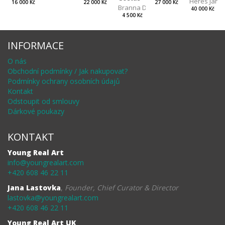
Heres Jan
22 000 Kč
27 000 Kč
16 000 Kč
Branna Dorota
40 000 Kč
4 500 Kč
INFORMACE
O nás
Obchodní podmínky / Jak nakupovat?
Podmínky ochrany osobních údajů
Kontakt
Odstoupit od smlouvy
Dárkové poukazy
KONTAKT
Young Real Art
info@youngrealart.com
+420 608 46 22 11
Jana Lastovka
,
Founder, Chief Curator & Director
lastovka@youngrealart.com
+420 608 46 22 11
Young Real Art UK