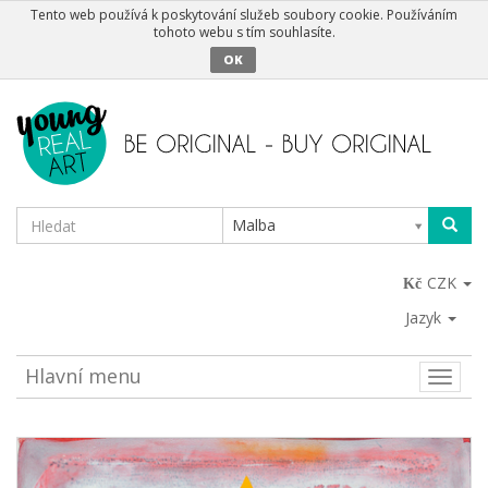
Tento web používá k poskytování služeb soubory cookie. Používáním
tohoto webu s tím souhlasíte.
OK
Malba
CZK
Jazyk
Hlavní menu
Toggle
naviga