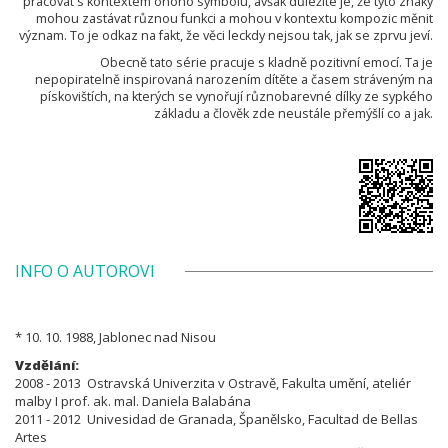
pracovat s kontextem onoho symbolu, avšak důležité je, že tyto znaky
mohou zastávat různou funkci a mohou v kontextu kompozic měnit
význam. To je odkaz na fakt, že věci leckdy nejsou tak, jak se zprvu jeví.
Obecně tato série pracuje s kladně pozitivní emocí. Ta je
nepopiratelně inspirovaná narozením dítěte a časem stráveným na
pískovištích, na kterých se vynořují různobarevné dílky ze sypkého
základu a člověk zde neustále přemýšlí co a jak.
INFO O AUTOROVI
* 10. 10. 1988, Jablonec nad Nisou
Vzdělání:
2008 - 2013 Ostravská Univerzita v Ostravě, Fakulta umění, ateliér
malby I prof. ak. mal. Daniela Balabána
2011 - 2012 Univesidad de Granada, Španělsko, Facultad de Bellas
Artes