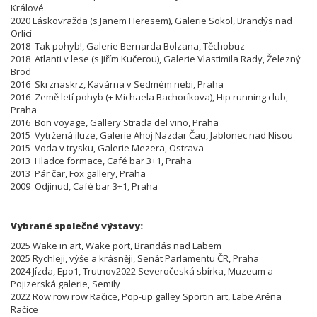
Králové
2020 Láskovražda (s Janem Heresem), Galerie Sokol, Brandýs nad
Orlicí
2018 Tak pohyb!, Galerie Bernarda Bolzana, Těchobuz
2018 Atlanti v lese (s Jiřím Kučerou), Galerie Vlastimila Rady, Železný
Brod
2016 Skrznaskrz, Kavárna v Sedmém nebi, Praha
2016 Země letí pohyb (+ Michaela Bachoríkova), Hip running club,
Praha
2016 Bon voyage, Gallery Strada del vino, Praha
2015 Vytržená iluze, Galerie Ahoj Nazdar Čau, Jablonec nad Nisou
2015 Voda v trysku, Galerie Mezera, Ostrava
2013 Hladce formace, Café bar 3+1, Praha
2013 Pár čar, Fox gallery, Praha
2009 Odjinud, Café bar 3+1, Praha
Vybrané společné výstavy:
2025 Wake in art, Wake port, Brandás nad Labem
2025 Rychleji, výše a krásněji, Senát Parlamentu ČR, Praha
2024 Jízda, Epo1, Trutnov2022 Severočeská sbírka, Muzeum a
Pojizerská galerie, Semily
2022 Row row row Račice, Pop-up galley Sportin art, Labe Aréna
Račice