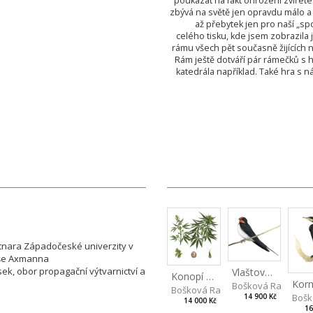
poukázat na fakt ohrožení zvířete
zbývá na světě jen opravdu málo a j
až přebytek jen pro naší „sp
celého tisku, kde jsem zobrazila j
rámu všech pět současně žijících 
Rám ještě dotváří pár rámečků s 
katedrála například. Také hra s 
utnara Západočeské univerzity v
láše Axmanna
ek, obor propagační výtvarnictví a
Vlaštovka obecná
Konopí seté
Bošková Radka
Bošková Radka
Bošk
14 900 Kč
14 000 Kč
16