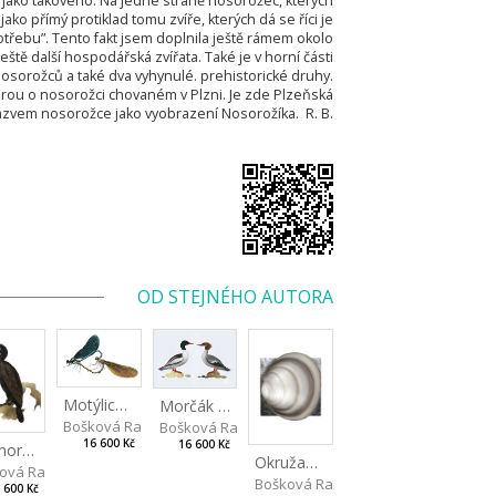
 jako takového. Na jedné straně nosorožec, kterých
ako přímý protiklad tomu zvíře, kterých dá se říci je
otřebu”. Tento fakt jsem doplnila ještě rámem okolo
eště další hospodářská zvířata. Také je v horní části
nosorožců a také dva vyhynulé. prehistorické druhy.
hrou o nosorožci chovaném v Plzni. Je zde Plzeňská
názvem nosorožce jako vyobrazení Nosorožíka. R. B.
OD STEJNÉHO AUTORA
Motýlice obecná
Morčák velký
Bošková Radka
Bošková Radka
16 600 Kč
16 600 Kč
Kormorán velký
Okružanka říční
ová Radka
Bošková Radka
 600 Kč