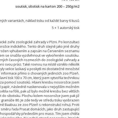
soutisk, sítotisk na karton 200 – 250g/m2
ých variantách, náklad tisku od každé barvy 6 kusů
5 + 1 autorský tisk
ické zvíře zoologické zahrady v Plzni. Po konzultaci
orožce indického. Tento druh stejně jako jiné druhy
 ohrožen vyhubením a zapsán na Červeném seznamu
em se snažila vyzdvihnout ve vytvořeném soutisku.
ůzných časových rozmezích do zoologické zahrady a
 pro svou práci. Také rovnou na místě vzniklo několik
yly velice laskavý a poskytli mi dostatečné množství
ší informace přímo o chovaných jedincích zoo Plzeň.
avní tisk 100 x 70 cm, který jsem vytvořila technikou
ně za pomocí soutisků. Hlavní kresbu nosorožce jsem
ný papír, následně naskenovala v nejvyšším možném
vítila na fólii, pak už bylo možně kresbu bez větších
t do sítotisku. Plochu kolem nosorožce jsem pak již
ír gramáže 80. Je zde tedy ve středu tisku vyobrazen
ně Baabuu ze zoo Plzeň s rekonstrukcí rohu). Proti
směru řada Prasat domácích, jako druh zastupující
hospodářsky především pro maso. Tím jsem chtěla