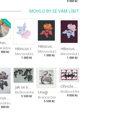
9 900 Kč
MOHLO BY SE VÁM LÍBIT
NOVINKA
Stvořeni jeden pro druhého II
Hibiscus III
rádová Jana
va
Hibiscus I
Hibiscus II
Mezovská Livia
 900 Kč
Mezovská Livia
Mezovská Livia
1 000 Kč
1 000 Kč
1 000 Kč
Ohrožený druh II
Jak se liška napálila
Bošková Radka
Unagi
Bošková Radka
9 000 Kč
5 500 Kč
Branna Dorota
Hibiscus BIO
5 500 Kč
vská Livia
 000 Kč