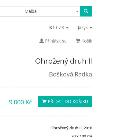
Malba
CZK
Jazyk
Přihlásit se
Košík
Ohrožený druh II
Bošková Radka
9 000 Kč
PŘIDAT DO KOŠÍKU
Ohrožený druh II, 2016
70 x 100 cm