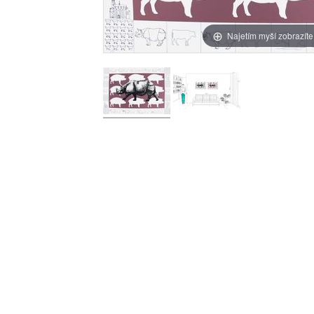
Najetím myší zobrazíte