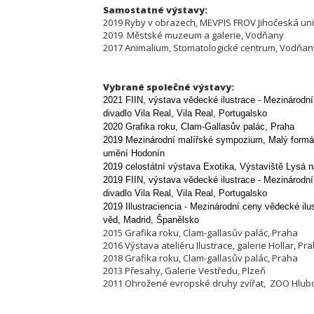
Samostatné výstavy:
2019 Ryby v obrazech, MEVPIS FROV Jihočeská un
2019 Městské muzeum a galerie, Vodňany
2017 Animalium, Stomatologické centrum, Vodňan
Vybrané společné výstavy:
2021 FIIN, výstava vědecké ilustrace - Mezinárodní 
divadlo Vila Real, Vila Real, Portugalsko
2020 Grafika roku, Clam-Gallasův palác, Praha
2019 Mezinárodní malířské sympozium, Malý formát 
umění Hodonín
2019 celostátní výstava Exotika, Výstaviště Lysá
2019 FIIN, výstava vědecké ilustrace - Mezinárodní 
divadlo Vila Real, Vila Real, Portugalsko
2019 Illustraciencia -
Mezinárodní ceny vědecké ilu
věd, Madrid, Španělsko
2015 Grafika roku, Clam-gallasův palác, Praha
2016 Výstava ateliéru Ilustrace, galerie Hollar, Pr
2018 Grafika roku, Clam-gallasův palác, Praha
2013 Přesahy, Galerie Vestředu, Plzeň
2011 Ohrožené evropské druhy zvířat, ZOO Hlub