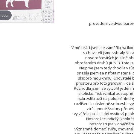
 lupu
provedení ve dvou barevn
V mé práci jsem se zaměřila na ikon
s chovateli jsme vybraly Nos
nosorožcovitých je silně
ohrožených druhů (IUNC). Toto js
Nejprve jsem tedy chodila v r
snažila jsem se nafotit materiál
skic pro mou knihu. Chovatelé b
prostoru pro fotografování i dal
Rozhodla jsem se vytvořit jeden hl
sítotisku. Tisk vznikal postup
nakreslila tuší na poloprůhled
rozlišení a následně se kresba vys
ztrát jemné šrafury přenés
vytvářela na klasický osvitový pap
Nosorožec indický (konkrét
nosorožci jde v opačném 
významné domácí zvíře, chované 