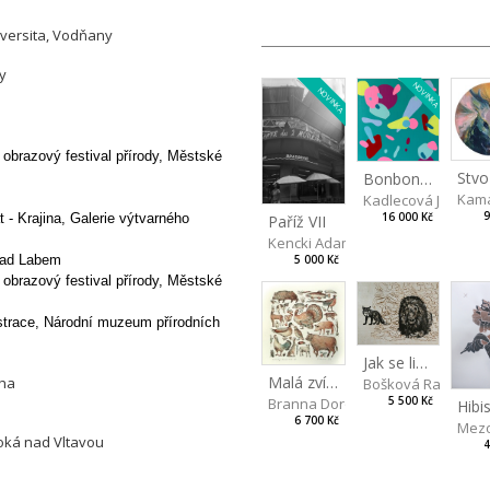
iversita, Vodňany
y
NOVINKA
NOVINKA
obrazový festival přírody,
Městské
Bonbon III
Kama
Kadlecová Jarosla
9
16 000 Kč
- Krajina, Galerie výtvarného
Paříž VII
Kencki Adam
 nad Labem
5 000 Kč
obrazový festival přírody,
Městské
strace,
Národní muzeum přírodních
Jak se liška poradila s rozumem
Malá zvířata
aha
Bošková Radka
5 500 Kč
Branna Dorota
6 700 Kč
Mezo
oká nad Vltavou
4