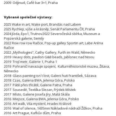
2009 Odjinud, Café bar 3+1, Praha
Vybrané společné výstavy:
2025 Wake in art, Wake port, Brandás nad Labem
2025 Rychleji, výše a krásněji, Senát Parlamentu ČR, Praha
2024 Jízda, Epo1, Trutnov2022 Severočeská sbírka, Muzeum a
Pojizerská galerie, Semily
2022 Row row row Račice, Pop-up galley Sportin art, Labe Aréna
Račice
2022 „Mythologies“, Cathy Gallery, Furth im Wald, Německo
2019 Heavy dots, pavilon G&B beads, Jablonec nad Nisou
2019 Trojí metr, Galerie 1, Praha 1
2019 Pohraničí navazuje spojení, Kulturněhistorické muzeu, Žitava,
Německo
2018 Glass painting isn´t lost, Galerii huti František, Sázava
2018 Czas, Galeria BWA, Jelenia Góra, Polsko
2017 Páté přes třicáté, Galerie Patra, Praha
2017 Sousedé, Textilka Slezan, Frýdek-Místek
2017 Místo, Galerie Josefa Jíry, Malá Skála
2016 Miejsce, Galeria BWA, Jelenia Góra, Polsko
2016 Art walk, Vila mysterií, Hradec Králové
2016 Wail of silence, 1435mm Nákladové nádraží Žižkov, Praha
2016 Art Prague, Kafkův dům, Praha