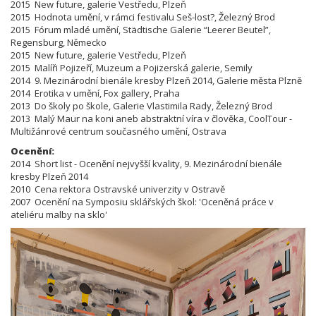
2015 New future, galerie Vestředu, Plzeň
2015 Hodnota umění, v rámci festivalu Seš-lost?, Železný Brod
2015 Fórum mladé umění, Städtische Galerie “Leerer Beutel”,
Regensburg, Německo
2015 New future, galerie Vestředu, Plzeň
2015 Malíři Pojizeří, Muzeum a Pojizerská galerie, Semily
2014 9. Mezinárodní bienále kresby Plzeň 2014, Galerie města Plzně
2014 Erotika v umění, Fox gallery, Praha
2013 Do školy po škole, Galerie Vlastimila Rady, Železný Brod
2013 Malý Maur na koni aneb abstraktní víra v člověka, CoolTour -
Multižánrové centrum současného umění, Ostrava
Ocenění:
2014 Short list - Ocenění nejvyšší kvality, 9. Mezinárodní bienále
kresby Plzeň 2014
2010 Cena rektora Ostravské univerzity v Ostravě
2007 Ocenění na
Symposiu sklářských škol:
'
Oceněná práce v
ateliéru malby na sklo'