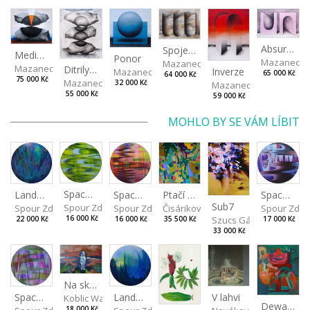
Absurdní
Spojené nádoby
Mediolyth
Ponor
Mazanec D
Mazanec David
Mazanec David
Ditrilyth
Inverze
Mazanec David
65 000 Kč
64 000 Kč
75 000 Kč
Mazanec David
32 000 Kč
Mazanec David
55 000 Kč
59 000 Kč
MOHLO BY SE VÁM LÍBIT
Spaces I
Spaces IV
Spaces II
Ptačí perspektiva
Landscape III
Sub7
Spour Zdeněk
Spour Zde
Spour Zdeněk
Čisáriková Táňa
Spour Zdeněk
Szucs Gábor
16 000 Kč
17 000 Kč
16 000 Kč
35 500 Kč
22 000 Kč
33 000 Kč
Na skalách
Landscape II
V lahvi
Spaces III
Koblic Walterová Martina
Dewa pagan
18 000 Kč