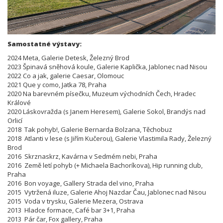
Samostatné výstavy:
2024 Meta, Galerie Detesk, Železný Brod
2023 Špinavá sněhová koule, Galerie Kaplička, Jablonec nad Nisou
2022 Co a jak, galerie Caesar, Olomouc
2021 Que y como, Jatka 78, Praha
2020 Na barevném písečku, Muzeum východních Čech, Hradec
Králové
2020 Láskovražda (s Janem Heresem), Galerie Sokol, Brandýs nad
Orlicí
2018 Tak pohyb!, Galerie Bernarda Bolzana, Těchobuz
2018 Atlanti v lese (s Jiřím Kučerou), Galerie Vlastimila Rady, Železný
Brod
2016 Skrznaskrz, Kavárna v Sedmém nebi, Praha
2016 Země letí pohyb (+ Michaela Bachoríkova), Hip running club,
Praha
2016 Bon voyage, Gallery Strada del vino, Praha
2015 Vytržená iluze, Galerie Ahoj Nazdar Čau, Jablonec nad Nisou
2015 Voda v trysku, Galerie Mezera, Ostrava
2013 Hladce formace, Café bar 3+1, Praha
2013 Pár čar, Fox gallery, Praha