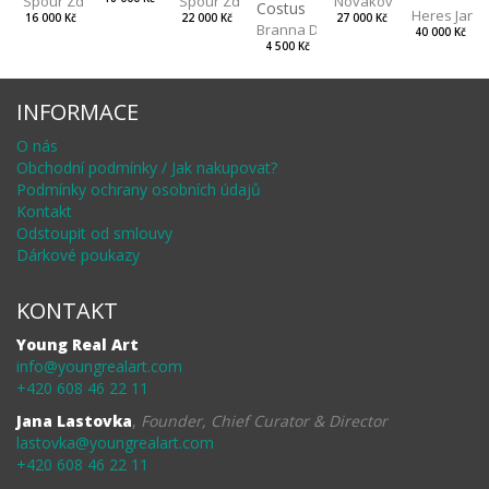
Spour Zdeněk
Nováková Blanka
Spour Zdeněk
Costus
Heres Jan
22 000 Kč
27 000 Kč
16 000 Kč
Branna Dorota
40 000 Kč
4 500 Kč
INFORMACE
O nás
Obchodní podmínky / Jak nakupovat?
Podmínky ochrany osobních údajů
Kontakt
Odstoupit od smlouvy
Dárkové poukazy
KONTAKT
Young Real Art
info@youngrealart.com
+420 608 46 22 11
Jana Lastovka
,
Founder, Chief Curator & Director
lastovka@youngrealart.com
+420 608 46 22 11