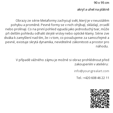
90 x 95 cm
akryl a uhel na plátně
Obrazy ze série Metaformy zachycují svět, který je v neustálém
pohybu a proměně. Pevné formy se v nich ohýbají, skládají, zrcadlí
nebo prolínají. Co na první pohled vypadá jako jednoduchý tvar, může
při delším pohledu odhalit skryté vrstvy nebo optické klamy. Série zve
diváka k zamyšlení nad tím, že i v tom, co považujeme za samozřejmé a
pevné, existuje skrytá dynamika, neviditelné zákonitosti a prostor pro
náhodu.
V případě vážného zájmu je možné si obraz prohlédnout před
zakoupením v ateliéru:
info@youngrealart.com
Tel.: +420 608 46 22 11