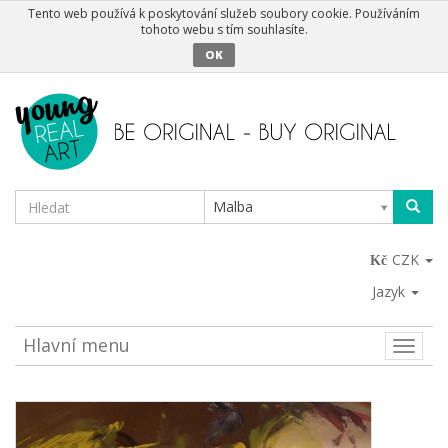
Tento web používá k poskytování služeb soubory cookie. Používáním
tohoto webu s tím souhlasíte.
OK
Malba
CZK
Jazyk
Hlavní menu
Toggle
naviga