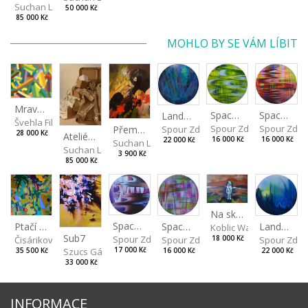
Suchan Leoš
50 000 Kč
85 000 Kč
MOHLO BY SE VÁM LÍBIT
Mraveniště XI
Spaces I
Spaces II
Landscape III
Švehla Filip
Spour Zdeněk
Spour Zde
Přemalba zátiší XVI
Spour Zdeněk
28 000 Kč
Ateliérové zátiší
16 000 Kč
16 000 Kč
22 000 Kč
Suchan Leoš
Suchan Leoš
3 900 Kč
85 000 Kč
Na skalách
Spaces IV
Ptačí perspektiva
Landscape II
Spaces III
Koblic Walterová Marti
Sub7
Spour Zdeněk
Čisáriková Táňa
Spour Zde
18 000 Kč
Spour Zdeněk
Szucs Gábor
17 000 Kč
35 500 Kč
22 000 Kč
16 000 Kč
33 000 Kč
INFORMACE