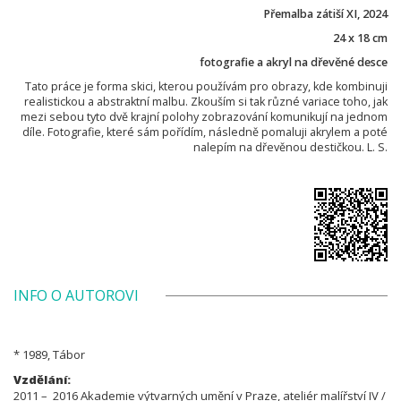
Přemalba zátiší XI, 2024
24 x 18 cm
fotografie a akryl na dřevěné desce
Tato práce je forma skici, kterou používám pro obrazy, kde kombinuji
realistickou a abstraktní malbu. Zkouším si tak různé variace toho, jak
mezi sebou tyto dvě krajní polohy zobrazování komunikují na jednom
díle. Fotografie, které sám pořídím, následně pomaluji akrylem a poté
nalepím na dřevěnou destičkou. L. S.
INFO O AUTOROVI
* 1989, Tábor
Vzdělání:
2011 – 2016 Akademie výtvarných umění v Praze, ateliér malířství IV /