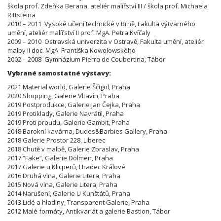
škola prof. Zdeňka Berana, ateliér malířství III / škola prof. Michaela
Rittsteina
2010 – 2011 Vysoké učení technické v Brně, Fakulta výtvarného
umění, ateliér malířství II prof. MgA. Petra Kvíčaly
2009 – 2010 Ostravská univerzita v Ostravě, F
akulta umění, a
teliér
malby II doc. MgA. Františka Kowolowského
2002 – 2008 Gymnázium Pierra de Coubertina, Tábor
Vybrané samostatné výstavy:
2021 Material world, Galerie Ščigol, Praha
2020 Shopping, Galerie Vltavín, Praha
2019 Postprodukce, Galerie Jan Čejka, Praha
2019 Protiklady, Galerie Navrátil, Praha
2019 Proti proudu, Galerie Gambit, Praha
2018 Barokní kavárna, Dudes&Barbies Gallery, Praha
2018 Galerie Prostor 228, Liberec
2018 Chutě v malbě, Galerie Zbraslav, Praha
2017 “Fake“, Galerie Dolmen, Praha
2017 Galerie u Klicperů, Hradec Králové
2016 Druhá vlna, Galerie Litera, Praha
2015 Nová vlna, Galerie Litera, Praha
2014 Narušení, Galerie U Kunštátů, Praha
2013 Lidé a hladiny, Transparent Galerie, Praha
2012 Malé formáty, Antikvariát a galerie Bastion, Tábor