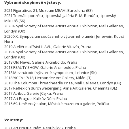
Vybrané skupinové výstavy:
2021 Figurativas 21, Muzeum MEAM, Barcelona (ES)
2021 Trienále portrétu, Liptovská galéria P. M. Bohúňa, Liptovský
Mikuláš (SK)
2020 Royal Society of Marine Artists Annual Exhibition, Mall Galleries,
Londýn (UK)
2020 XX. Sympozium současného výtvarného umění Jenewein, Kutná
Hora
2019 Ateliér malířství III AVU, Galerie Vltavín, Praha
2019 Royal Society of Marine Artists Annual Exhibition, Mall Galleries,
Londýn (UK)
2018 Old News, Galerie Arcimboldo, Praha
2018 REALITY SHOW, Galerie Arcimboldo, Praha
2018 Mezinárodní výtvarné sympozium, Lehnice (SK)
2018 YICCA 17/18, Hernandez Art Gallery, Milán (IT)
2018 The Columbia Threadneedle Prize, Mall Galleries, Londýn (UK)
2017 Reflexion durch weitergang, Alina Art Galerie, Chemnitz (DE)
2017 Atribut, Galerie JCejka, Praha
2017 Art Prague, Kafkův Dům, Praha
2016 69. Umělecký salon, Městské muzeum a galerie, Polička
Veletrhy:
2021 Art Prague, Nám. Republiky 7, Praha