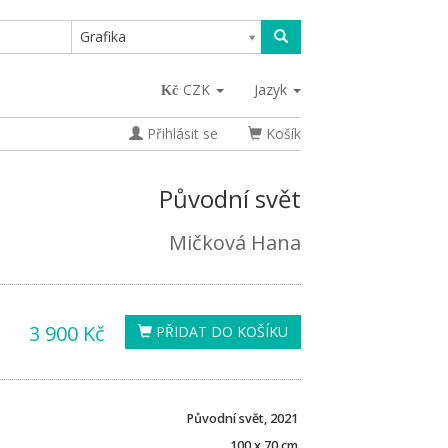
Grafika
CZK
Jazyk
Přihlásit se
Košík
Původní svět
Mičková Hana
3 900 Kč
PŘIDAT DO KOŠÍKU
Původní svět, 2021
100 x 70 cm