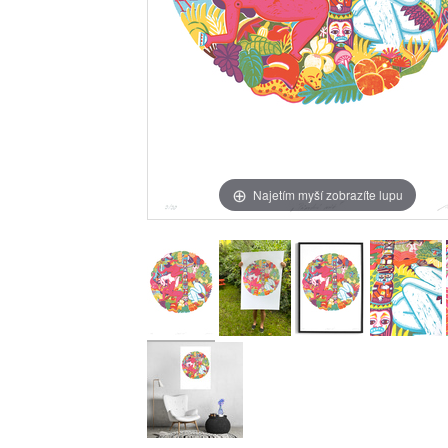
Najetím myší zobrazíte lupu