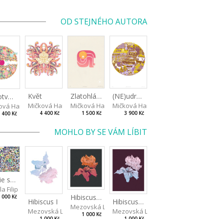
OD STEJNÉHO AUTORA
Květ
(NE)udržitelný svět
Zlatohlávek
Perlotvorka
Mičková Hana
Mičková Hana
Mičková Hana
ová Hana
4 400 Kč
3 900 Kč
1 500 Kč
 400 Kč
MOHLO BY SE VÁM LÍBIT
Studie světla III
a Filip
Hibiscus III
 000 Kč
Hibiscus I
Hibiscus II
Mezovská Livia
Mezovská Livia
Mezovská Livia
1 000 Kč
1 000 Kč
1 000 Kč