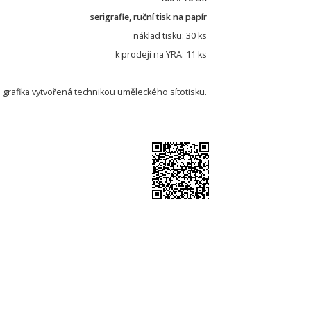
serigrafie, ruční tisk na papír
náklad tisku: 30 ks
k prodeji na YRA: 11 ks
 grafika vytvořená technikou uměleckého sítotisku.