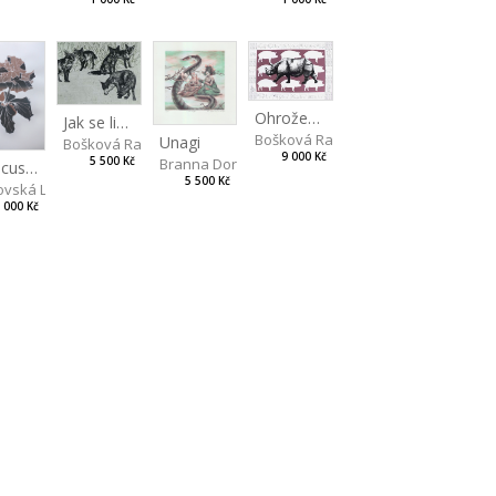
Ohrožený druh II
Jak se liška napálila
Bošková Radka
Unagi
Bošková Radka
9 000 Kč
5 500 Kč
Branna Dorota
Hibiscus BIO
5 500 Kč
vská Livia
 000 Kč