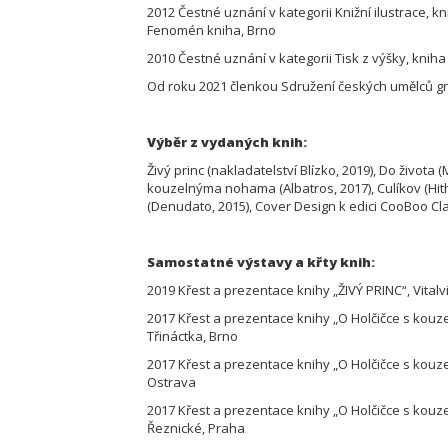
2012 Čestné uznání v kategorii Knižní ilustrace, k
Fenomén kniha, Brno
2010 Čestné uznání v kategorii Tisk z výšky, kniha
Od roku 2021 členkou Sdružení českých umělců g
Výběr z vydaných knih:
Živý princ (nakladatelství Blízko, 2019), Do života (M
kouzelnýma nohama (Albatros, 2017), Culíkov (Hithit
(Denudato, 2015), Cover Design k edici CooBoo Cl
Samostatné výstavy a křty knih:
2019 Křest a prezentace knihy „ŽIVÝ PRINC“, Vital
2017 Křest a prezentace knihy „O Holčičce s kou
Třináctka, Brno
2017 Křest a prezentace knihy „O Holčičce s kou
Ostrava
2017 Křest a prezentace knihy „O Holčičce s kou
Řeznické, Praha