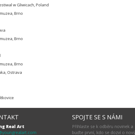
Festiwal w Gliwicach, Poland
 muzea, Brno
rava
 muzea, Brno
d
 muzea, Brno
ouka, Ostrava
Vítkovice
NTAKT
SPOJTE SE S NÁMI
ng Real Art
Přihlaste se k odběru novinek a
@youngrealart.com
buďte první, kdo se dozví o nov