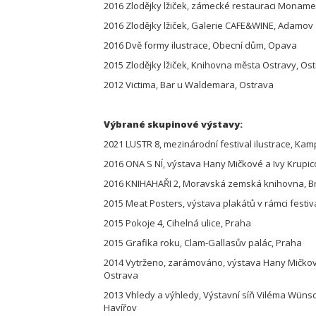
2016 Zlodějky lžiček, zámecké restauraci Moname
2016 Zlodějky lžiček, Galerie CAFE&WINE, Adamov
2016 Dvě formy ilustrace, Obecní dům, Opava
2015 Zlodějky lžiček, Knihovna města Ostravy, Os
2012 Victima, Bar u Waldemara, Ostrava
Výbrané skupinové výstavy:
2021 LUSTR 8, mezinárodní festival ilustrace, K
2016 ONA S NÍ, výstava Hany Mičkové a Ivy Krupic
2016 KNIHAHAŘI 2, Moravská zemská knihovna, 
2015 Meat Posters, výstava plakátů v rámci festi
2015 Pokoje 4, Cihelná ulice, Praha
2015 Grafika roku, Clam-Gallasův palác, Praha
2014 Vytrženo, zarámováno, výstava Hany Mičkové 
Ostrava
2013 Vhledy a výhledy, Výstavní síň Viléma Wünsc
Havířov