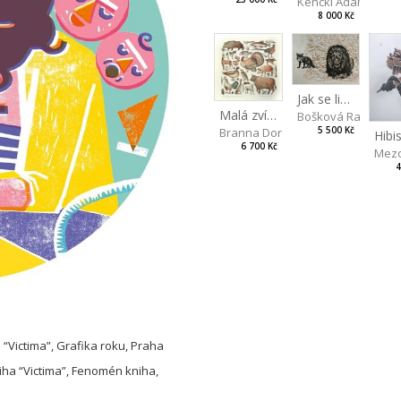
Kencki Adam
8 000 Kč
Jak se liška poradila s rozumem
Malá zvířata
Bošková Radka
5 500 Kč
Branna Dorota
6 700 Kč
Mezo
4
 “Victima”, Grafika roku, Praha
niha “Victima”, Fenomén kniha,