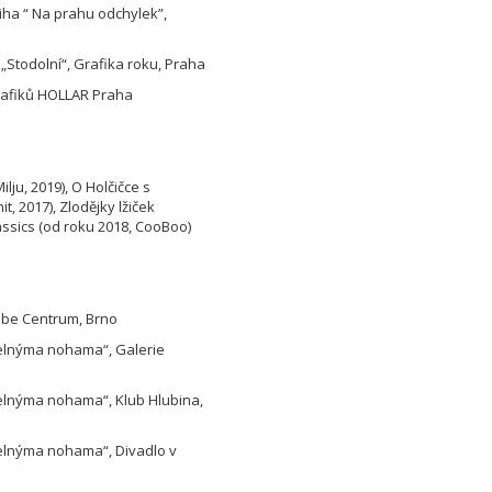
niha “ Na prahu odchylek”,
 „Stodolní“, Grafika roku, Praha
rafiků HOLLAR Praha
ilju, 2019), O Holčičce s
, 2017), Zlodějky lžiček
assics (od roku 2018, CooBoo)
vibe Centrum, Brno
zelnýma nohama“, Galerie
zelnýma nohama“, Klub Hlubina,
zelnýma nohama“, Divadlo v