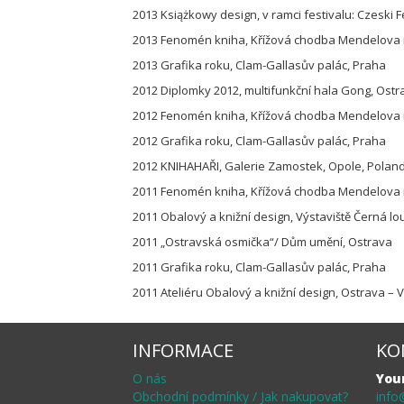
2013 Książkowy design, v ramci festivalu: Czeski 
2013 Fenomén kniha, Křížová chodba Mendelova
2013 Grafika roku, Clam-Gallasův palác, Praha
2012 Diplomky 2012, multifunkční hala Gong, Ost
2012 Fenomén kniha, Křížová chodba Mendelova
2012 Grafika roku, Clam-Gallasův palác, Praha
2012 KNIHAHAŘI, Galerie Zamostek, Opole, Polan
2011 Fenomén kniha, Křížová chodba Mendelova
2011 Obalový a knižní design, Výstaviště Černá l
2011 „Ostravská osmička“/ Dům umění, Ostrava
2011 Grafika roku, Clam-Gallasův palác, Praha
2011 Ateliéru Obalový a knižní design, Ostrava – 
INFORMACE
KO
O nás
You
Obchodní podmínky / Jak nakupovat?
info