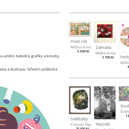
První rok
Mičková Hana
Zahrada
5 500 Kč
Mičková Hana
ta umění, Katedra grafiky a kresby,
3 700 Kč
Mičk
4
sba a ilustrace, Střední umělecká
Švehl
12
Světlušky
Nejsvětější
Pošivač Filip
23 000 Kč