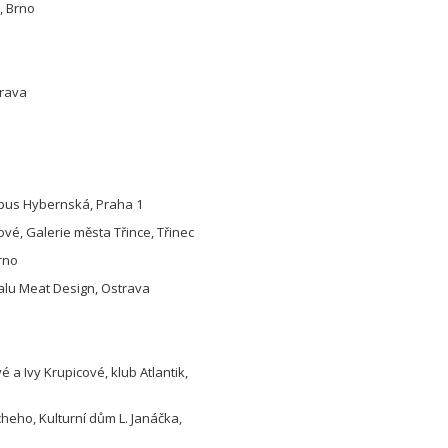
, Brno
trava
ampus Hybernská, Praha 1
ové, Galerie města Třince, Třinec
Brno
valu Meat Design, Ostrava
a Ivy Krupicové, klub Atlantik,
heho, Kulturní dům L. Janáčka,