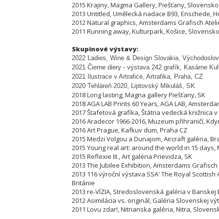
2015 Krajiny, Magma Gallery, Piešťany, Slovensko
2013 Untitled, Umělecká nadace B93, Enschede, 
2012 Natural graphics, Amsterdams Grafisch Atel
2011 Running away, Kulturpark, Košice, Slovensk
Skupinové výstavy:
2022 Ladies, Wine & Design Slovakia, Východoslov
2021 Čierne diery - výstava 242 grafík, Kasárne Ku
2021 Ilustrace v Artrafice, Artrafika, Praha, CZ
2020 Tehláreň 2020, Liptovský Mikuláš, SK
2018 Long lasting, Magna gallery Piešťany, SK
2018 AGA LAB Prints 60 Years, AGA LAB, Amsterda
2017 Štafetová grafika, Štátna vedecká knižnica v 
2016 Aradecor 1966-2016, Muzeum přihraničí, Kdy
2016 Art Prague, Kafkuv dum, Praha CZ
2015 Medzi Volgou a Dunajom, Aircraft galéria, Bra
2015 Young real art: around the world in 15 days, 
2015 Reflexie III., Art galéria Prievidza, SK
2013 The Jubilee Exhibition, Amsterdams Grafisch
2013 116 výroční výstava SSA' The Royal Scottish
Británie
2013 re-VÍZIA, Stredoslovenská galéria v Banskej 
2012 Asimilácia vs. originál, Galéria Slovenskej vý
2011 Lovu zdar!, Nitrianska galéria, Nitra, Slovens