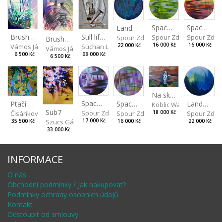
Spaces I
Spaces II
Landscape III
Still life with a Brush II
Brushwood I
Spour Zdeněk
Spour Zde
Spour Zdeněk
Brushwood III
16 000 Kč
16 000 Kč
Suchan Leoš
22 000 Kč
Vámos János
Vámos János
68 000 Kč
6 500 Kč
6 500 Kč
Na skalách
Spaces IV
Ptačí perspektiva
Landscape II
Spaces III
Koblic Walterová Marti
Sub7
Spour Zdeněk
Čisáriková Táňa
Spour Zde
18 000 Kč
Spour Zdeněk
Szucs Gábor
17 000 Kč
35 500 Kč
22 000 Kč
16 000 Kč
33 000 Kč
INFORMACE
O nás
Obchodní podmínky / Jak nakupovat?
Podmínky ochrany osobních údajů
Kontakt
Odstoupit od smlouvy