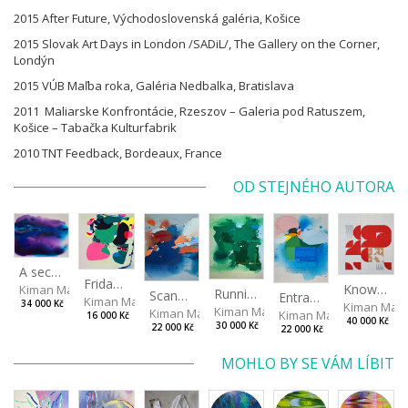
2015 After Future, Východoslovenská galéria, Košice
2015 Slovak Art Days in London /SADiL/, The Gallery on the Corner,
Londýn
2015 VÚB Maľba roka, Galéria Nedbalka, Bratislava
2011 Maliarske Konfrontácie, Rzeszov – Galeria pod Ratuszem,
Košice – Tabačka Kulturfabrik
2010 TNT Feedback, Bordeaux, France
OD STEJNÉHO AUTORA
A secret grand plan
Friday affair
Knowing Better
Kiman Martin
Running Writer
Scandinavian Double
Entrancement
Kiman Martin
34 000 Kč
Kiman Mart
Kiman Martin
Kiman Martin
Kiman Martin
16 000 Kč
40 000 Kč
30 000 Kč
22 000 Kč
22 000 Kč
MOHLO BY SE VÁM LÍBIT