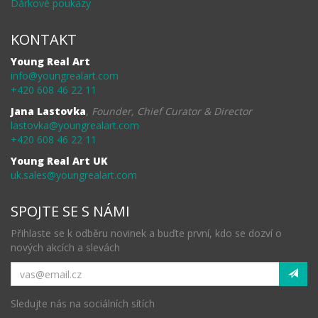
Dárkové poukazy
KONTAKT
Young Real Art
info@youngrealart.com
+420 608 46 22 11
Jana Lastovka
,
Founder, Chief Curator & Director
lastovka@youngrealart.com
+420 608 46 22 11
Young Real Art UK
uk.sales@youngrealart.com
SPOJTE SE S NÁMI
Přihlaste se k odběru novinek a buďte první, kdo se dozví o
nových akcích a slevách
Sledujte nás na sociálních sítích