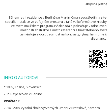
akryl na plátně
Během letní rezidence v Berlíně se Martin Kiman soustředil na site-
specific instalace ve veřejném prostoru a také velkoformátové kresby.
Ve svém malířském programu však nadále pokračuje v odhalování
možností abstrakce a místo referencí z hmatatelného světa
usměrňuje svou pozornost na kontrasty, rytmy, harmonie či
disonance.
INFO O AUTOROVI
* 1985, Košice, Slovensko
2023 - žije a tvoří v Berlíně
Vzdělání:
2014 - 2015 Vysoká škola výtvarných umení v Bratislavě, Katedra