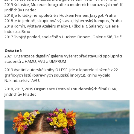
2019 Kolasice, Muzeum fotografie a moderních obrazových médií,
Jindřichův Hradec
2018 Je to těžký ne, společně s Huckem Finnem, Jazygo!, Praha
2018 Je to jedno!!!, skupinová výstava, Hybernský kampus, Praha
2018 Komín, výstava Ateliéru malby I. / škola R. Šalandy, Galerie
Industra, Brno
2017 Dvojitý pohled, společně s Huckem Finnem, Galerie Síň, Telč
Ostatní:
2021 Organizace digitální galerie Vyšerat představující spolupráci
studentů z HAMU, AVU a UMPRUM
2019 Vydání autorské knihy O LESE. Jde o leporelo složené z 22
grafických listů (barevných soutisků linorytu). Knihu vydalo
Nakladatelství AVU.
2018, 2017, 2019 Organizace Festivalu studentských filmů BIÁK,
Jindřichův Hradec