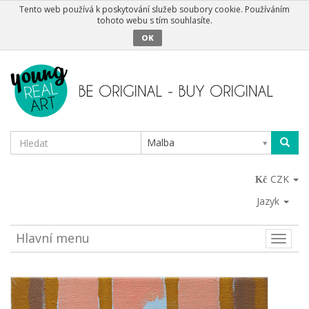
Tento web používá k poskytování služeb soubory cookie. Používáním
tohoto webu s tím souhlasíte.
OK
Malba
CZK
Jazyk
Hlavní menu
Toggle
naviga