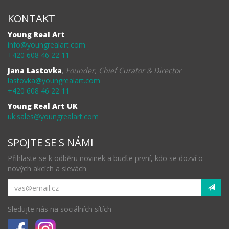
KONTAKT
Young Real Art
info@youngrealart.com
+420 608 46 22 11
Jana Lastovka
,
Founder, Chief Curator & Director
lastovka@youngrealart.com
+420 608 46 22 11
Young Real Art UK
uk.sales@youngrealart.com
SPOJTE SE S NÁMI
Přihlaste se k odběru novinek a buďte první, kdo se dozví o
nových akcích a slevách
Sledujte nás na sociálních sítích