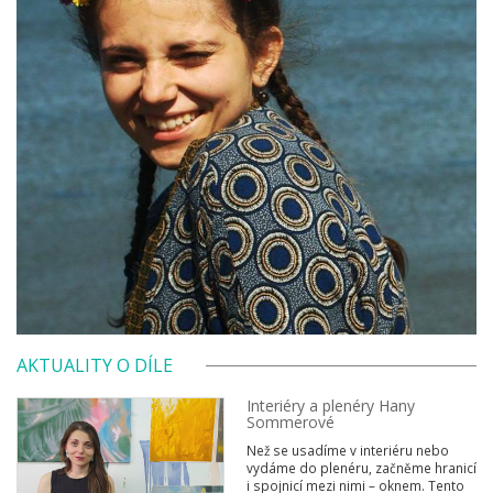
AKTUALITY O DÍLE
Interiéry a plenéry Hany
Sommerové
Než se usadíme v interiéru nebo
vydáme do plenéru, začněme hranicí
i spojnicí mezi nimi – oknem. Tento