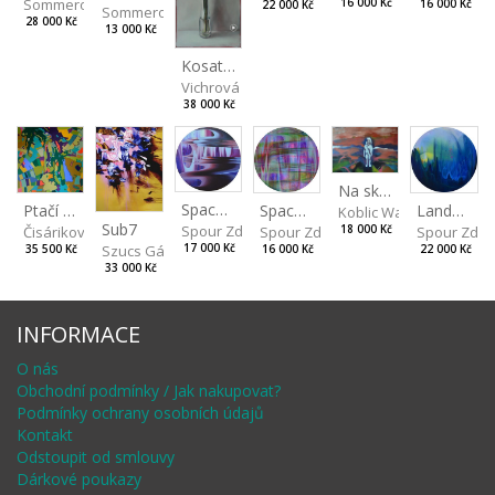
Sommerová Hana
16 000 Kč
16 000 Kč
22 000 Kč
Sommerová Hana
28 000 Kč
13 000 Kč
Kosatce v růžové I
Vichrová Petra
38 000 Kč
Na skalách
Spaces IV
Ptačí perspektiva
Landscape II
Spaces III
Koblic Walterová Marti
Sub7
Spour Zdeněk
Čisáriková Táňa
Spour Zde
18 000 Kč
Spour Zdeněk
Szucs Gábor
17 000 Kč
35 500 Kč
22 000 Kč
16 000 Kč
33 000 Kč
INFORMACE
O nás
Obchodní podmínky / Jak nakupovat?
Podmínky ochrany osobních údajů
Kontakt
Odstoupit od smlouvy
Dárkové poukazy