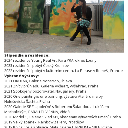
Stipendia a rezidence:
2024 rezidence Young Real Art, Fara YRA, okres Louny
2023 rezidenční pobyt Český Krumlov
2022 rezidenční pobyt v kulturním centru La Fileuse v Remeši, Francie
Vybrané výstavy:
2021 OKULÁR, Galerie Nonstrop, Jihlava
2021 Znít v průhledu, Galerie Vyšeart, Vyšehrad, Praha
2021 Spokojený pozorovatel, Naugallery, Praha
2020 One painting is one painting, výstava Ateliéru malby I.,
Holešovická Šachta, Praha
2020 Galerie SPZ, společně s Robertem Šalandou a Lukášem
Machalickým, PARALLEL VIENNA, Vídeň
2020 Model 1, Galerie Sklad M1, Akademie výtvarných umění, Praha
2019 Velký spánek, Rainbow gallery, Prostějov
2019 Kolčavice a Kolasice, Malá galerie UMPRUM – NIKA, Praha