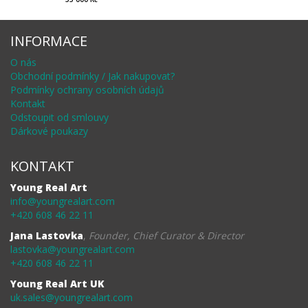
INFORMACE
O nás
Obchodní podmínky / Jak nakupovat?
Podmínky ochrany osobních údajů
Kontakt
Odstoupit od smlouvy
Dárkové poukazy
KONTAKT
Young Real Art
info@youngrealart.com
+420 608 46 22 11
Jana Lastovka
,
Founder, Chief Curator & Director
lastovka@youngrealart.com
+420 608 46 22 11
Young Real Art UK
uk.sales@youngrealart.com