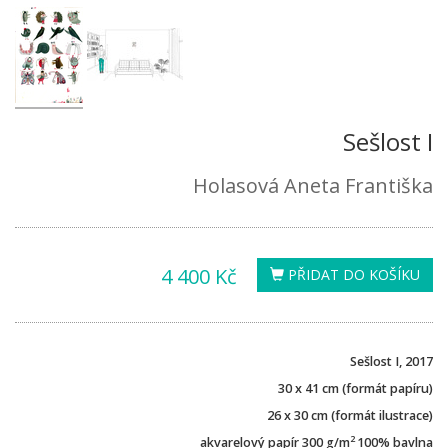
Sešlost I
Holasová Aneta Františka
4 400 Kč
PŘIDAT DO KOŠÍKU
Sešlost I, 2017
30 x 41 cm (formát papíru)
26 x 30 cm (formát ilustrace)
2
akvarelový papír 300 g/m
100% bavlna