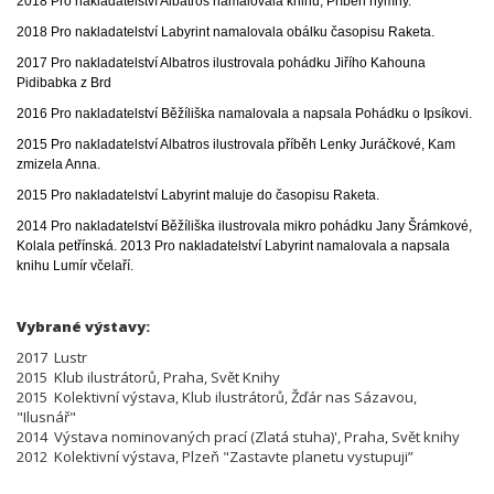
2018 Pro nakladatelství Albatros namalovala knihu, Příběh hymny.
2018 Pro nakladatelství Labyrint namalovala obálku časopisu Raketa.
2017 Pro nakladatelství Albatros ilustrovala pohádku Jiřího Kahouna
Pidibabka z Brd
2016 Pro nakladatelství Běžíliška namalovala a napsala Pohádku o Ipsíkovi.
2015 Pro nakladatelství Albatros ilustrovala příběh Lenky Juráčkové, Kam
zmizela Anna.
2015 Pro nakladatelství Labyrint maluje do časopisu Raketa.
2014 Pro nakladatelství Běžíliška ilustrovala mikro pohádku Jany Šrámkové,
Kolala petřínská. 2013 Pro nakladatelství Labyrint namalovala a napsala
knihu Lumír včelaří.
Vybrané výstavy:
2017 Lustr
2015 Klub ilustrátorů, Praha, Svět Knihy
2015 Kolektivní výstava, Klub ilustrátorů, Žďár nas Sázavou,
"Ilusnář"
2014 Výstava nominovaných prací (Zlatá stuha)', Praha, Svět knihy
2012 Kolektivní výstava, Plzeň "Zastavte planetu vystupuji”