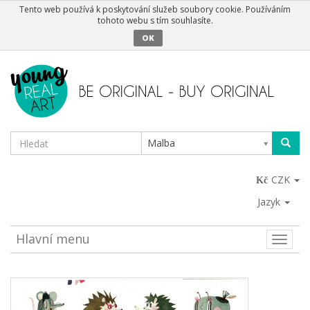
Tento web používá k poskytování služeb soubory cookie. Používáním
tohoto webu s tím souhlasíte.
OK
Malba
CZK
Jazyk
Hlavní menu
Toggle
naviga