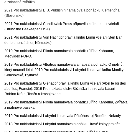
a zahadné zvířátko
2021 Pro nakladatelství E. J. Publishin namalovala pohádku Klementína
(Slovensko)
2021 Pro nakladatelství Candlewick Press připravila knihu Lumír včelaří
(Bruno the Beekeeper, USA).
2021 Pro nakladatelství Von Hacht připravila knihu Lumír včelaří (Ben Bär
der bienenzüchter, Německo).
2019 Pro nakladatelství Pikola namalovala pohádku Jiřího Kahouna,
Medvídek POPO.
2019 Pro nakladatelství Albatros namalovala a napsala pohádku O motýlů,
který neuměl létat. 2019 Pro nakladatelství Labyrint ilustroval knihu Moniky
Golasovské, Bylinkář.
2019 Pro nakladatelství Glénat připravila knihu Lumír včelaří (Abel le roi des
abeilles, Francie). 2019 Pro nakladatelství Běžíliška ilustrovala báseň
Robina Krále, Tonča a krasojezdec.
2019 Pro nakladatelství Pikola namalovala pohádku Jiřího Kahouna, Zvířátka
z malinové paseky.
2019 Pro nakladatelství Labyrint ilustrovala Příběhostroj Reného Nekudy.
2018 Pro nakladatelství Labyrint namalovala obálku Hravé knihy pro děti.