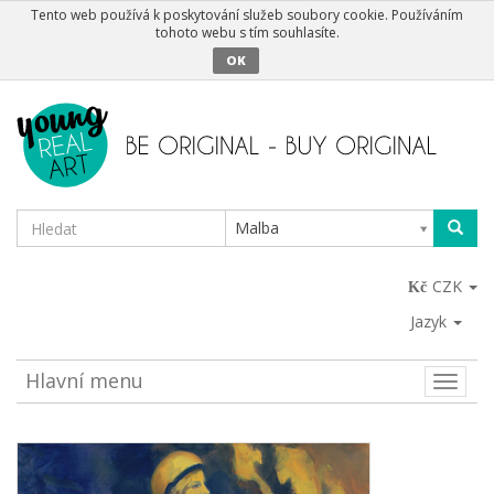
Tento web používá k poskytování služeb soubory cookie. Používáním
tohoto webu s tím souhlasíte.
OK
Malba
CZK
Jazyk
Hlavní menu
Toggle
naviga