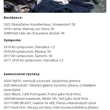
Rezidence:
2022 Oberpfalzer Künstlerhaus, Schwandorf, DE
2016 Camac, Marnay sur Seine, FR
2008 Petit Cités de Charactere, Bretaň, FR
Sympozia:
2019 Art sympozium, Všeradice, CZ
2018 Art sympozium, Myjava, SK
2017 Art sympozium, Šamorín, SK
2017, 2016 Art sympozium, Všeradice, CZ
Samostatné výstavy:
2024 TYJÁTU: vernisáž a koncert, Opobchod, Jemnice
2023 Nekoukáš?, Oblastní galerie Vysočiny, Jihlava, (s Matějem
Lipavským)
2022 Album, Café Pod Lipami, Praha (jako Huck Finn)
2020 Minimum-maximum, Ateliér Síň, Telč (jako Huck Finn)
2017 PURE BEUATY, Galerie Ve věži, Planá u Mariánských Lázní
2017 Huck Finn: Obrazy od Seiny, Dům Gustava Mahlera, Jihlava