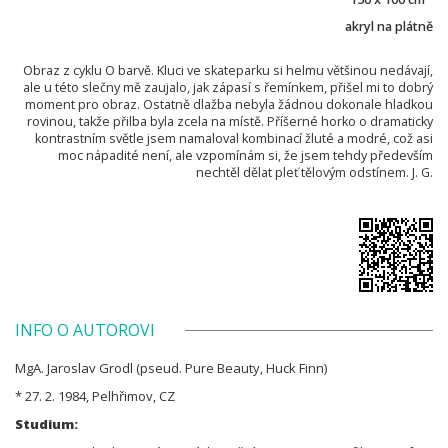
akryl na plátně
Obraz z cyklu O barvě. Kluci ve skateparku si helmu většinou nedávají,
ale u této slečny mě zaujalo, jak zápasí s řemínkem, přišel mi to dobrý
moment pro obraz. Ostatně dlažba nebyla žádnou dokonale hladkou
rovinou, takže přilba byla zcela na místě. Příšerné horko o dramaticky
kontrastním světle jsem namaloval kombinací žluté a modré, což asi
moc nápadité není, ale vzpomínám si, že jsem tehdy především
nechtěl dělat pleť tělovým odstínem. J. G.
INFO O AUTOROVI
MgA. Jaroslav Grodl (pseud. Pure Beauty, Huck Finn)
* 27. 2. 1984, Pelhřimov, CZ
Studium: