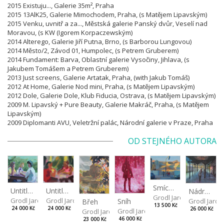
2015 Existuju..., Galerie 35m², Praha
2015 13AlK25, Galerie Mimochodem, Praha, (s Matějem Lipavským)
2015 Venku, uvnitř a za..., Městská galerie Panský dvůr, Veselí nad
Moravou, (s KW (Igorem Korpaczewským)
2014 Alterego, Galerie Jiří Putna, Brno, (s Barborou Lungovou)
2014 Město/2, Závod 01, Humpolec, (s Petrem Gruberem)
2014 Fundament: Barva, Oblastní galerie Vysočiny, Jihlava, (s
Jakubem Tomášem a Petrem Gruberem)
2013 Just screens, Galerie Artatak, Praha, (with Jakub Tomáš)
2012 At Home, Galerie Nod mini, Praha, (s Matějem Lipavským)
2012 Dole, Galerie Dole, Klub Fiducia, Ostrava, (s Matějem Lipavským)
2009 M. Lipavský + Pure Beauty, Galerie Makráč, Praha, (s Matějem
Lipavským)
2009 Diplomanti AVU, Veletržní palác, Národní galerie v Praze, Praha
OD STEJNÉHO AUTORA
Smíchov
Untitled (Odpoledne) I
Untitled (Odpoledne) II
Nádraží
Grodl Jaroslav
Grodl Jaroslav
Grodl Jaroslav
Grodl Jaros
Sníh
Břeh
13 500 Kč
24 000 Kč
24 000 Kč
26 000 Kč
Grodl Jaroslav
Grodl Jaroslav
46 000 Kč
23 000 Kč