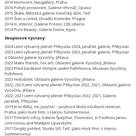
2016 Normcore, Naugallery, Praha
2016 Pohyb prostorem, Galerie Hřivnáč, Opava
2015 Škála, Městská galerie Hasičský dům, Telč
2015 Šum a cvrkot, Divadlo Komedie, Prague
2014 In_interior, Galerie Prostor 228, Liberec
2014 Pure Beauty, Galerie Doma, Kyjov
Skupinové výstavy:
2024 Letní výtvarný plenér Přibyslav 2024, Janáček galerie, Přibyslav
2023 Letní výtvarný plenér Přibyslav 2023, Janáček galerie, Přibyslav
a Oblastní galerie Vysočiny, Jihlava
2023 Make friends, not art!, Oblastní galerie Vysočiny, Jihlava
2023 Před barákem! Veřejné umění Pelhřimova, Muzeum Vysočiny,
Pelhřimov
2023 Hvězdolet, Oblastní galerie Vysočiny, Jihlava
2022, 2021Letní výtvarný plenér Přibyslav 2022, 2021, Oblastní galerie
Vysočiny, Jihlava
2022, 2021 Letní výtvarný plenér Přibyslav 2022, 2021, Galerie
Janáček, Přibyslav
2019 Je to těžký, ne, JazyGo! – jazyková škola a kulturní centrum,
Praha, (jako Huck Finn, s Hanou Sommerovou)
2017 Primární zdroj, Galerie Špejchar, Chomutov, (s Pavlínou Janou
Lörinzovou and Matějem Lipavským)
2017 Dvojitý pohled, Studio Síň, Telč, (jako Huck Finn, s Hanou
Sommerovou)